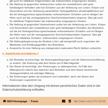
gilt auch für mittelbare Folgeschäden wie insbesondere entgangenen Gewinn.
Die Haftung ist gegenüber Verbrauchern außer bei vorsätzlichem oder grob
fahrlässigem Verhalten oder bei Schäden aus der Verletzung von Leben, Körper und
Gesundheit und der Verletzung wesentlicher Vertragspflichten (Kardinalpflichten) auf
die bei Vertragsschluss typischerweise vorhersehbaren Schäden und im übrigen der
Höhe nach auf die vertragstypischen Durchschnittsschäden begrenzt. Dies gilt auch
für mittelbare Folgeschäden wie insbesondere entgangenen Gewinn.
Die Haftung ist gegenüber Unternehmern außer bei der Verletzung von Leben, Körper
und Gesundheit oder vorsätzlichem oder grob fahrlässigem Verhalten des Betreibers
auf die bei Vertragsschluss typischerweise vorhersehbaren Schäden und im Übrigen
der Höhe nach auf die vertragstypischen Durchschnittsschäden begrenzt. Dies gilt
auch für mittelbare Schäden, insbesondere entgangenen Gewinn.
Die Haftungsbegrenzung der Absätze a bis c gilt sinngemäß auch zugunsten der
Mitarbeiter und Erfüllungsgehilfen des Betreibers.
Ansprüche für eine Haftung aus zwingendem nationalem Recht bleiben unberührt.
6. ÄNDERUNGSVORBEHALT
Der Betreiber ist berechtigt, die Nutzungsbedingungen und die Datenschutzerklärung
zu ändern. Die Änderung wird dem Nutzer per E-Mail mitgeteilt.
Der Nutzer ist berechtigt, den Änderungen zu widersprechen. Im Falle des
Widerspruchs erlischt das zwischen dem Betreiber und dem Nutzer bestehende
Vertragsverhältnis mit sofortiger Wirkung.
Die Änderungen gelten als anerkannt und verbindlich, wenn der Nutzer den
Änderungen zugestimmt hat.
Informationen über den Umgang mit deinen persönlichen Daten sind in der
Datenschutzerklärung enthalten.
ISDV-Homepage
Foren
Alle Zeiten sind
UTC+02:00