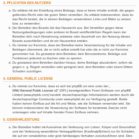
3. PFLICHTEN DES NUTZERS
Du erklärst mit der Erstellung eines Beitrags, dass er keine Inhalte enthält, die gegen
geltendes Recht oder die guten Sitten verstoßen. Du erklärst insbesondere, dass du
das Recht besitzt, die in deinen Beiträgen verwendeten Links und Bilder zu setzen
bzw. zu verwenden.
Der Betreiber des Boards übt das Hausrecht aus. Bei Verstößen gegen diese
Nutzungsbedingungen oder anderer im Board veröffentlichten Regeln kann der
Betreiber dich nach Abmahnung zeitweise oder dauerhaft von der Nutzung dieses
Boards ausschließen und dir ein Hausverbot erteilen.
Du nimmst zur Kenntnis, dass der Betreiber keine Verantwortung für die Inhalte von
Beiträgen übernimmt, die er nicht selbst erstellt hat oder die er nicht zur Kenntnis
genommen hat. Du gestattest dem Betreiber, dein Benutzerkonto, Beiträge und
Funktionen jederzeit zu löschen oder zu sperren.
Du gestattest dem Betreiber darüber hinaus, deine Beiträge abzuändern, sofern sie
gegen o. g. Regeln verstoßen oder geeignet sind, dem Betreiber oder einem Dritten
Schaden zuzufügen.
4. GENERAL PUBLIC LICENSE
Du nimmst zur Kenntnis, dass es sich bei phpBB um eine unter der „
GNU General Public License v2
“ (GPL) bereitgestellten Foren-Software von phpBB
Limited (www.phpbb.com) handelt; deutschsprachige Informationen werden durch die
deutschsprachige Community unter www.phpbb.de zur Verfügung gestellt. Beide
haben keinen Einfluss auf die Art und Weise, wie die Software verwendet wird. Sie
können insbesondere die Verwendung der Software für bestimmte Zwecke nicht
untersagen oder auf Inhalte fremder Foren Einfluss nehmen.
5. GEWÄHRLEISTUNG
Der Betreiber haftet mit Ausnahme der Verletzung von Leben, Körper und Gesundheit
und der Verletzung wesentlicher Vertragspflichten (Kardinalpflichten) nur für Schäden,
die auf ein vorsätzliches oder grob fahrlässiges Verhalten zurückzuführen sind. Dies