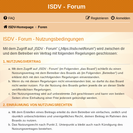
ISDV - Forum
FAQ
Registrieren
Anmelden
ISDV-Homepage
Foren
ISDV - Forum - Nutzungsbedingungen
Mit dem Zugriff auf „ISDV - Forum“ („https://isdv.net/forum“) wird zwischen dir
und dem Betreiber ein Vertrag mit folgenden Regelungen geschlossen:
1. NUTZUNGSVERTRAG
Mit dem Zugriff auf „ISDV - Forum“ (im Folgenden „das Board“) schließt du einen
Nutzungsvertrag mit dem Betreiber des Boards ab (im Folgenden „Betreiber“) und
erklärst dich mit den nachfolgenden Regelungen einverstanden.
Wenn du mit diesen Regelungen nicht einverstanden bist, so darfst du das Board
nicht weiter nutzen. Für die Nutzung des Boards gelten jeweils die an dieser Stelle
veröffentlichten Regelungen.
Der Nutzungsvertrag wird auf unbestimmte Zeit geschlossen und kann von beiden
Seiten ohne Einhaltung einer Frist jederzeit gekündigt werden.
2. EINRÄUMUNG VON NUTZUNGSRECHTEN
Mit dem Erstellen eines Beitrags erteilst du dem Betreiber ein einfaches, zeitlich und
räumlich unbeschränktes und unentgeltliches Recht, deinen Beitrag im Rahmen des
Boards zu nutzen.
Das Nutzungsrecht nach Punkt 2, Unterpunkt a bleibt auch nach Kündigung des
Nutzungsvertrages bestehen.