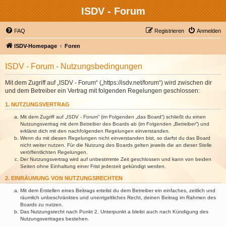
ISDV - Forum
FAQ
Registrieren
Anmelden
ISDV-Homepage
Foren
ISDV - Forum - Nutzungsbedingungen
Mit dem Zugriff auf „ISDV - Forum“ („https://isdv.net/forum“) wird zwischen dir
und dem Betreiber ein Vertrag mit folgenden Regelungen geschlossen:
1. NUTZUNGSVERTRAG
Mit dem Zugriff auf „ISDV - Forum“ (im Folgenden „das Board“) schließt du einen
Nutzungsvertrag mit dem Betreiber des Boards ab (im Folgenden „Betreiber“) und
erklärst dich mit den nachfolgenden Regelungen einverstanden.
Wenn du mit diesen Regelungen nicht einverstanden bist, so darfst du das Board
nicht weiter nutzen. Für die Nutzung des Boards gelten jeweils die an dieser Stelle
veröffentlichten Regelungen.
Der Nutzungsvertrag wird auf unbestimmte Zeit geschlossen und kann von beiden
Seiten ohne Einhaltung einer Frist jederzeit gekündigt werden.
2. EINRÄUMUNG VON NUTZUNGSRECHTEN
Mit dem Erstellen eines Beitrags erteilst du dem Betreiber ein einfaches, zeitlich und
räumlich unbeschränktes und unentgeltliches Recht, deinen Beitrag im Rahmen des
Boards zu nutzen.
Das Nutzungsrecht nach Punkt 2, Unterpunkt a bleibt auch nach Kündigung des
Nutzungsvertrages bestehen.