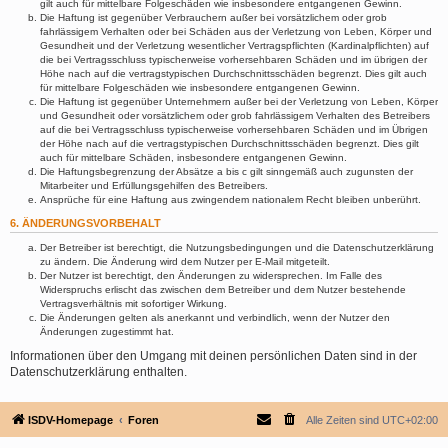
gilt auch für mittelbare Folgeschäden wie insbesondere entgangenen Gewinn.
Die Haftung ist gegenüber Verbrauchern außer bei vorsätzlichem oder grob
fahrlässigem Verhalten oder bei Schäden aus der Verletzung von Leben, Körper und
Gesundheit und der Verletzung wesentlicher Vertragspflichten (Kardinalpflichten) auf
die bei Vertragsschluss typischerweise vorhersehbaren Schäden und im übrigen der
Höhe nach auf die vertragstypischen Durchschnittsschäden begrenzt. Dies gilt auch
für mittelbare Folgeschäden wie insbesondere entgangenen Gewinn.
Die Haftung ist gegenüber Unternehmern außer bei der Verletzung von Leben, Körper
und Gesundheit oder vorsätzlichem oder grob fahrlässigem Verhalten des Betreibers
auf die bei Vertragsschluss typischerweise vorhersehbaren Schäden und im Übrigen
der Höhe nach auf die vertragstypischen Durchschnittsschäden begrenzt. Dies gilt
auch für mittelbare Schäden, insbesondere entgangenen Gewinn.
Die Haftungsbegrenzung der Absätze a bis c gilt sinngemäß auch zugunsten der
Mitarbeiter und Erfüllungsgehilfen des Betreibers.
Ansprüche für eine Haftung aus zwingendem nationalem Recht bleiben unberührt.
6. ÄNDERUNGSVORBEHALT
Der Betreiber ist berechtigt, die Nutzungsbedingungen und die Datenschutzerklärung
zu ändern. Die Änderung wird dem Nutzer per E-Mail mitgeteilt.
Der Nutzer ist berechtigt, den Änderungen zu widersprechen. Im Falle des
Widerspruchs erlischt das zwischen dem Betreiber und dem Nutzer bestehende
Vertragsverhältnis mit sofortiger Wirkung.
Die Änderungen gelten als anerkannt und verbindlich, wenn der Nutzer den
Änderungen zugestimmt hat.
Informationen über den Umgang mit deinen persönlichen Daten sind in der
Datenschutzerklärung enthalten.
ISDV-Homepage
Foren
Alle Zeiten sind
UTC+02:00