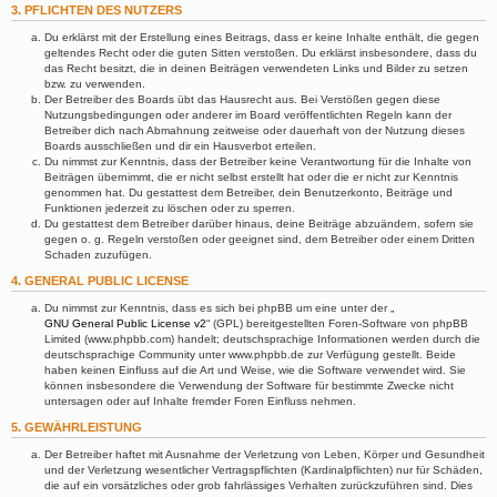
3. PFLICHTEN DES NUTZERS
Du erklärst mit der Erstellung eines Beitrags, dass er keine Inhalte enthält, die gegen
geltendes Recht oder die guten Sitten verstoßen. Du erklärst insbesondere, dass du
das Recht besitzt, die in deinen Beiträgen verwendeten Links und Bilder zu setzen
bzw. zu verwenden.
Der Betreiber des Boards übt das Hausrecht aus. Bei Verstößen gegen diese
Nutzungsbedingungen oder anderer im Board veröffentlichten Regeln kann der
Betreiber dich nach Abmahnung zeitweise oder dauerhaft von der Nutzung dieses
Boards ausschließen und dir ein Hausverbot erteilen.
Du nimmst zur Kenntnis, dass der Betreiber keine Verantwortung für die Inhalte von
Beiträgen übernimmt, die er nicht selbst erstellt hat oder die er nicht zur Kenntnis
genommen hat. Du gestattest dem Betreiber, dein Benutzerkonto, Beiträge und
Funktionen jederzeit zu löschen oder zu sperren.
Du gestattest dem Betreiber darüber hinaus, deine Beiträge abzuändern, sofern sie
gegen o. g. Regeln verstoßen oder geeignet sind, dem Betreiber oder einem Dritten
Schaden zuzufügen.
4. GENERAL PUBLIC LICENSE
Du nimmst zur Kenntnis, dass es sich bei phpBB um eine unter der „
GNU General Public License v2
“ (GPL) bereitgestellten Foren-Software von phpBB
Limited (www.phpbb.com) handelt; deutschsprachige Informationen werden durch die
deutschsprachige Community unter www.phpbb.de zur Verfügung gestellt. Beide
haben keinen Einfluss auf die Art und Weise, wie die Software verwendet wird. Sie
können insbesondere die Verwendung der Software für bestimmte Zwecke nicht
untersagen oder auf Inhalte fremder Foren Einfluss nehmen.
5. GEWÄHRLEISTUNG
Der Betreiber haftet mit Ausnahme der Verletzung von Leben, Körper und Gesundheit
und der Verletzung wesentlicher Vertragspflichten (Kardinalpflichten) nur für Schäden,
die auf ein vorsätzliches oder grob fahrlässiges Verhalten zurückzuführen sind. Dies