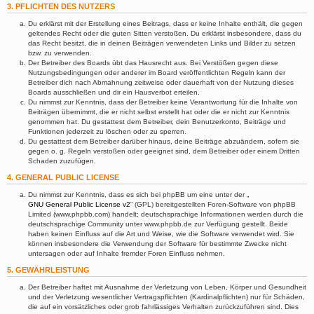
3. PFLICHTEN DES NUTZERS
Du erklärst mit der Erstellung eines Beitrags, dass er keine Inhalte enthält, die gegen
geltendes Recht oder die guten Sitten verstoßen. Du erklärst insbesondere, dass du
das Recht besitzt, die in deinen Beiträgen verwendeten Links und Bilder zu setzen
bzw. zu verwenden.
Der Betreiber des Boards übt das Hausrecht aus. Bei Verstößen gegen diese
Nutzungsbedingungen oder anderer im Board veröffentlichten Regeln kann der
Betreiber dich nach Abmahnung zeitweise oder dauerhaft von der Nutzung dieses
Boards ausschließen und dir ein Hausverbot erteilen.
Du nimmst zur Kenntnis, dass der Betreiber keine Verantwortung für die Inhalte von
Beiträgen übernimmt, die er nicht selbst erstellt hat oder die er nicht zur Kenntnis
genommen hat. Du gestattest dem Betreiber, dein Benutzerkonto, Beiträge und
Funktionen jederzeit zu löschen oder zu sperren.
Du gestattest dem Betreiber darüber hinaus, deine Beiträge abzuändern, sofern sie
gegen o. g. Regeln verstoßen oder geeignet sind, dem Betreiber oder einem Dritten
Schaden zuzufügen.
4. GENERAL PUBLIC LICENSE
Du nimmst zur Kenntnis, dass es sich bei phpBB um eine unter der „
GNU General Public License v2
“ (GPL) bereitgestellten Foren-Software von phpBB
Limited (www.phpbb.com) handelt; deutschsprachige Informationen werden durch die
deutschsprachige Community unter www.phpbb.de zur Verfügung gestellt. Beide
haben keinen Einfluss auf die Art und Weise, wie die Software verwendet wird. Sie
können insbesondere die Verwendung der Software für bestimmte Zwecke nicht
untersagen oder auf Inhalte fremder Foren Einfluss nehmen.
5. GEWÄHRLEISTUNG
Der Betreiber haftet mit Ausnahme der Verletzung von Leben, Körper und Gesundheit
und der Verletzung wesentlicher Vertragspflichten (Kardinalpflichten) nur für Schäden,
die auf ein vorsätzliches oder grob fahrlässiges Verhalten zurückzuführen sind. Dies