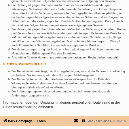
gilt auch für mittelbare Folgeschäden wie insbesondere entgangenen Gewinn.
Die Haftung ist gegenüber Verbrauchern außer bei vorsätzlichem oder grob
fahrlässigem Verhalten oder bei Schäden aus der Verletzung von Leben, Körper und
Gesundheit und der Verletzung wesentlicher Vertragspflichten (Kardinalpflichten) auf
die bei Vertragsschluss typischerweise vorhersehbaren Schäden und im übrigen der
Höhe nach auf die vertragstypischen Durchschnittsschäden begrenzt. Dies gilt auch
für mittelbare Folgeschäden wie insbesondere entgangenen Gewinn.
Die Haftung ist gegenüber Unternehmern außer bei der Verletzung von Leben, Körper
und Gesundheit oder vorsätzlichem oder grob fahrlässigem Verhalten des Betreibers
auf die bei Vertragsschluss typischerweise vorhersehbaren Schäden und im Übrigen
der Höhe nach auf die vertragstypischen Durchschnittsschäden begrenzt. Dies gilt
auch für mittelbare Schäden, insbesondere entgangenen Gewinn.
Die Haftungsbegrenzung der Absätze a bis c gilt sinngemäß auch zugunsten der
Mitarbeiter und Erfüllungsgehilfen des Betreibers.
Ansprüche für eine Haftung aus zwingendem nationalem Recht bleiben unberührt.
6. ÄNDERUNGSVORBEHALT
Der Betreiber ist berechtigt, die Nutzungsbedingungen und die Datenschutzerklärung
zu ändern. Die Änderung wird dem Nutzer per E-Mail mitgeteilt.
Der Nutzer ist berechtigt, den Änderungen zu widersprechen. Im Falle des
Widerspruchs erlischt das zwischen dem Betreiber und dem Nutzer bestehende
Vertragsverhältnis mit sofortiger Wirkung.
Die Änderungen gelten als anerkannt und verbindlich, wenn der Nutzer den
Änderungen zugestimmt hat.
Informationen über den Umgang mit deinen persönlichen Daten sind in der
Datenschutzerklärung enthalten.
ISDV-Homepage
Foren
Alle Zeiten sind
UTC+02:00