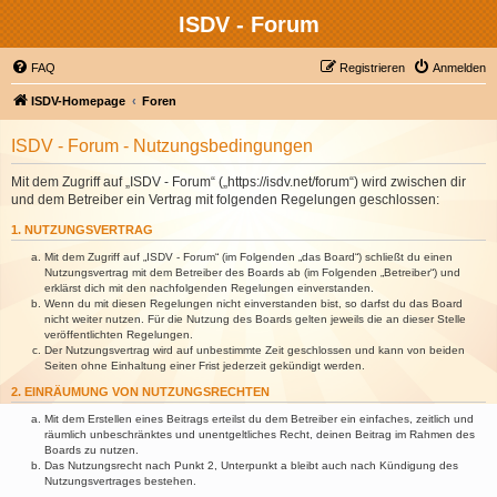
ISDV - Forum
FAQ
Registrieren
Anmelden
ISDV-Homepage
Foren
ISDV - Forum - Nutzungsbedingungen
Mit dem Zugriff auf „ISDV - Forum“ („https://isdv.net/forum“) wird zwischen dir
und dem Betreiber ein Vertrag mit folgenden Regelungen geschlossen:
1. NUTZUNGSVERTRAG
Mit dem Zugriff auf „ISDV - Forum“ (im Folgenden „das Board“) schließt du einen
Nutzungsvertrag mit dem Betreiber des Boards ab (im Folgenden „Betreiber“) und
erklärst dich mit den nachfolgenden Regelungen einverstanden.
Wenn du mit diesen Regelungen nicht einverstanden bist, so darfst du das Board
nicht weiter nutzen. Für die Nutzung des Boards gelten jeweils die an dieser Stelle
veröffentlichten Regelungen.
Der Nutzungsvertrag wird auf unbestimmte Zeit geschlossen und kann von beiden
Seiten ohne Einhaltung einer Frist jederzeit gekündigt werden.
2. EINRÄUMUNG VON NUTZUNGSRECHTEN
Mit dem Erstellen eines Beitrags erteilst du dem Betreiber ein einfaches, zeitlich und
räumlich unbeschränktes und unentgeltliches Recht, deinen Beitrag im Rahmen des
Boards zu nutzen.
Das Nutzungsrecht nach Punkt 2, Unterpunkt a bleibt auch nach Kündigung des
Nutzungsvertrages bestehen.