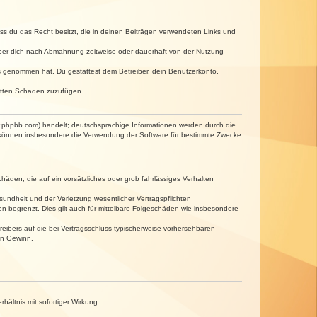
dass du das Recht besitzt, die in deinen Beiträgen verwendeten Links und
iber dich nach Abmahnung zeitweise oder dauerhaft von der Nutzung
tnis genommen hat. Du gestattest dem Betreiber, dein Benutzerkonto,
ritten Schaden zuzufügen.
w.phpbb.com) handelt; deutschsprachige Informationen werden durch die
e können insbesondere die Verwendung der Software für bestimmte Zwecke
häden, die auf ein vorsätzliches oder grob fahrlässiges Verhalten
undheit und der Verletzung wesentlicher Vertragspflichten
n begrenzt. Dies gilt auch für mittelbare Folgeschäden wie insbesondere
eibers auf die bei Vertragsschluss typischerweise vorhersehbaren
en Gewinn.
ältnis mit sofortiger Wirkung.