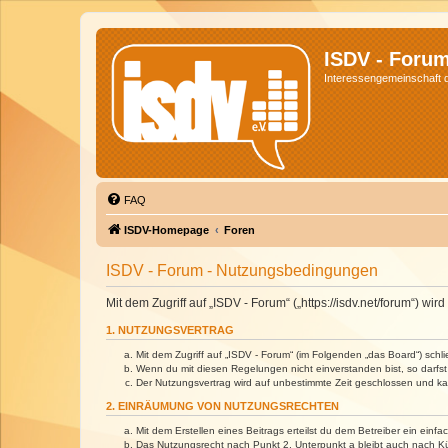
ISDV - Foru
Interessengemeinschaft de
FAQ
ISDV-Homepage
Foren
ISDV - Forum - Nutzungsbedingungen
Mit dem Zugriff auf „ISDV - Forum“ („https://isdv.net/forum“) 
1. NUTZUNGSVERTRAG
Mit dem Zugriff auf „ISDV - Forum“ (im Folgenden „das Board“) sch
Wenn du mit diesen Regelungen nicht einverstanden bist, so darfst 
Der Nutzungsvertrag wird auf unbestimmte Zeit geschlossen und kan
2. EINRÄUMUNG VON NUTZUNGSRECHTEN
Mit dem Erstellen eines Beitrags erteilst du dem Betreiber ein ein
Das Nutzungsrecht nach Punkt 2, Unterpunkt a bleibt auch nach 