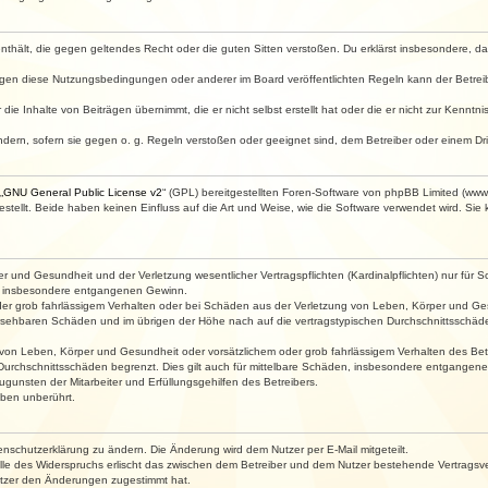
e enthält, die gegen geltendes Recht oder die guten Sitten verstoßen. Du erklärst insbesondere, 
egen diese Nutzungsbedingungen oder anderer im Board veröffentlichten Regeln kann der Betre
die Inhalte von Beiträgen übernimmt, die er nicht selbst erstellt hat oder die er nicht zur Kenn
ndern, sofern sie gegen o. g. Regeln verstoßen oder geeignet sind, dem Betreiber oder einem D
„
GNU General Public License v2
“ (GPL) bereitgestellten Foren-Software von phpBB Limited (ww
ellt. Beide haben keinen Einfluss auf die Art und Weise, wie die Software verwendet wird. Si
 und Gesundheit und der Verletzung wesentlicher Vertragspflichten (Kardinalpflichten) nur für Sc
wie insbesondere entgangenen Gewinn.
der grob fahrlässigem Verhalten oder bei Schäden aus der Verletzung von Leben, Körper und Ges
rhersehbaren Schäden und im übrigen der Höhe nach auf die vertragstypischen Durchschnittsschäde
von Leben, Körper und Gesundheit oder vorsätzlichem oder grob fahrlässigem Verhalten des Betr
Durchschnittsschäden begrenzt. Dies gilt auch für mittelbare Schäden, insbesondere entgangen
gunsten der Mitarbeiter und Erfüllungsgehilfen des Betreibers.
ben unberührt.
enschutzerklärung zu ändern. Die Änderung wird dem Nutzer per E-Mail mitgeteilt.
lle des Widerspruchs erlischt das zwischen dem Betreiber und dem Nutzer bestehende Vertragsverh
utzer den Änderungen zugestimmt hat.