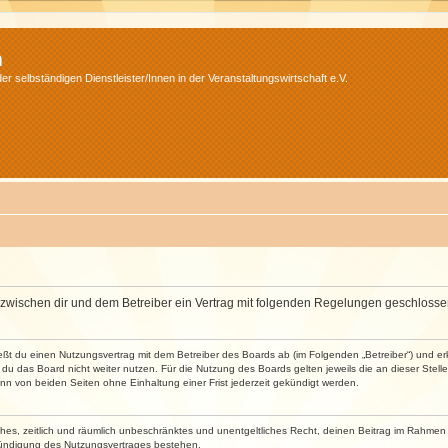
m
r selbständigen Dienstleister/Innen in der Veranstaltungswirtschaft e.V.
wird zwischen dir und dem Betreiber ein Vertrag mit folgenden Regelungen geschlosse
ließt du einen Nutzungsvertrag mit dem Betreiber des Boards ab (im Folgenden „Betreiber“) und 
du das Board nicht weiter nutzen. Für die Nutzung des Boards gelten jeweils die an dieser Stell
n von beiden Seiten ohne Einhaltung einer Frist jederzeit gekündigt werden.
faches, zeitlich und räumlich unbeschränktes und unentgeltliches Recht, deinen Beitrag im Rahme
Kündigung des Nutzungsvertrages bestehen.