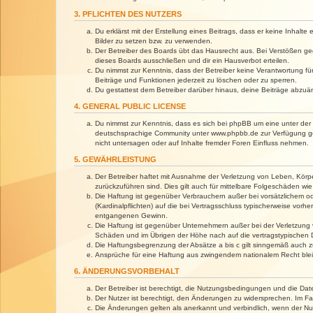
3. PFLICHTEN DES NUTZERS
Du erklärst mit der Erstellung eines Beitrags, dass er keine Inhalt
Bilder zu setzen bzw. zu verwenden.
Der Betreiber des Boards übt das Hausrecht aus. Bei Verstößen g
dieses Boards ausschließen und dir ein Hausverbot erteilen.
Du nimmst zur Kenntnis, dass der Betreiber keine Verantwortung für 
Beiträge und Funktionen jederzeit zu löschen oder zu sperren.
Du gestattest dem Betreiber darüber hinaus, deine Beiträge abzuä
4. GENERAL PUBLIC LICENSE
Du nimmst zur Kenntnis, dass es sich bei phpBB um eine unter der 
deutschsprachige Community unter www.phpbb.de zur Verfügung gest
nicht untersagen oder auf Inhalte fremder Foren Einfluss nehmen.
5. GEWÄHRLEISTUNG
Der Betreiber haftet mit Ausnahme der Verletzung von Leben, Körper
zurückzuführen sind. Dies gilt auch für mittelbare Folgeschäden 
Die Haftung ist gegenüber Verbrauchern außer bei vorsätzlichem o
(Kardinalpflichten) auf die bei Vertragsschluss typischerweise vo
entgangenen Gewinn.
Die Haftung ist gegenüber Unternehmern außer bei der Verletzung 
Schäden und im Übrigen der Höhe nach auf die vertragstypischen 
Die Haftungsbegrenzung der Absätze a bis c gilt sinngemäß auch zu
Ansprüche für eine Haftung aus zwingendem nationalem Recht blei
6. ÄNDERUNGSVORBEHALT
Der Betreiber ist berechtigt, die Nutzungsbedingungen und die Dat
Der Nutzer ist berechtigt, den Änderungen zu widersprechen. Im Fa
Die Änderungen gelten als anerkannt und verbindlich, wenn der N