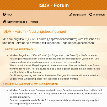
ISDV - Forum
FAQ
Registrieren
Anmelden
ISDV-Homepage
Foren
ISDV - Forum - Nutzungsbedingungen
Mit dem Zugriff auf „ISDV - Forum“ („https://isdv.net/forum“) wird zwischen dir
und dem Betreiber ein Vertrag mit folgenden Regelungen geschlossen:
1. NUTZUNGSVERTRAG
Mit dem Zugriff auf „ISDV - Forum“ (im Folgenden „das Board“) schließt du einen
Nutzungsvertrag mit dem Betreiber des Boards ab (im Folgenden „Betreiber“) und
erklärst dich mit den nachfolgenden Regelungen einverstanden.
Wenn du mit diesen Regelungen nicht einverstanden bist, so darfst du das Board
nicht weiter nutzen. Für die Nutzung des Boards gelten jeweils die an dieser Stelle
veröffentlichten Regelungen.
Der Nutzungsvertrag wird auf unbestimmte Zeit geschlossen und kann von beiden
Seiten ohne Einhaltung einer Frist jederzeit gekündigt werden.
2. EINRÄUMUNG VON NUTZUNGSRECHTEN
Mit dem Erstellen eines Beitrags erteilst du dem Betreiber ein einfaches, zeitlich und
räumlich unbeschränktes und unentgeltliches Recht, deinen Beitrag im Rahmen des
Boards zu nutzen.
Das Nutzungsrecht nach Punkt 2, Unterpunkt a bleibt auch nach Kündigung des
Nutzungsvertrages bestehen.