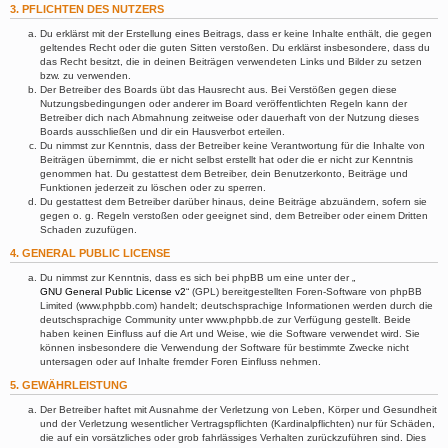
3. PFLICHTEN DES NUTZERS
Du erklärst mit der Erstellung eines Beitrags, dass er keine Inhalte enthält, die gegen
geltendes Recht oder die guten Sitten verstoßen. Du erklärst insbesondere, dass du
das Recht besitzt, die in deinen Beiträgen verwendeten Links und Bilder zu setzen
bzw. zu verwenden.
Der Betreiber des Boards übt das Hausrecht aus. Bei Verstößen gegen diese
Nutzungsbedingungen oder anderer im Board veröffentlichten Regeln kann der
Betreiber dich nach Abmahnung zeitweise oder dauerhaft von der Nutzung dieses
Boards ausschließen und dir ein Hausverbot erteilen.
Du nimmst zur Kenntnis, dass der Betreiber keine Verantwortung für die Inhalte von
Beiträgen übernimmt, die er nicht selbst erstellt hat oder die er nicht zur Kenntnis
genommen hat. Du gestattest dem Betreiber, dein Benutzerkonto, Beiträge und
Funktionen jederzeit zu löschen oder zu sperren.
Du gestattest dem Betreiber darüber hinaus, deine Beiträge abzuändern, sofern sie
gegen o. g. Regeln verstoßen oder geeignet sind, dem Betreiber oder einem Dritten
Schaden zuzufügen.
4. GENERAL PUBLIC LICENSE
Du nimmst zur Kenntnis, dass es sich bei phpBB um eine unter der „
GNU General Public License v2
“ (GPL) bereitgestellten Foren-Software von phpBB
Limited (www.phpbb.com) handelt; deutschsprachige Informationen werden durch die
deutschsprachige Community unter www.phpbb.de zur Verfügung gestellt. Beide
haben keinen Einfluss auf die Art und Weise, wie die Software verwendet wird. Sie
können insbesondere die Verwendung der Software für bestimmte Zwecke nicht
untersagen oder auf Inhalte fremder Foren Einfluss nehmen.
5. GEWÄHRLEISTUNG
Der Betreiber haftet mit Ausnahme der Verletzung von Leben, Körper und Gesundheit
und der Verletzung wesentlicher Vertragspflichten (Kardinalpflichten) nur für Schäden,
die auf ein vorsätzliches oder grob fahrlässiges Verhalten zurückzuführen sind. Dies