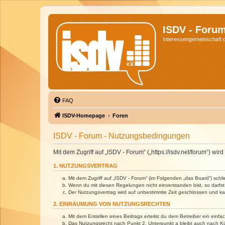
ISDV - Foru
Interessengemeinschaft de
FAQ
ISDV-Homepage
Foren
ISDV - Forum - Nutzungsbedingungen
Mit dem Zugriff auf „ISDV - Forum“ („https://isdv.net/forum“) 
1. NUTZUNGSVERTRAG
Mit dem Zugriff auf „ISDV - Forum“ (im Folgenden „das Board“) sch
Wenn du mit diesen Regelungen nicht einverstanden bist, so darfst 
Der Nutzungsvertrag wird auf unbestimmte Zeit geschlossen und kan
2. EINRÄUMUNG VON NUTZUNGSRECHTEN
Mit dem Erstellen eines Beitrags erteilst du dem Betreiber ein ein
Das Nutzungsrecht nach Punkt 2, Unterpunkt a bleibt auch nach 