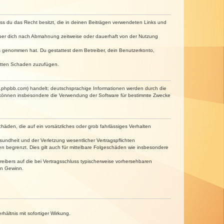
dass du das Recht besitzt, die in deinen Beiträgen verwendeten Links und
iber dich nach Abmahnung zeitweise oder dauerhaft von der Nutzung
tnis genommen hat. Du gestattest dem Betreiber, dein Benutzerkonto,
ritten Schaden zuzufügen.
w.phpbb.com) handelt; deutschsprachige Informationen werden durch die
e können insbesondere die Verwendung der Software für bestimmte Zwecke
häden, die auf ein vorsätzliches oder grob fahrlässiges Verhalten
undheit und der Verletzung wesentlicher Vertragspflichten
n begrenzt. Dies gilt auch für mittelbare Folgeschäden wie insbesondere
eibers auf die bei Vertragsschluss typischerweise vorhersehbaren
en Gewinn.
ältnis mit sofortiger Wirkung.