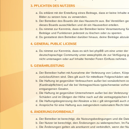
3. PFLICHTEN DES NUTZERS
Du erklärst mit der Erstellung eines Beitrags, dass er keine Inhalt
Bilder zu setzen bzw. zu verwenden.
Der Betreiber des Boards übt das Hausrecht aus. Bei Verstößen g
dieses Boards ausschließen und dir ein Hausverbot erteilen.
Du nimmst zur Kenntnis, dass der Betreiber keine Verantwortung für 
Beiträge und Funktionen jederzeit zu löschen oder zu sperren.
Du gestattest dem Betreiber darüber hinaus, deine Beiträge abzuä
4. GENERAL PUBLIC LICENSE
Du nimmst zur Kenntnis, dass es sich bei phpBB um eine unter der 
deutschsprachige Community unter www.phpbb.de zur Verfügung gest
nicht untersagen oder auf Inhalte fremder Foren Einfluss nehmen.
5. GEWÄHRLEISTUNG
Der Betreiber haftet mit Ausnahme der Verletzung von Leben, Körper
zurückzuführen sind. Dies gilt auch für mittelbare Folgeschäden 
Die Haftung ist gegenüber Verbrauchern außer bei vorsätzlichem o
(Kardinalpflichten) auf die bei Vertragsschluss typischerweise vo
entgangenen Gewinn.
Die Haftung ist gegenüber Unternehmern außer bei der Verletzung 
Schäden und im Übrigen der Höhe nach auf die vertragstypischen 
Die Haftungsbegrenzung der Absätze a bis c gilt sinngemäß auch zu
Ansprüche für eine Haftung aus zwingendem nationalem Recht blei
6. ÄNDERUNGSVORBEHALT
Der Betreiber ist berechtigt, die Nutzungsbedingungen und die Dat
Der Nutzer ist berechtigt, den Änderungen zu widersprechen. Im Fa
Die Änderungen gelten als anerkannt und verbindlich, wenn der N