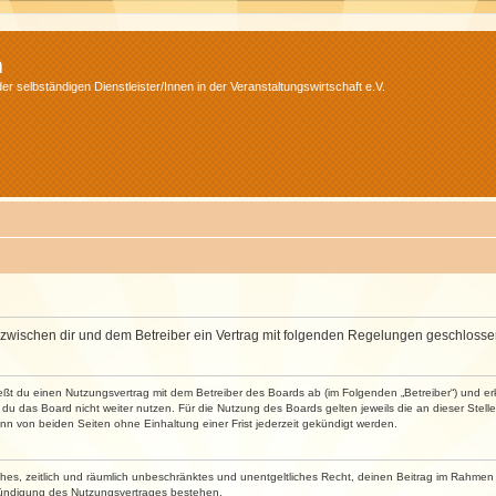
m
r selbständigen Dienstleister/Innen in der Veranstaltungswirtschaft e.V.
wird zwischen dir und dem Betreiber ein Vertrag mit folgenden Regelungen geschlosse
ließt du einen Nutzungsvertrag mit dem Betreiber des Boards ab (im Folgenden „Betreiber“) und 
du das Board nicht weiter nutzen. Für die Nutzung des Boards gelten jeweils die an dieser Stell
n von beiden Seiten ohne Einhaltung einer Frist jederzeit gekündigt werden.
faches, zeitlich und räumlich unbeschränktes und unentgeltliches Recht, deinen Beitrag im Rahme
Kündigung des Nutzungsvertrages bestehen.