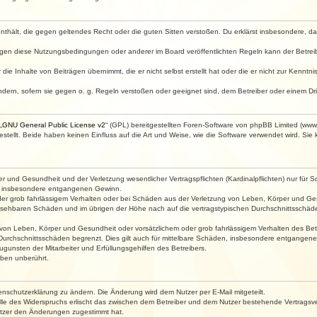
e enthält, die gegen geltendes Recht oder die guten Sitten verstoßen. Du erklärst insbesondere, 
egen diese Nutzungsbedingungen oder anderer im Board veröffentlichten Regeln kann der Betre
die Inhalte von Beiträgen übernimmt, die er nicht selbst erstellt hat oder die er nicht zur Kenn
ndern, sofern sie gegen o. g. Regeln verstoßen oder geeignet sind, dem Betreiber oder einem D
„
GNU General Public License v2
“ (GPL) bereitgestellten Foren-Software von phpBB Limited (ww
ellt. Beide haben keinen Einfluss auf die Art und Weise, wie die Software verwendet wird. Si
 und Gesundheit und der Verletzung wesentlicher Vertragspflichten (Kardinalpflichten) nur für Sc
wie insbesondere entgangenen Gewinn.
der grob fahrlässigem Verhalten oder bei Schäden aus der Verletzung von Leben, Körper und Ges
rhersehbaren Schäden und im übrigen der Höhe nach auf die vertragstypischen Durchschnittsschäde
von Leben, Körper und Gesundheit oder vorsätzlichem oder grob fahrlässigem Verhalten des Betr
Durchschnittsschäden begrenzt. Dies gilt auch für mittelbare Schäden, insbesondere entgangen
gunsten der Mitarbeiter und Erfüllungsgehilfen des Betreibers.
ben unberührt.
enschutzerklärung zu ändern. Die Änderung wird dem Nutzer per E-Mail mitgeteilt.
lle des Widerspruchs erlischt das zwischen dem Betreiber und dem Nutzer bestehende Vertragsverh
utzer den Änderungen zugestimmt hat.