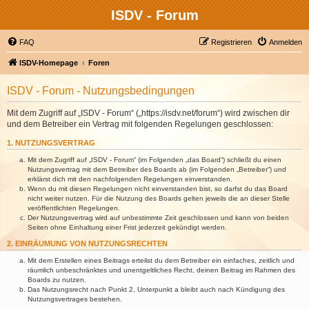
ISDV - Forum
FAQ
Registrieren
Anmelden
ISDV-Homepage
Foren
ISDV - Forum - Nutzungsbedingungen
Mit dem Zugriff auf „ISDV - Forum“ („https://isdv.net/forum“) wird zwischen dir
und dem Betreiber ein Vertrag mit folgenden Regelungen geschlossen:
1. NUTZUNGSVERTRAG
Mit dem Zugriff auf „ISDV - Forum“ (im Folgenden „das Board“) schließt du einen
Nutzungsvertrag mit dem Betreiber des Boards ab (im Folgenden „Betreiber“) und
erklärst dich mit den nachfolgenden Regelungen einverstanden.
Wenn du mit diesen Regelungen nicht einverstanden bist, so darfst du das Board
nicht weiter nutzen. Für die Nutzung des Boards gelten jeweils die an dieser Stelle
veröffentlichten Regelungen.
Der Nutzungsvertrag wird auf unbestimmte Zeit geschlossen und kann von beiden
Seiten ohne Einhaltung einer Frist jederzeit gekündigt werden.
2. EINRÄUMUNG VON NUTZUNGSRECHTEN
Mit dem Erstellen eines Beitrags erteilst du dem Betreiber ein einfaches, zeitlich und
räumlich unbeschränktes und unentgeltliches Recht, deinen Beitrag im Rahmen des
Boards zu nutzen.
Das Nutzungsrecht nach Punkt 2, Unterpunkt a bleibt auch nach Kündigung des
Nutzungsvertrages bestehen.