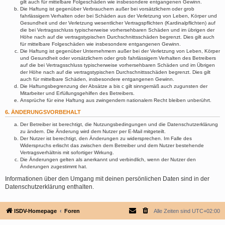
gilt auch für mittelbare Folgeschäden wie insbesondere entgangenen Gewinn.
Die Haftung ist gegenüber Verbrauchern außer bei vorsätzlichem oder grob
fahrlässigem Verhalten oder bei Schäden aus der Verletzung von Leben, Körper und
Gesundheit und der Verletzung wesentlicher Vertragspflichten (Kardinalpflichten) auf
die bei Vertragsschluss typischerweise vorhersehbaren Schäden und im übrigen der
Höhe nach auf die vertragstypischen Durchschnittsschäden begrenzt. Dies gilt auch
für mittelbare Folgeschäden wie insbesondere entgangenen Gewinn.
Die Haftung ist gegenüber Unternehmern außer bei der Verletzung von Leben, Körper
und Gesundheit oder vorsätzlichem oder grob fahrlässigem Verhalten des Betreibers
auf die bei Vertragsschluss typischerweise vorhersehbaren Schäden und im Übrigen
der Höhe nach auf die vertragstypischen Durchschnittsschäden begrenzt. Dies gilt
auch für mittelbare Schäden, insbesondere entgangenen Gewinn.
Die Haftungsbegrenzung der Absätze a bis c gilt sinngemäß auch zugunsten der
Mitarbeiter und Erfüllungsgehilfen des Betreibers.
Ansprüche für eine Haftung aus zwingendem nationalem Recht bleiben unberührt.
6. ÄNDERUNGSVORBEHALT
Der Betreiber ist berechtigt, die Nutzungsbedingungen und die Datenschutzerklärung
zu ändern. Die Änderung wird dem Nutzer per E-Mail mitgeteilt.
Der Nutzer ist berechtigt, den Änderungen zu widersprechen. Im Falle des
Widerspruchs erlischt das zwischen dem Betreiber und dem Nutzer bestehende
Vertragsverhältnis mit sofortiger Wirkung.
Die Änderungen gelten als anerkannt und verbindlich, wenn der Nutzer den
Änderungen zugestimmt hat.
Informationen über den Umgang mit deinen persönlichen Daten sind in der
Datenschutzerklärung enthalten.
ISDV-Homepage
Foren
Alle Zeiten sind
UTC+02:00