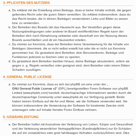
3. PFLICHTEN DES NUTZERS
Du erklärst mit der Erstellung eines Beitrags, dass er keine Inhalte enthält, die gegen
geltendes Recht oder die guten Sitten verstoßen. Du erklärst insbesondere, dass du
das Recht besitzt, die in deinen Beiträgen verwendeten Links und Bilder zu setzen
bzw. zu verwenden.
Der Betreiber des Boards übt das Hausrecht aus. Bei Verstößen gegen diese
Nutzungsbedingungen oder anderer im Board veröffentlichten Regeln kann der
Betreiber dich nach Abmahnung zeitweise oder dauerhaft von der Nutzung dieses
Boards ausschließen und dir ein Hausverbot erteilen.
Du nimmst zur Kenntnis, dass der Betreiber keine Verantwortung für die Inhalte von
Beiträgen übernimmt, die er nicht selbst erstellt hat oder die er nicht zur Kenntnis
genommen hat. Du gestattest dem Betreiber, dein Benutzerkonto, Beiträge und
Funktionen jederzeit zu löschen oder zu sperren.
Du gestattest dem Betreiber darüber hinaus, deine Beiträge abzuändern, sofern sie
gegen o. g. Regeln verstoßen oder geeignet sind, dem Betreiber oder einem Dritten
Schaden zuzufügen.
4. GENERAL PUBLIC LICENSE
Du nimmst zur Kenntnis, dass es sich bei phpBB um eine unter der „
GNU General Public License v2
“ (GPL) bereitgestellten Foren-Software von phpBB
Limited (www.phpbb.com) handelt; deutschsprachige Informationen werden durch die
deutschsprachige Community unter www.phpbb.de zur Verfügung gestellt. Beide
haben keinen Einfluss auf die Art und Weise, wie die Software verwendet wird. Sie
können insbesondere die Verwendung der Software für bestimmte Zwecke nicht
untersagen oder auf Inhalte fremder Foren Einfluss nehmen.
5. GEWÄHRLEISTUNG
Der Betreiber haftet mit Ausnahme der Verletzung von Leben, Körper und Gesundheit
und der Verletzung wesentlicher Vertragspflichten (Kardinalpflichten) nur für Schäden,
die auf ein vorsätzliches oder grob fahrlässiges Verhalten zurückzuführen sind. Dies