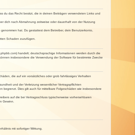
dass du das Recht besitzt, die in deinen Beiträgen verwendeten Links und
iber dich nach Abmahnung zeitweise oder dauerhaft von der Nutzung
tnis genommen hat. Du gestattest dem Betreiber, dein Benutzerkonto,
ritten Schaden zuzufügen.
w.phpbb.com) handelt; deutschsprachige Informationen werden durch die
e können insbesondere die Verwendung der Software für bestimmte Zwecke
häden, die auf ein vorsätzliches oder grob fahrlässiges Verhalten
undheit und der Verletzung wesentlicher Vertragspflichten
n begrenzt. Dies gilt auch für mittelbare Folgeschäden wie insbesondere
eibers auf die bei Vertragsschluss typischerweise vorhersehbaren
en Gewinn.
ältnis mit sofortiger Wirkung.