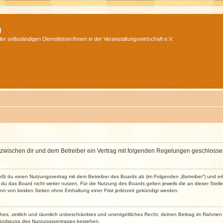
m
r selbständigen Dienstleister/Innen in der Veranstaltungswirtschaft e.V.
wird zwischen dir und dem Betreiber ein Vertrag mit folgenden Regelungen geschlosse
ließt du einen Nutzungsvertrag mit dem Betreiber des Boards ab (im Folgenden „Betreiber“) und 
du das Board nicht weiter nutzen. Für die Nutzung des Boards gelten jeweils die an dieser Stell
n von beiden Seiten ohne Einhaltung einer Frist jederzeit gekündigt werden.
faches, zeitlich und räumlich unbeschränktes und unentgeltliches Recht, deinen Beitrag im Rahme
Kündigung des Nutzungsvertrages bestehen.