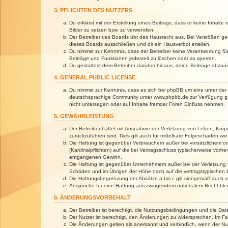
3. PFLICHTEN DES NUTZERS
Du erklärst mit der Erstellung eines Beitrags, dass er keine Inhalt
Bilder zu setzen bzw. zu verwenden.
Der Betreiber des Boards übt das Hausrecht aus. Bei Verstößen g
dieses Boards ausschließen und dir ein Hausverbot erteilen.
Du nimmst zur Kenntnis, dass der Betreiber keine Verantwortung für 
Beiträge und Funktionen jederzeit zu löschen oder zu sperren.
Du gestattest dem Betreiber darüber hinaus, deine Beiträge abzuä
4. GENERAL PUBLIC LICENSE
Du nimmst zur Kenntnis, dass es sich bei phpBB um eine unter der 
deutschsprachige Community unter www.phpbb.de zur Verfügung gest
nicht untersagen oder auf Inhalte fremder Foren Einfluss nehmen.
5. GEWÄHRLEISTUNG
Der Betreiber haftet mit Ausnahme der Verletzung von Leben, Körper
zurückzuführen sind. Dies gilt auch für mittelbare Folgeschäden 
Die Haftung ist gegenüber Verbrauchern außer bei vorsätzlichem o
(Kardinalpflichten) auf die bei Vertragsschluss typischerweise vo
entgangenen Gewinn.
Die Haftung ist gegenüber Unternehmern außer bei der Verletzung 
Schäden und im Übrigen der Höhe nach auf die vertragstypischen 
Die Haftungsbegrenzung der Absätze a bis c gilt sinngemäß auch zu
Ansprüche für eine Haftung aus zwingendem nationalem Recht blei
6. ÄNDERUNGSVORBEHALT
Der Betreiber ist berechtigt, die Nutzungsbedingungen und die Dat
Der Nutzer ist berechtigt, den Änderungen zu widersprechen. Im Fa
Die Änderungen gelten als anerkannt und verbindlich, wenn der N