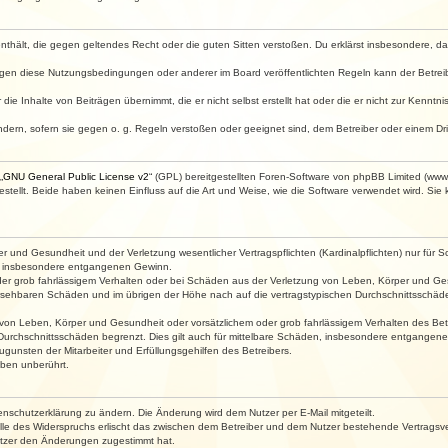
e enthält, die gegen geltendes Recht oder die guten Sitten verstoßen. Du erklärst insbesondere, 
egen diese Nutzungsbedingungen oder anderer im Board veröffentlichten Regeln kann der Betre
die Inhalte von Beiträgen übernimmt, die er nicht selbst erstellt hat oder die er nicht zur Kenn
ndern, sofern sie gegen o. g. Regeln verstoßen oder geeignet sind, dem Betreiber oder einem D
„
GNU General Public License v2
“ (GPL) bereitgestellten Foren-Software von phpBB Limited (ww
ellt. Beide haben keinen Einfluss auf die Art und Weise, wie die Software verwendet wird. Si
 und Gesundheit und der Verletzung wesentlicher Vertragspflichten (Kardinalpflichten) nur für Sc
wie insbesondere entgangenen Gewinn.
der grob fahrlässigem Verhalten oder bei Schäden aus der Verletzung von Leben, Körper und Ges
rhersehbaren Schäden und im übrigen der Höhe nach auf die vertragstypischen Durchschnittsschäde
von Leben, Körper und Gesundheit oder vorsätzlichem oder grob fahrlässigem Verhalten des Betr
Durchschnittsschäden begrenzt. Dies gilt auch für mittelbare Schäden, insbesondere entgangen
gunsten der Mitarbeiter und Erfüllungsgehilfen des Betreibers.
ben unberührt.
enschutzerklärung zu ändern. Die Änderung wird dem Nutzer per E-Mail mitgeteilt.
lle des Widerspruchs erlischt das zwischen dem Betreiber und dem Nutzer bestehende Vertragsverh
utzer den Änderungen zugestimmt hat.