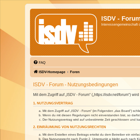
ISDV - Foru
Interessengemeinschaft de
FAQ
ISDV-Homepage
Foren
ISDV - Forum - Nutzungsbedingungen
Mit dem Zugriff auf „ISDV - Forum“ („https://isdv.net/forum“) 
1. NUTZUNGSVERTRAG
Mit dem Zugriff auf „ISDV - Forum“ (im Folgenden „das Board“) sch
Wenn du mit diesen Regelungen nicht einverstanden bist, so darfst 
Der Nutzungsvertrag wird auf unbestimmte Zeit geschlossen und kan
2. EINRÄUMUNG VON NUTZUNGSRECHTEN
Mit dem Erstellen eines Beitrags erteilst du dem Betreiber ein ein
Das Nutzungsrecht nach Punkt 2, Unterpunkt a bleibt auch nach 