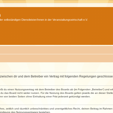
m
r selbständigen Dienstleister/Innen in der Veranstaltungswirtschaft e.V.
wird zwischen dir und dem Betreiber ein Vertrag mit folgenden Regelungen geschlosse
ließt du einen Nutzungsvertrag mit dem Betreiber des Boards ab (im Folgenden „Betreiber“) und 
du das Board nicht weiter nutzen. Für die Nutzung des Boards gelten jeweils die an dieser Stell
n von beiden Seiten ohne Einhaltung einer Frist jederzeit gekündigt werden.
faches, zeitlich und räumlich unbeschränktes und unentgeltliches Recht, deinen Beitrag im Rahme
Kündigung des Nutzungsvertrages bestehen.