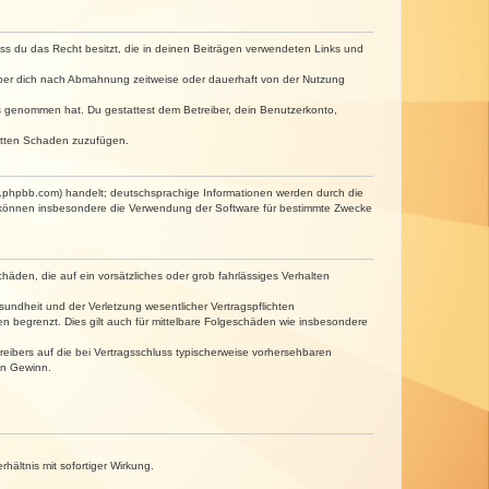
dass du das Recht besitzt, die in deinen Beiträgen verwendeten Links und
iber dich nach Abmahnung zeitweise oder dauerhaft von der Nutzung
tnis genommen hat. Du gestattest dem Betreiber, dein Benutzerkonto,
ritten Schaden zuzufügen.
w.phpbb.com) handelt; deutschsprachige Informationen werden durch die
e können insbesondere die Verwendung der Software für bestimmte Zwecke
häden, die auf ein vorsätzliches oder grob fahrlässiges Verhalten
undheit und der Verletzung wesentlicher Vertragspflichten
n begrenzt. Dies gilt auch für mittelbare Folgeschäden wie insbesondere
eibers auf die bei Vertragsschluss typischerweise vorhersehbaren
en Gewinn.
ältnis mit sofortiger Wirkung.