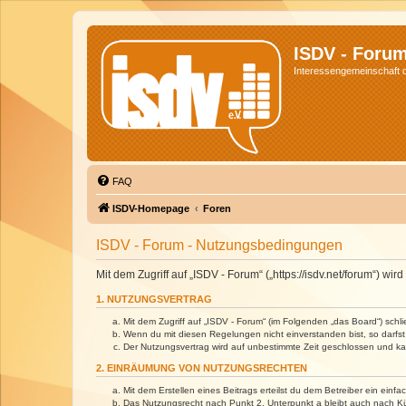
ISDV - Foru
Interessengemeinschaft de
FAQ
ISDV-Homepage
Foren
ISDV - Forum - Nutzungsbedingungen
Mit dem Zugriff auf „ISDV - Forum“ („https://isdv.net/forum“) 
1. NUTZUNGSVERTRAG
Mit dem Zugriff auf „ISDV - Forum“ (im Folgenden „das Board“) sch
Wenn du mit diesen Regelungen nicht einverstanden bist, so darfst 
Der Nutzungsvertrag wird auf unbestimmte Zeit geschlossen und kan
2. EINRÄUMUNG VON NUTZUNGSRECHTEN
Mit dem Erstellen eines Beitrags erteilst du dem Betreiber ein ein
Das Nutzungsrecht nach Punkt 2, Unterpunkt a bleibt auch nach 