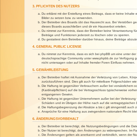
3. PFLICHTEN DES NUTZERS
Du erklärst mit der Erstellung eines Beitrags, dass er keine Inhalt
Bilder zu setzen bzw. zu verwenden.
Der Betreiber des Boards übt das Hausrecht aus. Bei Verstößen g
dieses Boards ausschließen und dir ein Hausverbot erteilen.
Du nimmst zur Kenntnis, dass der Betreiber keine Verantwortung für 
Beiträge und Funktionen jederzeit zu löschen oder zu sperren.
Du gestattest dem Betreiber darüber hinaus, deine Beiträge abzuä
4. GENERAL PUBLIC LICENSE
Du nimmst zur Kenntnis, dass es sich bei phpBB um eine unter der 
deutschsprachige Community unter www.phpbb.de zur Verfügung gest
nicht untersagen oder auf Inhalte fremder Foren Einfluss nehmen.
5. GEWÄHRLEISTUNG
Der Betreiber haftet mit Ausnahme der Verletzung von Leben, Körper
zurückzuführen sind. Dies gilt auch für mittelbare Folgeschäden 
Die Haftung ist gegenüber Verbrauchern außer bei vorsätzlichem o
(Kardinalpflichten) auf die bei Vertragsschluss typischerweise vo
entgangenen Gewinn.
Die Haftung ist gegenüber Unternehmern außer bei der Verletzung 
Schäden und im Übrigen der Höhe nach auf die vertragstypischen 
Die Haftungsbegrenzung der Absätze a bis c gilt sinngemäß auch zu
Ansprüche für eine Haftung aus zwingendem nationalem Recht blei
6. ÄNDERUNGSVORBEHALT
Der Betreiber ist berechtigt, die Nutzungsbedingungen und die Dat
Der Nutzer ist berechtigt, den Änderungen zu widersprechen. Im Fa
Die Änderungen gelten als anerkannt und verbindlich, wenn der N