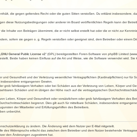
e enthält, die gegen geltendes Recht oder die guten Sitten verstoßen. Du erklärst insbesondere, 
egen diese Nutzungsbedingungen oder anderer im Board veröffentlichten Regeln kann der Betre
die Inhalte von Beiträgen übernimmt, die er nicht selbst erstellt hat oder die er nicht zur Kenn
ndern, sofern sie gegen o. g. Regeln verstoßen oder geeignet sind, dem Betreiber oder einem D
„
GNU General Public License v2
“ (GPL) bereitgestellten Foren-Software von phpBB Limited (ww
ellt. Beide haben keinen Einfluss auf die Art und Weise, wie die Software verwendet wird. Si
 und Gesundheit und der Verletzung wesentlicher Vertragspflichten (Kardinalpflichten) nur für Sc
wie insbesondere entgangenen Gewinn.
der grob fahrlässigem Verhalten oder bei Schäden aus der Verletzung von Leben, Körper und Ges
rhersehbaren Schäden und im übrigen der Höhe nach auf die vertragstypischen Durchschnittsschäde
von Leben, Körper und Gesundheit oder vorsätzlichem oder grob fahrlässigem Verhalten des Betr
Durchschnittsschäden begrenzt. Dies gilt auch für mittelbare Schäden, insbesondere entgangen
gunsten der Mitarbeiter und Erfüllungsgehilfen des Betreibers.
ben unberührt.
enschutzerklärung zu ändern. Die Änderung wird dem Nutzer per E-Mail mitgeteilt.
lle des Widerspruchs erlischt das zwischen dem Betreiber und dem Nutzer bestehende Vertragsverh
utzer den Änderungen zugestimmt hat.