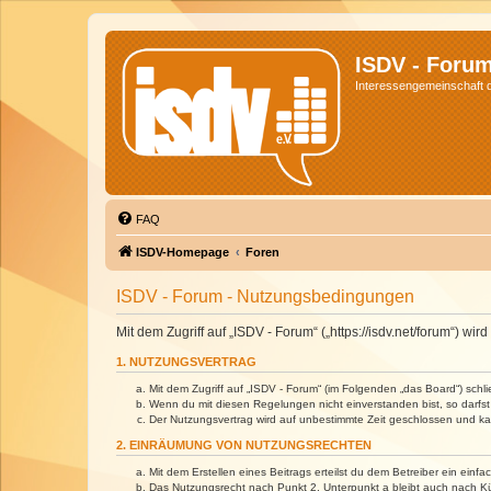
ISDV - Foru
Interessengemeinschaft de
FAQ
ISDV-Homepage
Foren
ISDV - Forum - Nutzungsbedingungen
Mit dem Zugriff auf „ISDV - Forum“ („https://isdv.net/forum“) 
1. NUTZUNGSVERTRAG
Mit dem Zugriff auf „ISDV - Forum“ (im Folgenden „das Board“) sch
Wenn du mit diesen Regelungen nicht einverstanden bist, so darfst 
Der Nutzungsvertrag wird auf unbestimmte Zeit geschlossen und kan
2. EINRÄUMUNG VON NUTZUNGSRECHTEN
Mit dem Erstellen eines Beitrags erteilst du dem Betreiber ein ein
Das Nutzungsrecht nach Punkt 2, Unterpunkt a bleibt auch nach 