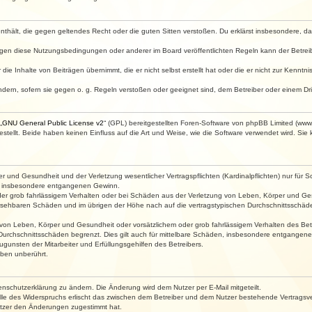
e enthält, die gegen geltendes Recht oder die guten Sitten verstoßen. Du erklärst insbesondere, 
egen diese Nutzungsbedingungen oder anderer im Board veröffentlichten Regeln kann der Betre
die Inhalte von Beiträgen übernimmt, die er nicht selbst erstellt hat oder die er nicht zur Kenn
ndern, sofern sie gegen o. g. Regeln verstoßen oder geeignet sind, dem Betreiber oder einem D
„
GNU General Public License v2
“ (GPL) bereitgestellten Foren-Software von phpBB Limited (ww
ellt. Beide haben keinen Einfluss auf die Art und Weise, wie die Software verwendet wird. Si
 und Gesundheit und der Verletzung wesentlicher Vertragspflichten (Kardinalpflichten) nur für Sc
wie insbesondere entgangenen Gewinn.
der grob fahrlässigem Verhalten oder bei Schäden aus der Verletzung von Leben, Körper und Ges
rhersehbaren Schäden und im übrigen der Höhe nach auf die vertragstypischen Durchschnittsschäde
von Leben, Körper und Gesundheit oder vorsätzlichem oder grob fahrlässigem Verhalten des Betr
Durchschnittsschäden begrenzt. Dies gilt auch für mittelbare Schäden, insbesondere entgangen
gunsten der Mitarbeiter und Erfüllungsgehilfen des Betreibers.
ben unberührt.
enschutzerklärung zu ändern. Die Änderung wird dem Nutzer per E-Mail mitgeteilt.
lle des Widerspruchs erlischt das zwischen dem Betreiber und dem Nutzer bestehende Vertragsverh
utzer den Änderungen zugestimmt hat.