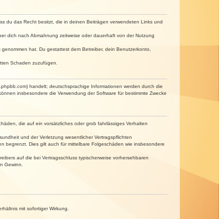
dass du das Recht besitzt, die in deinen Beiträgen verwendeten Links und
iber dich nach Abmahnung zeitweise oder dauerhaft von der Nutzung
tnis genommen hat. Du gestattest dem Betreiber, dein Benutzerkonto,
ritten Schaden zuzufügen.
w.phpbb.com) handelt; deutschsprachige Informationen werden durch die
e können insbesondere die Verwendung der Software für bestimmte Zwecke
häden, die auf ein vorsätzliches oder grob fahrlässiges Verhalten
undheit und der Verletzung wesentlicher Vertragspflichten
n begrenzt. Dies gilt auch für mittelbare Folgeschäden wie insbesondere
eibers auf die bei Vertragsschluss typischerweise vorhersehbaren
en Gewinn.
ältnis mit sofortiger Wirkung.