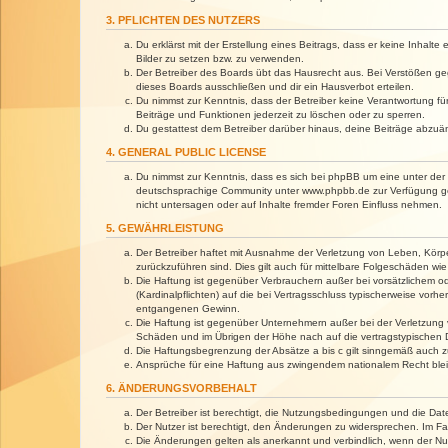
3. PFLICHTEN DES NUTZERS
Du erklärst mit der Erstellung eines Beitrags, dass er keine Inhalt
Bilder zu setzen bzw. zu verwenden.
Der Betreiber des Boards übt das Hausrecht aus. Bei Verstößen g
dieses Boards ausschließen und dir ein Hausverbot erteilen.
Du nimmst zur Kenntnis, dass der Betreiber keine Verantwortung für 
Beiträge und Funktionen jederzeit zu löschen oder zu sperren.
Du gestattest dem Betreiber darüber hinaus, deine Beiträge abzuä
4. GENERAL PUBLIC LICENSE
Du nimmst zur Kenntnis, dass es sich bei phpBB um eine unter der 
deutschsprachige Community unter www.phpbb.de zur Verfügung gest
nicht untersagen oder auf Inhalte fremder Foren Einfluss nehmen.
5. GEWÄHRLEISTUNG
Der Betreiber haftet mit Ausnahme der Verletzung von Leben, Körper
zurückzuführen sind. Dies gilt auch für mittelbare Folgeschäden 
Die Haftung ist gegenüber Verbrauchern außer bei vorsätzlichem o
(Kardinalpflichten) auf die bei Vertragsschluss typischerweise vo
entgangenen Gewinn.
Die Haftung ist gegenüber Unternehmern außer bei der Verletzung 
Schäden und im Übrigen der Höhe nach auf die vertragstypischen 
Die Haftungsbegrenzung der Absätze a bis c gilt sinngemäß auch zu
Ansprüche für eine Haftung aus zwingendem nationalem Recht blei
6. ÄNDERUNGSVORBEHALT
Der Betreiber ist berechtigt, die Nutzungsbedingungen und die Dat
Der Nutzer ist berechtigt, den Änderungen zu widersprechen. Im Fa
Die Änderungen gelten als anerkannt und verbindlich, wenn der N