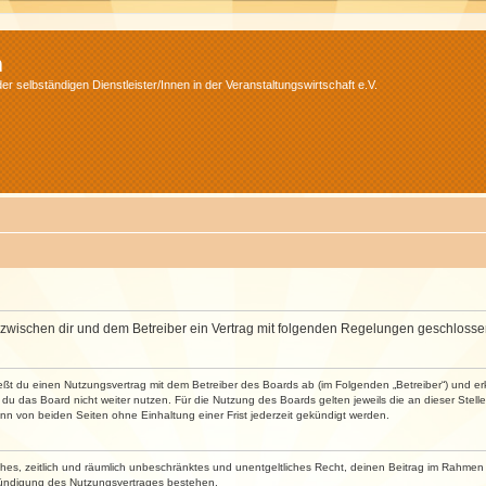
m
r selbständigen Dienstleister/Innen in der Veranstaltungswirtschaft e.V.
wird zwischen dir und dem Betreiber ein Vertrag mit folgenden Regelungen geschlosse
ließt du einen Nutzungsvertrag mit dem Betreiber des Boards ab (im Folgenden „Betreiber“) und 
du das Board nicht weiter nutzen. Für die Nutzung des Boards gelten jeweils die an dieser Stell
n von beiden Seiten ohne Einhaltung einer Frist jederzeit gekündigt werden.
faches, zeitlich und räumlich unbeschränktes und unentgeltliches Recht, deinen Beitrag im Rahme
Kündigung des Nutzungsvertrages bestehen.