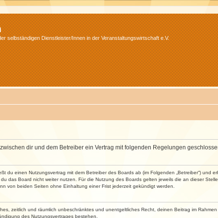
m
r selbständigen Dienstleister/Innen in der Veranstaltungswirtschaft e.V.
wird zwischen dir und dem Betreiber ein Vertrag mit folgenden Regelungen geschlosse
ließt du einen Nutzungsvertrag mit dem Betreiber des Boards ab (im Folgenden „Betreiber“) und 
du das Board nicht weiter nutzen. Für die Nutzung des Boards gelten jeweils die an dieser Stell
n von beiden Seiten ohne Einhaltung einer Frist jederzeit gekündigt werden.
faches, zeitlich und räumlich unbeschränktes und unentgeltliches Recht, deinen Beitrag im Rahme
Kündigung des Nutzungsvertrages bestehen.