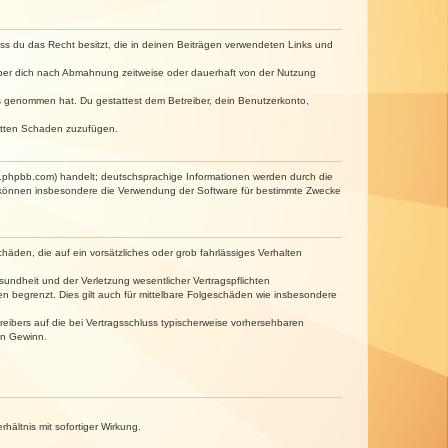
dass du das Recht besitzt, die in deinen Beiträgen verwendeten Links und
iber dich nach Abmahnung zeitweise oder dauerhaft von der Nutzung
tnis genommen hat. Du gestattest dem Betreiber, dein Benutzerkonto,
ritten Schaden zuzufügen.
w.phpbb.com) handelt; deutschsprachige Informationen werden durch die
e können insbesondere die Verwendung der Software für bestimmte Zwecke
häden, die auf ein vorsätzliches oder grob fahrlässiges Verhalten
undheit und der Verletzung wesentlicher Vertragspflichten
n begrenzt. Dies gilt auch für mittelbare Folgeschäden wie insbesondere
eibers auf die bei Vertragsschluss typischerweise vorhersehbaren
en Gewinn.
ältnis mit sofortiger Wirkung.