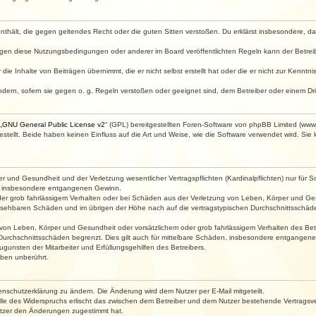
e enthält, die gegen geltendes Recht oder die guten Sitten verstoßen. Du erklärst insbesondere, 
egen diese Nutzungsbedingungen oder anderer im Board veröffentlichten Regeln kann der Betre
die Inhalte von Beiträgen übernimmt, die er nicht selbst erstellt hat oder die er nicht zur Kenn
ndern, sofern sie gegen o. g. Regeln verstoßen oder geeignet sind, dem Betreiber oder einem D
„
GNU General Public License v2
“ (GPL) bereitgestellten Foren-Software von phpBB Limited (ww
ellt. Beide haben keinen Einfluss auf die Art und Weise, wie die Software verwendet wird. Si
 und Gesundheit und der Verletzung wesentlicher Vertragspflichten (Kardinalpflichten) nur für Sc
wie insbesondere entgangenen Gewinn.
der grob fahrlässigem Verhalten oder bei Schäden aus der Verletzung von Leben, Körper und Ges
rhersehbaren Schäden und im übrigen der Höhe nach auf die vertragstypischen Durchschnittsschäde
von Leben, Körper und Gesundheit oder vorsätzlichem oder grob fahrlässigem Verhalten des Betr
Durchschnittsschäden begrenzt. Dies gilt auch für mittelbare Schäden, insbesondere entgangen
gunsten der Mitarbeiter und Erfüllungsgehilfen des Betreibers.
ben unberührt.
enschutzerklärung zu ändern. Die Änderung wird dem Nutzer per E-Mail mitgeteilt.
lle des Widerspruchs erlischt das zwischen dem Betreiber und dem Nutzer bestehende Vertragsverh
utzer den Änderungen zugestimmt hat.