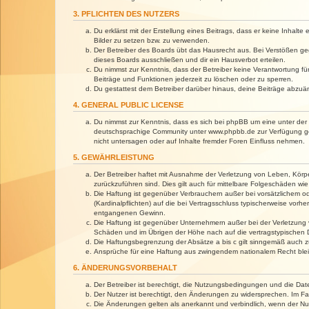
3. PFLICHTEN DES NUTZERS
Du erklärst mit der Erstellung eines Beitrags, dass er keine Inhalt
Bilder zu setzen bzw. zu verwenden.
Der Betreiber des Boards übt das Hausrecht aus. Bei Verstößen g
dieses Boards ausschließen und dir ein Hausverbot erteilen.
Du nimmst zur Kenntnis, dass der Betreiber keine Verantwortung für 
Beiträge und Funktionen jederzeit zu löschen oder zu sperren.
Du gestattest dem Betreiber darüber hinaus, deine Beiträge abzuä
4. GENERAL PUBLIC LICENSE
Du nimmst zur Kenntnis, dass es sich bei phpBB um eine unter der 
deutschsprachige Community unter www.phpbb.de zur Verfügung gest
nicht untersagen oder auf Inhalte fremder Foren Einfluss nehmen.
5. GEWÄHRLEISTUNG
Der Betreiber haftet mit Ausnahme der Verletzung von Leben, Körper
zurückzuführen sind. Dies gilt auch für mittelbare Folgeschäden 
Die Haftung ist gegenüber Verbrauchern außer bei vorsätzlichem o
(Kardinalpflichten) auf die bei Vertragsschluss typischerweise vo
entgangenen Gewinn.
Die Haftung ist gegenüber Unternehmern außer bei der Verletzung 
Schäden und im Übrigen der Höhe nach auf die vertragstypischen 
Die Haftungsbegrenzung der Absätze a bis c gilt sinngemäß auch zu
Ansprüche für eine Haftung aus zwingendem nationalem Recht blei
6. ÄNDERUNGSVORBEHALT
Der Betreiber ist berechtigt, die Nutzungsbedingungen und die Dat
Der Nutzer ist berechtigt, den Änderungen zu widersprechen. Im Fa
Die Änderungen gelten als anerkannt und verbindlich, wenn der N