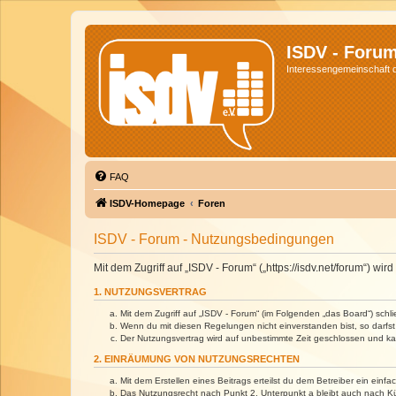
ISDV - Foru
Interessengemeinschaft de
FAQ
ISDV-Homepage
Foren
ISDV - Forum - Nutzungsbedingungen
Mit dem Zugriff auf „ISDV - Forum“ („https://isdv.net/forum“) 
1. NUTZUNGSVERTRAG
Mit dem Zugriff auf „ISDV - Forum“ (im Folgenden „das Board“) sch
Wenn du mit diesen Regelungen nicht einverstanden bist, so darfst 
Der Nutzungsvertrag wird auf unbestimmte Zeit geschlossen und kan
2. EINRÄUMUNG VON NUTZUNGSRECHTEN
Mit dem Erstellen eines Beitrags erteilst du dem Betreiber ein ein
Das Nutzungsrecht nach Punkt 2, Unterpunkt a bleibt auch nach 