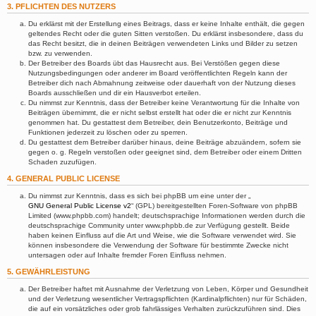
3. PFLICHTEN DES NUTZERS
Du erklärst mit der Erstellung eines Beitrags, dass er keine Inhalte enthält, die gegen
geltendes Recht oder die guten Sitten verstoßen. Du erklärst insbesondere, dass du
das Recht besitzt, die in deinen Beiträgen verwendeten Links und Bilder zu setzen
bzw. zu verwenden.
Der Betreiber des Boards übt das Hausrecht aus. Bei Verstößen gegen diese
Nutzungsbedingungen oder anderer im Board veröffentlichten Regeln kann der
Betreiber dich nach Abmahnung zeitweise oder dauerhaft von der Nutzung dieses
Boards ausschließen und dir ein Hausverbot erteilen.
Du nimmst zur Kenntnis, dass der Betreiber keine Verantwortung für die Inhalte von
Beiträgen übernimmt, die er nicht selbst erstellt hat oder die er nicht zur Kenntnis
genommen hat. Du gestattest dem Betreiber, dein Benutzerkonto, Beiträge und
Funktionen jederzeit zu löschen oder zu sperren.
Du gestattest dem Betreiber darüber hinaus, deine Beiträge abzuändern, sofern sie
gegen o. g. Regeln verstoßen oder geeignet sind, dem Betreiber oder einem Dritten
Schaden zuzufügen.
4. GENERAL PUBLIC LICENSE
Du nimmst zur Kenntnis, dass es sich bei phpBB um eine unter der „
GNU General Public License v2
“ (GPL) bereitgestellten Foren-Software von phpBB
Limited (www.phpbb.com) handelt; deutschsprachige Informationen werden durch die
deutschsprachige Community unter www.phpbb.de zur Verfügung gestellt. Beide
haben keinen Einfluss auf die Art und Weise, wie die Software verwendet wird. Sie
können insbesondere die Verwendung der Software für bestimmte Zwecke nicht
untersagen oder auf Inhalte fremder Foren Einfluss nehmen.
5. GEWÄHRLEISTUNG
Der Betreiber haftet mit Ausnahme der Verletzung von Leben, Körper und Gesundheit
und der Verletzung wesentlicher Vertragspflichten (Kardinalpflichten) nur für Schäden,
die auf ein vorsätzliches oder grob fahrlässiges Verhalten zurückzuführen sind. Dies