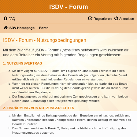
ISDV - Forum
FAQ
Registrieren
Anmelden
ISDV-Homepage
Foren
ISDV - Forum - Nutzungsbedingungen
Mit dem Zugriff auf „ISDV - Forum“ („https://isdv.net/forum“) wird zwischen dir
und dem Betreiber ein Vertrag mit folgenden Regelungen geschlossen:
1. NUTZUNGSVERTRAG
Mit dem Zugriff auf „ISDV - Forum“ (im Folgenden „das Board“) schließt du einen
Nutzungsvertrag mit dem Betreiber des Boards ab (im Folgenden „Betreiber“) und
erklärst dich mit den nachfolgenden Regelungen einverstanden.
Wenn du mit diesen Regelungen nicht einverstanden bist, so darfst du das Board
nicht weiter nutzen. Für die Nutzung des Boards gelten jeweils die an dieser Stelle
veröffentlichten Regelungen.
Der Nutzungsvertrag wird auf unbestimmte Zeit geschlossen und kann von beiden
Seiten ohne Einhaltung einer Frist jederzeit gekündigt werden.
2. EINRÄUMUNG VON NUTZUNGSRECHTEN
Mit dem Erstellen eines Beitrags erteilst du dem Betreiber ein einfaches, zeitlich und
räumlich unbeschränktes und unentgeltliches Recht, deinen Beitrag im Rahmen des
Boards zu nutzen.
Das Nutzungsrecht nach Punkt 2, Unterpunkt a bleibt auch nach Kündigung des
Nutzungsvertrages bestehen.