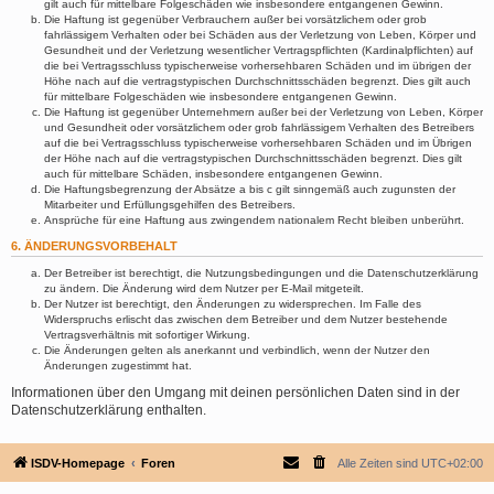
gilt auch für mittelbare Folgeschäden wie insbesondere entgangenen Gewinn.
Die Haftung ist gegenüber Verbrauchern außer bei vorsätzlichem oder grob
fahrlässigem Verhalten oder bei Schäden aus der Verletzung von Leben, Körper und
Gesundheit und der Verletzung wesentlicher Vertragspflichten (Kardinalpflichten) auf
die bei Vertragsschluss typischerweise vorhersehbaren Schäden und im übrigen der
Höhe nach auf die vertragstypischen Durchschnittsschäden begrenzt. Dies gilt auch
für mittelbare Folgeschäden wie insbesondere entgangenen Gewinn.
Die Haftung ist gegenüber Unternehmern außer bei der Verletzung von Leben, Körper
und Gesundheit oder vorsätzlichem oder grob fahrlässigem Verhalten des Betreibers
auf die bei Vertragsschluss typischerweise vorhersehbaren Schäden und im Übrigen
der Höhe nach auf die vertragstypischen Durchschnittsschäden begrenzt. Dies gilt
auch für mittelbare Schäden, insbesondere entgangenen Gewinn.
Die Haftungsbegrenzung der Absätze a bis c gilt sinngemäß auch zugunsten der
Mitarbeiter und Erfüllungsgehilfen des Betreibers.
Ansprüche für eine Haftung aus zwingendem nationalem Recht bleiben unberührt.
6. ÄNDERUNGSVORBEHALT
Der Betreiber ist berechtigt, die Nutzungsbedingungen und die Datenschutzerklärung
zu ändern. Die Änderung wird dem Nutzer per E-Mail mitgeteilt.
Der Nutzer ist berechtigt, den Änderungen zu widersprechen. Im Falle des
Widerspruchs erlischt das zwischen dem Betreiber und dem Nutzer bestehende
Vertragsverhältnis mit sofortiger Wirkung.
Die Änderungen gelten als anerkannt und verbindlich, wenn der Nutzer den
Änderungen zugestimmt hat.
Informationen über den Umgang mit deinen persönlichen Daten sind in der
Datenschutzerklärung enthalten.
ISDV-Homepage
Foren
Alle Zeiten sind
UTC+02:00