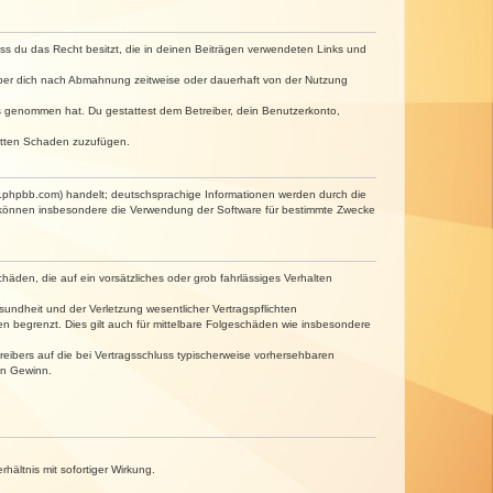
dass du das Recht besitzt, die in deinen Beiträgen verwendeten Links und
iber dich nach Abmahnung zeitweise oder dauerhaft von der Nutzung
tnis genommen hat. Du gestattest dem Betreiber, dein Benutzerkonto,
ritten Schaden zuzufügen.
w.phpbb.com) handelt; deutschsprachige Informationen werden durch die
e können insbesondere die Verwendung der Software für bestimmte Zwecke
häden, die auf ein vorsätzliches oder grob fahrlässiges Verhalten
undheit und der Verletzung wesentlicher Vertragspflichten
n begrenzt. Dies gilt auch für mittelbare Folgeschäden wie insbesondere
eibers auf die bei Vertragsschluss typischerweise vorhersehbaren
en Gewinn.
ältnis mit sofortiger Wirkung.