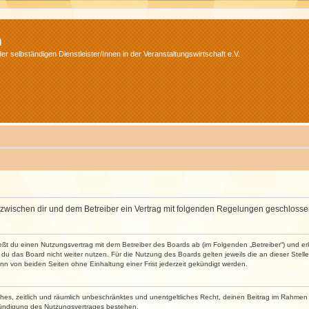
m
r selbständigen Dienstleister/Innen in der Veranstaltungswirtschaft e.V.
wird zwischen dir und dem Betreiber ein Vertrag mit folgenden Regelungen geschlosse
ließt du einen Nutzungsvertrag mit dem Betreiber des Boards ab (im Folgenden „Betreiber“) und 
du das Board nicht weiter nutzen. Für die Nutzung des Boards gelten jeweils die an dieser Stell
n von beiden Seiten ohne Einhaltung einer Frist jederzeit gekündigt werden.
faches, zeitlich und räumlich unbeschränktes und unentgeltliches Recht, deinen Beitrag im Rahme
Kündigung des Nutzungsvertrages bestehen.