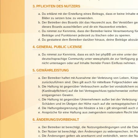
3. PFLICHTEN DES NUTZERS
Du erklärst mit der Erstellung eines Beitrags, dass er keine Inhalt
Bilder zu setzen bzw. zu verwenden.
Der Betreiber des Boards übt das Hausrecht aus. Bei Verstößen g
dieses Boards ausschließen und dir ein Hausverbot erteilen.
Du nimmst zur Kenntnis, dass der Betreiber keine Verantwortung für 
Beiträge und Funktionen jederzeit zu löschen oder zu sperren.
Du gestattest dem Betreiber darüber hinaus, deine Beiträge abzuä
4. GENERAL PUBLIC LICENSE
Du nimmst zur Kenntnis, dass es sich bei phpBB um eine unter der 
deutschsprachige Community unter www.phpbb.de zur Verfügung gest
nicht untersagen oder auf Inhalte fremder Foren Einfluss nehmen.
5. GEWÄHRLEISTUNG
Der Betreiber haftet mit Ausnahme der Verletzung von Leben, Körper
zurückzuführen sind. Dies gilt auch für mittelbare Folgeschäden 
Die Haftung ist gegenüber Verbrauchern außer bei vorsätzlichem o
(Kardinalpflichten) auf die bei Vertragsschluss typischerweise vo
entgangenen Gewinn.
Die Haftung ist gegenüber Unternehmern außer bei der Verletzung 
Schäden und im Übrigen der Höhe nach auf die vertragstypischen 
Die Haftungsbegrenzung der Absätze a bis c gilt sinngemäß auch zu
Ansprüche für eine Haftung aus zwingendem nationalem Recht blei
6. ÄNDERUNGSVORBEHALT
Der Betreiber ist berechtigt, die Nutzungsbedingungen und die Dat
Der Nutzer ist berechtigt, den Änderungen zu widersprechen. Im Fa
Die Änderungen gelten als anerkannt und verbindlich, wenn der N