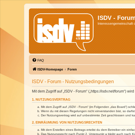
ISDV - Foru
Interessengemeinschaft de
FAQ
ISDV-Homepage
Foren
ISDV - Forum - Nutzungsbedingungen
Mit dem Zugriff auf „ISDV - Forum“ („https://isdv.net/forum“) 
1. NUTZUNGSVERTRAG
Mit dem Zugriff auf „ISDV - Forum“ (im Folgenden „das Board“) sch
Wenn du mit diesen Regelungen nicht einverstanden bist, so darfst 
Der Nutzungsvertrag wird auf unbestimmte Zeit geschlossen und kan
2. EINRÄUMUNG VON NUTZUNGSRECHTEN
Mit dem Erstellen eines Beitrags erteilst du dem Betreiber ein ein
Das Nutzungsrecht nach Punkt 2, Unterpunkt a bleibt auch nach 