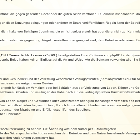
e enthält, die gegen geltendes Recht oder die guten Sitten verstoßen. Du erklärst insbesondere, 
egen diese Nutzungsbedingungen oder anderer im Board veröffentlichten Regeln kann der Betre
die Inhalte von Beiträgen übernimmt, die er nicht selbst erstellt hat oder die er nicht zur Kenn
ndern, sofern sie gegen o. g. Regeln verstoßen oder geeignet sind, dem Betreiber oder einem D
„
GNU General Public License v2
“ (GPL) bereitgestellten Foren-Software von phpBB Limited (ww
ellt. Beide haben keinen Einfluss auf die Art und Weise, wie die Software verwendet wird. Si
 und Gesundheit und der Verletzung wesentlicher Vertragspflichten (Kardinalpflichten) nur für Sc
wie insbesondere entgangenen Gewinn.
der grob fahrlässigem Verhalten oder bei Schäden aus der Verletzung von Leben, Körper und Ges
rhersehbaren Schäden und im übrigen der Höhe nach auf die vertragstypischen Durchschnittsschäde
von Leben, Körper und Gesundheit oder vorsätzlichem oder grob fahrlässigem Verhalten des Betr
Durchschnittsschäden begrenzt. Dies gilt auch für mittelbare Schäden, insbesondere entgangen
gunsten der Mitarbeiter und Erfüllungsgehilfen des Betreibers.
ben unberührt.
enschutzerklärung zu ändern. Die Änderung wird dem Nutzer per E-Mail mitgeteilt.
lle des Widerspruchs erlischt das zwischen dem Betreiber und dem Nutzer bestehende Vertragsverh
utzer den Änderungen zugestimmt hat.