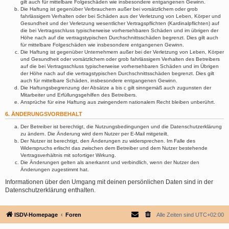
gilt auch für mittelbare Folgeschäden wie insbesondere entgangenen Gewinn.
Die Haftung ist gegenüber Verbrauchern außer bei vorsätzlichem oder grob
fahrlässigem Verhalten oder bei Schäden aus der Verletzung von Leben, Körper und
Gesundheit und der Verletzung wesentlicher Vertragspflichten (Kardinalpflichten) auf
die bei Vertragsschluss typischerweise vorhersehbaren Schäden und im übrigen der
Höhe nach auf die vertragstypischen Durchschnittsschäden begrenzt. Dies gilt auch
für mittelbare Folgeschäden wie insbesondere entgangenen Gewinn.
Die Haftung ist gegenüber Unternehmern außer bei der Verletzung von Leben, Körper
und Gesundheit oder vorsätzlichem oder grob fahrlässigem Verhalten des Betreibers
auf die bei Vertragsschluss typischerweise vorhersehbaren Schäden und im Übrigen
der Höhe nach auf die vertragstypischen Durchschnittsschäden begrenzt. Dies gilt
auch für mittelbare Schäden, insbesondere entgangenen Gewinn.
Die Haftungsbegrenzung der Absätze a bis c gilt sinngemäß auch zugunsten der
Mitarbeiter und Erfüllungsgehilfen des Betreibers.
Ansprüche für eine Haftung aus zwingendem nationalem Recht bleiben unberührt.
6. ÄNDERUNGSVORBEHALT
Der Betreiber ist berechtigt, die Nutzungsbedingungen und die Datenschutzerklärung
zu ändern. Die Änderung wird dem Nutzer per E-Mail mitgeteilt.
Der Nutzer ist berechtigt, den Änderungen zu widersprechen. Im Falle des
Widerspruchs erlischt das zwischen dem Betreiber und dem Nutzer bestehende
Vertragsverhältnis mit sofortiger Wirkung.
Die Änderungen gelten als anerkannt und verbindlich, wenn der Nutzer den
Änderungen zugestimmt hat.
Informationen über den Umgang mit deinen persönlichen Daten sind in der
Datenschutzerklärung enthalten.
ISDV-Homepage
Foren
Alle Zeiten sind
UTC+02:00