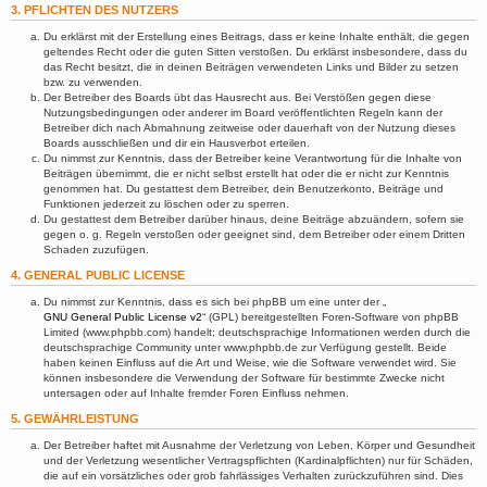
3. PFLICHTEN DES NUTZERS
Du erklärst mit der Erstellung eines Beitrags, dass er keine Inhalte enthält, die gegen
geltendes Recht oder die guten Sitten verstoßen. Du erklärst insbesondere, dass du
das Recht besitzt, die in deinen Beiträgen verwendeten Links und Bilder zu setzen
bzw. zu verwenden.
Der Betreiber des Boards übt das Hausrecht aus. Bei Verstößen gegen diese
Nutzungsbedingungen oder anderer im Board veröffentlichten Regeln kann der
Betreiber dich nach Abmahnung zeitweise oder dauerhaft von der Nutzung dieses
Boards ausschließen und dir ein Hausverbot erteilen.
Du nimmst zur Kenntnis, dass der Betreiber keine Verantwortung für die Inhalte von
Beiträgen übernimmt, die er nicht selbst erstellt hat oder die er nicht zur Kenntnis
genommen hat. Du gestattest dem Betreiber, dein Benutzerkonto, Beiträge und
Funktionen jederzeit zu löschen oder zu sperren.
Du gestattest dem Betreiber darüber hinaus, deine Beiträge abzuändern, sofern sie
gegen o. g. Regeln verstoßen oder geeignet sind, dem Betreiber oder einem Dritten
Schaden zuzufügen.
4. GENERAL PUBLIC LICENSE
Du nimmst zur Kenntnis, dass es sich bei phpBB um eine unter der „
GNU General Public License v2
“ (GPL) bereitgestellten Foren-Software von phpBB
Limited (www.phpbb.com) handelt; deutschsprachige Informationen werden durch die
deutschsprachige Community unter www.phpbb.de zur Verfügung gestellt. Beide
haben keinen Einfluss auf die Art und Weise, wie die Software verwendet wird. Sie
können insbesondere die Verwendung der Software für bestimmte Zwecke nicht
untersagen oder auf Inhalte fremder Foren Einfluss nehmen.
5. GEWÄHRLEISTUNG
Der Betreiber haftet mit Ausnahme der Verletzung von Leben, Körper und Gesundheit
und der Verletzung wesentlicher Vertragspflichten (Kardinalpflichten) nur für Schäden,
die auf ein vorsätzliches oder grob fahrlässiges Verhalten zurückzuführen sind. Dies