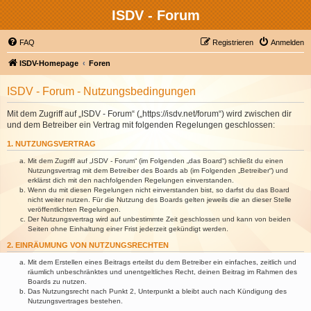
ISDV - Forum
FAQ
Registrieren
Anmelden
ISDV-Homepage
Foren
ISDV - Forum - Nutzungsbedingungen
Mit dem Zugriff auf „ISDV - Forum“ („https://isdv.net/forum“) wird zwischen dir
und dem Betreiber ein Vertrag mit folgenden Regelungen geschlossen:
1. NUTZUNGSVERTRAG
Mit dem Zugriff auf „ISDV - Forum“ (im Folgenden „das Board“) schließt du einen
Nutzungsvertrag mit dem Betreiber des Boards ab (im Folgenden „Betreiber“) und
erklärst dich mit den nachfolgenden Regelungen einverstanden.
Wenn du mit diesen Regelungen nicht einverstanden bist, so darfst du das Board
nicht weiter nutzen. Für die Nutzung des Boards gelten jeweils die an dieser Stelle
veröffentlichten Regelungen.
Der Nutzungsvertrag wird auf unbestimmte Zeit geschlossen und kann von beiden
Seiten ohne Einhaltung einer Frist jederzeit gekündigt werden.
2. EINRÄUMUNG VON NUTZUNGSRECHTEN
Mit dem Erstellen eines Beitrags erteilst du dem Betreiber ein einfaches, zeitlich und
räumlich unbeschränktes und unentgeltliches Recht, deinen Beitrag im Rahmen des
Boards zu nutzen.
Das Nutzungsrecht nach Punkt 2, Unterpunkt a bleibt auch nach Kündigung des
Nutzungsvertrages bestehen.