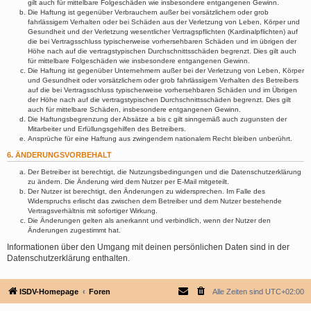
gilt auch für mittelbare Folgeschäden wie insbesondere entgangenen Gewinn.
Die Haftung ist gegenüber Verbrauchern außer bei vorsätzlichem oder grob
fahrlässigem Verhalten oder bei Schäden aus der Verletzung von Leben, Körper und
Gesundheit und der Verletzung wesentlicher Vertragspflichten (Kardinalpflichten) auf
die bei Vertragsschluss typischerweise vorhersehbaren Schäden und im übrigen der
Höhe nach auf die vertragstypischen Durchschnittsschäden begrenzt. Dies gilt auch
für mittelbare Folgeschäden wie insbesondere entgangenen Gewinn.
Die Haftung ist gegenüber Unternehmern außer bei der Verletzung von Leben, Körper
und Gesundheit oder vorsätzlichem oder grob fahrlässigem Verhalten des Betreibers
auf die bei Vertragsschluss typischerweise vorhersehbaren Schäden und im Übrigen
der Höhe nach auf die vertragstypischen Durchschnittsschäden begrenzt. Dies gilt
auch für mittelbare Schäden, insbesondere entgangenen Gewinn.
Die Haftungsbegrenzung der Absätze a bis c gilt sinngemäß auch zugunsten der
Mitarbeiter und Erfüllungsgehilfen des Betreibers.
Ansprüche für eine Haftung aus zwingendem nationalem Recht bleiben unberührt.
6. ÄNDERUNGSVORBEHALT
Der Betreiber ist berechtigt, die Nutzungsbedingungen und die Datenschutzerklärung
zu ändern. Die Änderung wird dem Nutzer per E-Mail mitgeteilt.
Der Nutzer ist berechtigt, den Änderungen zu widersprechen. Im Falle des
Widerspruchs erlischt das zwischen dem Betreiber und dem Nutzer bestehende
Vertragsverhältnis mit sofortiger Wirkung.
Die Änderungen gelten als anerkannt und verbindlich, wenn der Nutzer den
Änderungen zugestimmt hat.
Informationen über den Umgang mit deinen persönlichen Daten sind in der
Datenschutzerklärung enthalten.
ISDV-Homepage
Foren
Alle Zeiten sind
UTC+02:00