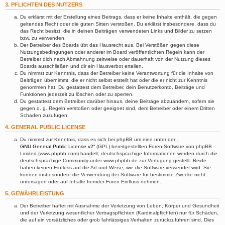
3. PFLICHTEN DES NUTZERS
Du erklärst mit der Erstellung eines Beitrags, dass er keine Inhalte enthält, die gegen
geltendes Recht oder die guten Sitten verstoßen. Du erklärst insbesondere, dass du
das Recht besitzt, die in deinen Beiträgen verwendeten Links und Bilder zu setzen
bzw. zu verwenden.
Der Betreiber des Boards übt das Hausrecht aus. Bei Verstößen gegen diese
Nutzungsbedingungen oder anderer im Board veröffentlichten Regeln kann der
Betreiber dich nach Abmahnung zeitweise oder dauerhaft von der Nutzung dieses
Boards ausschließen und dir ein Hausverbot erteilen.
Du nimmst zur Kenntnis, dass der Betreiber keine Verantwortung für die Inhalte von
Beiträgen übernimmt, die er nicht selbst erstellt hat oder die er nicht zur Kenntnis
genommen hat. Du gestattest dem Betreiber, dein Benutzerkonto, Beiträge und
Funktionen jederzeit zu löschen oder zu sperren.
Du gestattest dem Betreiber darüber hinaus, deine Beiträge abzuändern, sofern sie
gegen o. g. Regeln verstoßen oder geeignet sind, dem Betreiber oder einem Dritten
Schaden zuzufügen.
4. GENERAL PUBLIC LICENSE
Du nimmst zur Kenntnis, dass es sich bei phpBB um eine unter der „
GNU General Public License v2
“ (GPL) bereitgestellten Foren-Software von phpBB
Limited (www.phpbb.com) handelt; deutschsprachige Informationen werden durch die
deutschsprachige Community unter www.phpbb.de zur Verfügung gestellt. Beide
haben keinen Einfluss auf die Art und Weise, wie die Software verwendet wird. Sie
können insbesondere die Verwendung der Software für bestimmte Zwecke nicht
untersagen oder auf Inhalte fremder Foren Einfluss nehmen.
5. GEWÄHRLEISTUNG
Der Betreiber haftet mit Ausnahme der Verletzung von Leben, Körper und Gesundheit
und der Verletzung wesentlicher Vertragspflichten (Kardinalpflichten) nur für Schäden,
die auf ein vorsätzliches oder grob fahrlässiges Verhalten zurückzuführen sind. Dies