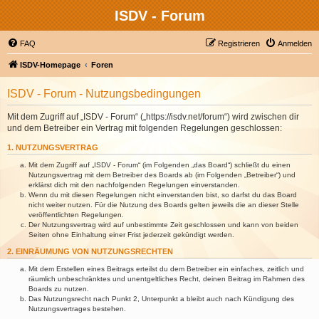
ISDV - Forum
FAQ
Registrieren
Anmelden
ISDV-Homepage
Foren
ISDV - Forum - Nutzungsbedingungen
Mit dem Zugriff auf „ISDV - Forum“ („https://isdv.net/forum“) wird zwischen dir
und dem Betreiber ein Vertrag mit folgenden Regelungen geschlossen:
1. NUTZUNGSVERTRAG
Mit dem Zugriff auf „ISDV - Forum“ (im Folgenden „das Board“) schließt du einen
Nutzungsvertrag mit dem Betreiber des Boards ab (im Folgenden „Betreiber“) und
erklärst dich mit den nachfolgenden Regelungen einverstanden.
Wenn du mit diesen Regelungen nicht einverstanden bist, so darfst du das Board
nicht weiter nutzen. Für die Nutzung des Boards gelten jeweils die an dieser Stelle
veröffentlichten Regelungen.
Der Nutzungsvertrag wird auf unbestimmte Zeit geschlossen und kann von beiden
Seiten ohne Einhaltung einer Frist jederzeit gekündigt werden.
2. EINRÄUMUNG VON NUTZUNGSRECHTEN
Mit dem Erstellen eines Beitrags erteilst du dem Betreiber ein einfaches, zeitlich und
räumlich unbeschränktes und unentgeltliches Recht, deinen Beitrag im Rahmen des
Boards zu nutzen.
Das Nutzungsrecht nach Punkt 2, Unterpunkt a bleibt auch nach Kündigung des
Nutzungsvertrages bestehen.