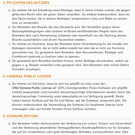
3. PFLICHTEN DES NUTZERS
Du erklärst mit der Erstellung eines Beitrags, dass er keine Inhalte enthält, die gegen
geltendes Recht oder die guten Sitten verstoßen. Du erklärst insbesondere, dass du
das Recht besitzt, die in deinen Beiträgen verwendeten Links und Bilder zu setzen
bzw. zu verwenden.
Der Betreiber des Boards übt das Hausrecht aus. Bei Verstößen gegen diese
Nutzungsbedingungen oder anderer im Board veröffentlichten Regeln kann der
Betreiber dich nach Abmahnung zeitweise oder dauerhaft von der Nutzung dieses
Boards ausschließen und dir ein Hausverbot erteilen.
Du nimmst zur Kenntnis, dass der Betreiber keine Verantwortung für die Inhalte von
Beiträgen übernimmt, die er nicht selbst erstellt hat oder die er nicht zur Kenntnis
genommen hat. Du gestattest dem Betreiber, dein Benutzerkonto, Beiträge und
Funktionen jederzeit zu löschen oder zu sperren.
Du gestattest dem Betreiber darüber hinaus, deine Beiträge abzuändern, sofern sie
gegen o. g. Regeln verstoßen oder geeignet sind, dem Betreiber oder einem Dritten
Schaden zuzufügen.
4. GENERAL PUBLIC LICENSE
Du nimmst zur Kenntnis, dass es sich bei phpBB um eine unter der „
GNU General Public License v2
“ (GPL) bereitgestellten Foren-Software von phpBB
Limited (www.phpbb.com) handelt; deutschsprachige Informationen werden durch die
deutschsprachige Community unter www.phpbb.de zur Verfügung gestellt. Beide
haben keinen Einfluss auf die Art und Weise, wie die Software verwendet wird. Sie
können insbesondere die Verwendung der Software für bestimmte Zwecke nicht
untersagen oder auf Inhalte fremder Foren Einfluss nehmen.
5. GEWÄHRLEISTUNG
Der Betreiber haftet mit Ausnahme der Verletzung von Leben, Körper und Gesundheit
und der Verletzung wesentlicher Vertragspflichten (Kardinalpflichten) nur für Schäden,
die auf ein vorsätzliches oder grob fahrlässiges Verhalten zurückzuführen sind. Dies