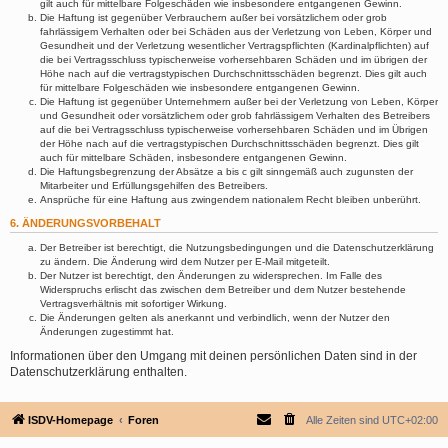
gilt auch für mittelbare Folgeschäden wie insbesondere entgangenen Gewinn.
Die Haftung ist gegenüber Verbrauchern außer bei vorsätzlichem oder grob
fahrlässigem Verhalten oder bei Schäden aus der Verletzung von Leben, Körper und
Gesundheit und der Verletzung wesentlicher Vertragspflichten (Kardinalpflichten) auf
die bei Vertragsschluss typischerweise vorhersehbaren Schäden und im übrigen der
Höhe nach auf die vertragstypischen Durchschnittsschäden begrenzt. Dies gilt auch
für mittelbare Folgeschäden wie insbesondere entgangenen Gewinn.
Die Haftung ist gegenüber Unternehmern außer bei der Verletzung von Leben, Körper
und Gesundheit oder vorsätzlichem oder grob fahrlässigem Verhalten des Betreibers
auf die bei Vertragsschluss typischerweise vorhersehbaren Schäden und im Übrigen
der Höhe nach auf die vertragstypischen Durchschnittsschäden begrenzt. Dies gilt
auch für mittelbare Schäden, insbesondere entgangenen Gewinn.
Die Haftungsbegrenzung der Absätze a bis c gilt sinngemäß auch zugunsten der
Mitarbeiter und Erfüllungsgehilfen des Betreibers.
Ansprüche für eine Haftung aus zwingendem nationalem Recht bleiben unberührt.
6. ÄNDERUNGSVORBEHALT
Der Betreiber ist berechtigt, die Nutzungsbedingungen und die Datenschutzerklärung
zu ändern. Die Änderung wird dem Nutzer per E-Mail mitgeteilt.
Der Nutzer ist berechtigt, den Änderungen zu widersprechen. Im Falle des
Widerspruchs erlischt das zwischen dem Betreiber und dem Nutzer bestehende
Vertragsverhältnis mit sofortiger Wirkung.
Die Änderungen gelten als anerkannt und verbindlich, wenn der Nutzer den
Änderungen zugestimmt hat.
Informationen über den Umgang mit deinen persönlichen Daten sind in der
Datenschutzerklärung enthalten.
ISDV-Homepage
Foren
Alle Zeiten sind
UTC+02:00