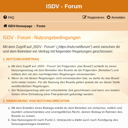
ISDV - Forum
FAQ
Registrieren
Anmelden
ISDV-Homepage
Foren
ISDV - Forum - Nutzungsbedingungen
Mit dem Zugriff auf „ISDV - Forum“ („https://isdv.net/forum“) wird zwischen dir
und dem Betreiber ein Vertrag mit folgenden Regelungen geschlossen:
1. NUTZUNGSVERTRAG
Mit dem Zugriff auf „ISDV - Forum“ (im Folgenden „das Board“) schließt du einen
Nutzungsvertrag mit dem Betreiber des Boards ab (im Folgenden „Betreiber“) und
erklärst dich mit den nachfolgenden Regelungen einverstanden.
Wenn du mit diesen Regelungen nicht einverstanden bist, so darfst du das Board
nicht weiter nutzen. Für die Nutzung des Boards gelten jeweils die an dieser Stelle
veröffentlichten Regelungen.
Der Nutzungsvertrag wird auf unbestimmte Zeit geschlossen und kann von beiden
Seiten ohne Einhaltung einer Frist jederzeit gekündigt werden.
2. EINRÄUMUNG VON NUTZUNGSRECHTEN
Mit dem Erstellen eines Beitrags erteilst du dem Betreiber ein einfaches, zeitlich und
räumlich unbeschränktes und unentgeltliches Recht, deinen Beitrag im Rahmen des
Boards zu nutzen.
Das Nutzungsrecht nach Punkt 2, Unterpunkt a bleibt auch nach Kündigung des
Nutzungsvertrages bestehen.