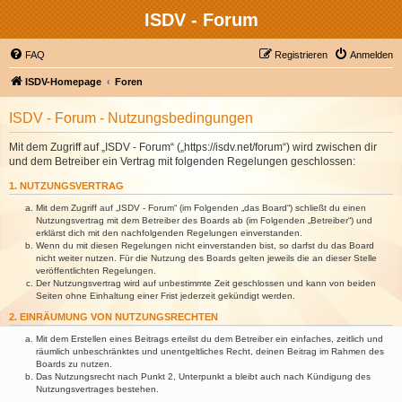
ISDV - Forum
FAQ
Registrieren
Anmelden
ISDV-Homepage
Foren
ISDV - Forum - Nutzungsbedingungen
Mit dem Zugriff auf „ISDV - Forum“ („https://isdv.net/forum“) wird zwischen dir
und dem Betreiber ein Vertrag mit folgenden Regelungen geschlossen:
1. NUTZUNGSVERTRAG
Mit dem Zugriff auf „ISDV - Forum“ (im Folgenden „das Board“) schließt du einen
Nutzungsvertrag mit dem Betreiber des Boards ab (im Folgenden „Betreiber“) und
erklärst dich mit den nachfolgenden Regelungen einverstanden.
Wenn du mit diesen Regelungen nicht einverstanden bist, so darfst du das Board
nicht weiter nutzen. Für die Nutzung des Boards gelten jeweils die an dieser Stelle
veröffentlichten Regelungen.
Der Nutzungsvertrag wird auf unbestimmte Zeit geschlossen und kann von beiden
Seiten ohne Einhaltung einer Frist jederzeit gekündigt werden.
2. EINRÄUMUNG VON NUTZUNGSRECHTEN
Mit dem Erstellen eines Beitrags erteilst du dem Betreiber ein einfaches, zeitlich und
räumlich unbeschränktes und unentgeltliches Recht, deinen Beitrag im Rahmen des
Boards zu nutzen.
Das Nutzungsrecht nach Punkt 2, Unterpunkt a bleibt auch nach Kündigung des
Nutzungsvertrages bestehen.