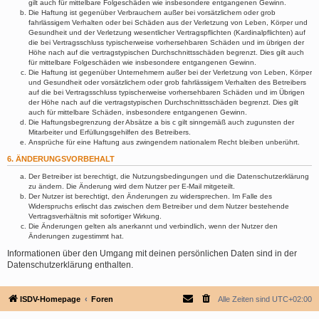
gilt auch für mittelbare Folgeschäden wie insbesondere entgangenen Gewinn.
Die Haftung ist gegenüber Verbrauchern außer bei vorsätzlichem oder grob
fahrlässigem Verhalten oder bei Schäden aus der Verletzung von Leben, Körper und
Gesundheit und der Verletzung wesentlicher Vertragspflichten (Kardinalpflichten) auf
die bei Vertragsschluss typischerweise vorhersehbaren Schäden und im übrigen der
Höhe nach auf die vertragstypischen Durchschnittsschäden begrenzt. Dies gilt auch
für mittelbare Folgeschäden wie insbesondere entgangenen Gewinn.
Die Haftung ist gegenüber Unternehmern außer bei der Verletzung von Leben, Körper
und Gesundheit oder vorsätzlichem oder grob fahrlässigem Verhalten des Betreibers
auf die bei Vertragsschluss typischerweise vorhersehbaren Schäden und im Übrigen
der Höhe nach auf die vertragstypischen Durchschnittsschäden begrenzt. Dies gilt
auch für mittelbare Schäden, insbesondere entgangenen Gewinn.
Die Haftungsbegrenzung der Absätze a bis c gilt sinngemäß auch zugunsten der
Mitarbeiter und Erfüllungsgehilfen des Betreibers.
Ansprüche für eine Haftung aus zwingendem nationalem Recht bleiben unberührt.
6. ÄNDERUNGSVORBEHALT
Der Betreiber ist berechtigt, die Nutzungsbedingungen und die Datenschutzerklärung
zu ändern. Die Änderung wird dem Nutzer per E-Mail mitgeteilt.
Der Nutzer ist berechtigt, den Änderungen zu widersprechen. Im Falle des
Widerspruchs erlischt das zwischen dem Betreiber und dem Nutzer bestehende
Vertragsverhältnis mit sofortiger Wirkung.
Die Änderungen gelten als anerkannt und verbindlich, wenn der Nutzer den
Änderungen zugestimmt hat.
Informationen über den Umgang mit deinen persönlichen Daten sind in der
Datenschutzerklärung enthalten.
ISDV-Homepage
Foren
Alle Zeiten sind
UTC+02:00