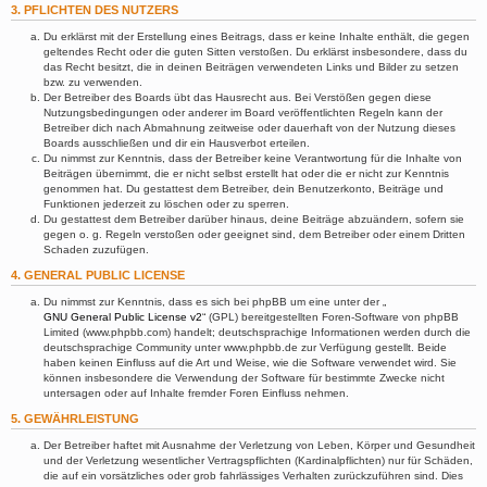
3. PFLICHTEN DES NUTZERS
Du erklärst mit der Erstellung eines Beitrags, dass er keine Inhalte enthält, die gegen
geltendes Recht oder die guten Sitten verstoßen. Du erklärst insbesondere, dass du
das Recht besitzt, die in deinen Beiträgen verwendeten Links und Bilder zu setzen
bzw. zu verwenden.
Der Betreiber des Boards übt das Hausrecht aus. Bei Verstößen gegen diese
Nutzungsbedingungen oder anderer im Board veröffentlichten Regeln kann der
Betreiber dich nach Abmahnung zeitweise oder dauerhaft von der Nutzung dieses
Boards ausschließen und dir ein Hausverbot erteilen.
Du nimmst zur Kenntnis, dass der Betreiber keine Verantwortung für die Inhalte von
Beiträgen übernimmt, die er nicht selbst erstellt hat oder die er nicht zur Kenntnis
genommen hat. Du gestattest dem Betreiber, dein Benutzerkonto, Beiträge und
Funktionen jederzeit zu löschen oder zu sperren.
Du gestattest dem Betreiber darüber hinaus, deine Beiträge abzuändern, sofern sie
gegen o. g. Regeln verstoßen oder geeignet sind, dem Betreiber oder einem Dritten
Schaden zuzufügen.
4. GENERAL PUBLIC LICENSE
Du nimmst zur Kenntnis, dass es sich bei phpBB um eine unter der „
GNU General Public License v2
“ (GPL) bereitgestellten Foren-Software von phpBB
Limited (www.phpbb.com) handelt; deutschsprachige Informationen werden durch die
deutschsprachige Community unter www.phpbb.de zur Verfügung gestellt. Beide
haben keinen Einfluss auf die Art und Weise, wie die Software verwendet wird. Sie
können insbesondere die Verwendung der Software für bestimmte Zwecke nicht
untersagen oder auf Inhalte fremder Foren Einfluss nehmen.
5. GEWÄHRLEISTUNG
Der Betreiber haftet mit Ausnahme der Verletzung von Leben, Körper und Gesundheit
und der Verletzung wesentlicher Vertragspflichten (Kardinalpflichten) nur für Schäden,
die auf ein vorsätzliches oder grob fahrlässiges Verhalten zurückzuführen sind. Dies