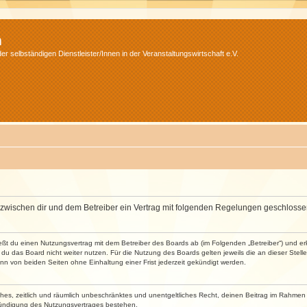
m
r selbständigen Dienstleister/Innen in der Veranstaltungswirtschaft e.V.
wird zwischen dir und dem Betreiber ein Vertrag mit folgenden Regelungen geschlosse
ließt du einen Nutzungsvertrag mit dem Betreiber des Boards ab (im Folgenden „Betreiber“) und 
du das Board nicht weiter nutzen. Für die Nutzung des Boards gelten jeweils die an dieser Stell
n von beiden Seiten ohne Einhaltung einer Frist jederzeit gekündigt werden.
faches, zeitlich und räumlich unbeschränktes und unentgeltliches Recht, deinen Beitrag im Rahme
Kündigung des Nutzungsvertrages bestehen.