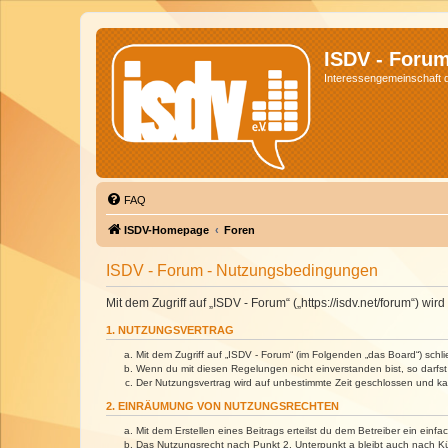
ISDV - Foru
Interessengemeinschaft de
FAQ
ISDV-Homepage
Foren
ISDV - Forum - Nutzungsbedingungen
Mit dem Zugriff auf „ISDV - Forum“ („https://isdv.net/forum“) 
1. NUTZUNGSVERTRAG
Mit dem Zugriff auf „ISDV - Forum“ (im Folgenden „das Board“) sch
Wenn du mit diesen Regelungen nicht einverstanden bist, so darfst 
Der Nutzungsvertrag wird auf unbestimmte Zeit geschlossen und kan
2. EINRÄUMUNG VON NUTZUNGSRECHTEN
Mit dem Erstellen eines Beitrags erteilst du dem Betreiber ein ein
Das Nutzungsrecht nach Punkt 2, Unterpunkt a bleibt auch nach 