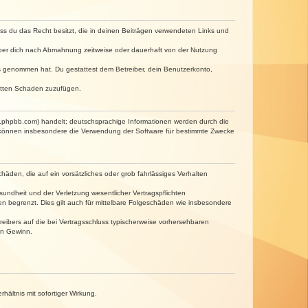
dass du das Recht besitzt, die in deinen Beiträgen verwendeten Links und
iber dich nach Abmahnung zeitweise oder dauerhaft von der Nutzung
tnis genommen hat. Du gestattest dem Betreiber, dein Benutzerkonto,
ritten Schaden zuzufügen.
w.phpbb.com) handelt; deutschsprachige Informationen werden durch die
e können insbesondere die Verwendung der Software für bestimmte Zwecke
häden, die auf ein vorsätzliches oder grob fahrlässiges Verhalten
undheit und der Verletzung wesentlicher Vertragspflichten
n begrenzt. Dies gilt auch für mittelbare Folgeschäden wie insbesondere
eibers auf die bei Vertragsschluss typischerweise vorhersehbaren
en Gewinn.
ältnis mit sofortiger Wirkung.