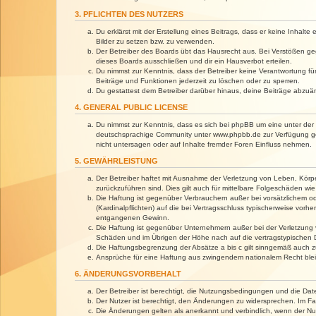
3. PFLICHTEN DES NUTZERS
Du erklärst mit der Erstellung eines Beitrags, dass er keine Inhalt
Bilder zu setzen bzw. zu verwenden.
Der Betreiber des Boards übt das Hausrecht aus. Bei Verstößen g
dieses Boards ausschließen und dir ein Hausverbot erteilen.
Du nimmst zur Kenntnis, dass der Betreiber keine Verantwortung für 
Beiträge und Funktionen jederzeit zu löschen oder zu sperren.
Du gestattest dem Betreiber darüber hinaus, deine Beiträge abzuä
4. GENERAL PUBLIC LICENSE
Du nimmst zur Kenntnis, dass es sich bei phpBB um eine unter der 
deutschsprachige Community unter www.phpbb.de zur Verfügung gest
nicht untersagen oder auf Inhalte fremder Foren Einfluss nehmen.
5. GEWÄHRLEISTUNG
Der Betreiber haftet mit Ausnahme der Verletzung von Leben, Körper
zurückzuführen sind. Dies gilt auch für mittelbare Folgeschäden 
Die Haftung ist gegenüber Verbrauchern außer bei vorsätzlichem o
(Kardinalpflichten) auf die bei Vertragsschluss typischerweise vo
entgangenen Gewinn.
Die Haftung ist gegenüber Unternehmern außer bei der Verletzung 
Schäden und im Übrigen der Höhe nach auf die vertragstypischen 
Die Haftungsbegrenzung der Absätze a bis c gilt sinngemäß auch zu
Ansprüche für eine Haftung aus zwingendem nationalem Recht blei
6. ÄNDERUNGSVORBEHALT
Der Betreiber ist berechtigt, die Nutzungsbedingungen und die Dat
Der Nutzer ist berechtigt, den Änderungen zu widersprechen. Im Fa
Die Änderungen gelten als anerkannt und verbindlich, wenn der N