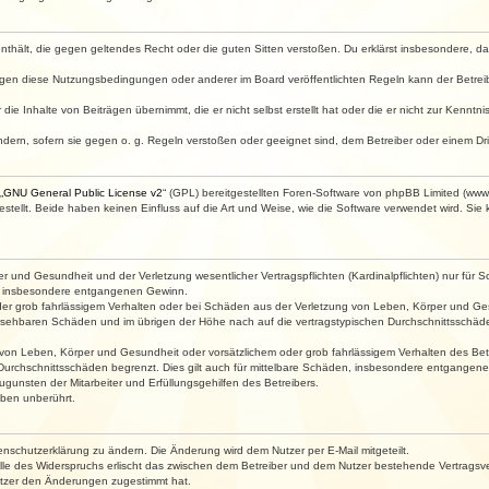
e enthält, die gegen geltendes Recht oder die guten Sitten verstoßen. Du erklärst insbesondere, 
egen diese Nutzungsbedingungen oder anderer im Board veröffentlichten Regeln kann der Betre
die Inhalte von Beiträgen übernimmt, die er nicht selbst erstellt hat oder die er nicht zur Kenn
ndern, sofern sie gegen o. g. Regeln verstoßen oder geeignet sind, dem Betreiber oder einem D
„
GNU General Public License v2
“ (GPL) bereitgestellten Foren-Software von phpBB Limited (ww
ellt. Beide haben keinen Einfluss auf die Art und Weise, wie die Software verwendet wird. Si
 und Gesundheit und der Verletzung wesentlicher Vertragspflichten (Kardinalpflichten) nur für Sc
wie insbesondere entgangenen Gewinn.
der grob fahrlässigem Verhalten oder bei Schäden aus der Verletzung von Leben, Körper und Ges
rhersehbaren Schäden und im übrigen der Höhe nach auf die vertragstypischen Durchschnittsschäde
von Leben, Körper und Gesundheit oder vorsätzlichem oder grob fahrlässigem Verhalten des Betr
Durchschnittsschäden begrenzt. Dies gilt auch für mittelbare Schäden, insbesondere entgangen
gunsten der Mitarbeiter und Erfüllungsgehilfen des Betreibers.
ben unberührt.
enschutzerklärung zu ändern. Die Änderung wird dem Nutzer per E-Mail mitgeteilt.
lle des Widerspruchs erlischt das zwischen dem Betreiber und dem Nutzer bestehende Vertragsverh
utzer den Änderungen zugestimmt hat.