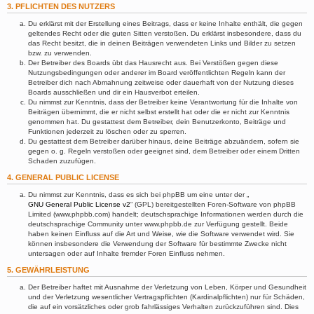
3. PFLICHTEN DES NUTZERS
Du erklärst mit der Erstellung eines Beitrags, dass er keine Inhalte enthält, die gegen
geltendes Recht oder die guten Sitten verstoßen. Du erklärst insbesondere, dass du
das Recht besitzt, die in deinen Beiträgen verwendeten Links und Bilder zu setzen
bzw. zu verwenden.
Der Betreiber des Boards übt das Hausrecht aus. Bei Verstößen gegen diese
Nutzungsbedingungen oder anderer im Board veröffentlichten Regeln kann der
Betreiber dich nach Abmahnung zeitweise oder dauerhaft von der Nutzung dieses
Boards ausschließen und dir ein Hausverbot erteilen.
Du nimmst zur Kenntnis, dass der Betreiber keine Verantwortung für die Inhalte von
Beiträgen übernimmt, die er nicht selbst erstellt hat oder die er nicht zur Kenntnis
genommen hat. Du gestattest dem Betreiber, dein Benutzerkonto, Beiträge und
Funktionen jederzeit zu löschen oder zu sperren.
Du gestattest dem Betreiber darüber hinaus, deine Beiträge abzuändern, sofern sie
gegen o. g. Regeln verstoßen oder geeignet sind, dem Betreiber oder einem Dritten
Schaden zuzufügen.
4. GENERAL PUBLIC LICENSE
Du nimmst zur Kenntnis, dass es sich bei phpBB um eine unter der „
GNU General Public License v2
“ (GPL) bereitgestellten Foren-Software von phpBB
Limited (www.phpbb.com) handelt; deutschsprachige Informationen werden durch die
deutschsprachige Community unter www.phpbb.de zur Verfügung gestellt. Beide
haben keinen Einfluss auf die Art und Weise, wie die Software verwendet wird. Sie
können insbesondere die Verwendung der Software für bestimmte Zwecke nicht
untersagen oder auf Inhalte fremder Foren Einfluss nehmen.
5. GEWÄHRLEISTUNG
Der Betreiber haftet mit Ausnahme der Verletzung von Leben, Körper und Gesundheit
und der Verletzung wesentlicher Vertragspflichten (Kardinalpflichten) nur für Schäden,
die auf ein vorsätzliches oder grob fahrlässiges Verhalten zurückzuführen sind. Dies