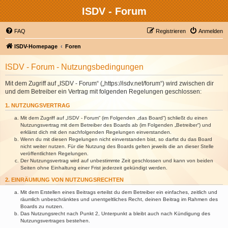
ISDV - Forum
FAQ
Registrieren
Anmelden
ISDV-Homepage
Foren
ISDV - Forum - Nutzungsbedingungen
Mit dem Zugriff auf „ISDV - Forum“ („https://isdv.net/forum“) wird zwischen dir
und dem Betreiber ein Vertrag mit folgenden Regelungen geschlossen:
1. NUTZUNGSVERTRAG
Mit dem Zugriff auf „ISDV - Forum“ (im Folgenden „das Board“) schließt du einen
Nutzungsvertrag mit dem Betreiber des Boards ab (im Folgenden „Betreiber“) und
erklärst dich mit den nachfolgenden Regelungen einverstanden.
Wenn du mit diesen Regelungen nicht einverstanden bist, so darfst du das Board
nicht weiter nutzen. Für die Nutzung des Boards gelten jeweils die an dieser Stelle
veröffentlichten Regelungen.
Der Nutzungsvertrag wird auf unbestimmte Zeit geschlossen und kann von beiden
Seiten ohne Einhaltung einer Frist jederzeit gekündigt werden.
2. EINRÄUMUNG VON NUTZUNGSRECHTEN
Mit dem Erstellen eines Beitrags erteilst du dem Betreiber ein einfaches, zeitlich und
räumlich unbeschränktes und unentgeltliches Recht, deinen Beitrag im Rahmen des
Boards zu nutzen.
Das Nutzungsrecht nach Punkt 2, Unterpunkt a bleibt auch nach Kündigung des
Nutzungsvertrages bestehen.