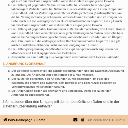
gilt auch für mittelbare Folgeschäden wie insbesondere entgangenen Gewinn.
Die Haftung ist gegenüber Verbrauchern außer bei vorsätzlichem oder grob
fahrlässigem Verhalten oder bei Schäden aus der Verletzung von Leben, Körper und
Gesundheit und der Verletzung wesentlicher Vertragspflichten (Kardinalpflichten) auf
die bei Vertragsschluss typischerweise vorhersehbaren Schäden und im übrigen der
Höhe nach auf die vertragstypischen Durchschnittsschäden begrenzt. Dies gilt auch
für mittelbare Folgeschäden wie insbesondere entgangenen Gewinn.
Die Haftung ist gegenüber Unternehmern außer bei der Verletzung von Leben, Körper
und Gesundheit oder vorsätzlichem oder grob fahrlässigem Verhalten des Betreibers
auf die bei Vertragsschluss typischerweise vorhersehbaren Schäden und im Übrigen
der Höhe nach auf die vertragstypischen Durchschnittsschäden begrenzt. Dies gilt
auch für mittelbare Schäden, insbesondere entgangenen Gewinn.
Die Haftungsbegrenzung der Absätze a bis c gilt sinngemäß auch zugunsten der
Mitarbeiter und Erfüllungsgehilfen des Betreibers.
Ansprüche für eine Haftung aus zwingendem nationalem Recht bleiben unberührt.
6. ÄNDERUNGSVORBEHALT
Der Betreiber ist berechtigt, die Nutzungsbedingungen und die Datenschutzerklärung
zu ändern. Die Änderung wird dem Nutzer per E-Mail mitgeteilt.
Der Nutzer ist berechtigt, den Änderungen zu widersprechen. Im Falle des
Widerspruchs erlischt das zwischen dem Betreiber und dem Nutzer bestehende
Vertragsverhältnis mit sofortiger Wirkung.
Die Änderungen gelten als anerkannt und verbindlich, wenn der Nutzer den
Änderungen zugestimmt hat.
Informationen über den Umgang mit deinen persönlichen Daten sind in der
Datenschutzerklärung enthalten.
ISDV-Homepage
Foren
Alle Zeiten sind
UTC+02:00