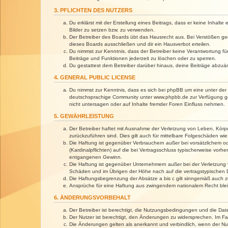
3. PFLICHTEN DES NUTZERS
Du erklärst mit der Erstellung eines Beitrags, dass er keine Inhalt
Bilder zu setzen bzw. zu verwenden.
Der Betreiber des Boards übt das Hausrecht aus. Bei Verstößen g
dieses Boards ausschließen und dir ein Hausverbot erteilen.
Du nimmst zur Kenntnis, dass der Betreiber keine Verantwortung für 
Beiträge und Funktionen jederzeit zu löschen oder zu sperren.
Du gestattest dem Betreiber darüber hinaus, deine Beiträge abzuä
4. GENERAL PUBLIC LICENSE
Du nimmst zur Kenntnis, dass es sich bei phpBB um eine unter der 
deutschsprachige Community unter www.phpbb.de zur Verfügung gest
nicht untersagen oder auf Inhalte fremder Foren Einfluss nehmen.
5. GEWÄHRLEISTUNG
Der Betreiber haftet mit Ausnahme der Verletzung von Leben, Körper
zurückzuführen sind. Dies gilt auch für mittelbare Folgeschäden 
Die Haftung ist gegenüber Verbrauchern außer bei vorsätzlichem o
(Kardinalpflichten) auf die bei Vertragsschluss typischerweise vo
entgangenen Gewinn.
Die Haftung ist gegenüber Unternehmern außer bei der Verletzung 
Schäden und im Übrigen der Höhe nach auf die vertragstypischen 
Die Haftungsbegrenzung der Absätze a bis c gilt sinngemäß auch zu
Ansprüche für eine Haftung aus zwingendem nationalem Recht blei
6. ÄNDERUNGSVORBEHALT
Der Betreiber ist berechtigt, die Nutzungsbedingungen und die Dat
Der Nutzer ist berechtigt, den Änderungen zu widersprechen. Im Fa
Die Änderungen gelten als anerkannt und verbindlich, wenn der N