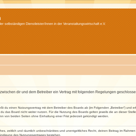
m
r selbständigen Dienstleister/Innen in der Veranstaltungswirtschaft e.V.
wird zwischen dir und dem Betreiber ein Vertrag mit folgenden Regelungen geschlosse
ließt du einen Nutzungsvertrag mit dem Betreiber des Boards ab (im Folgenden „Betreiber“) und 
du das Board nicht weiter nutzen. Für die Nutzung des Boards gelten jeweils die an dieser Stell
n von beiden Seiten ohne Einhaltung einer Frist jederzeit gekündigt werden.
faches, zeitlich und räumlich unbeschränktes und unentgeltliches Recht, deinen Beitrag im Rahme
Kündigung des Nutzungsvertrages bestehen.