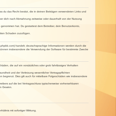
dass du das Recht besitzt, die in deinen Beiträgen verwendeten Links und
iber dich nach Abmahnung zeitweise oder dauerhaft von der Nutzung
tnis genommen hat. Du gestattest dem Betreiber, dein Benutzerkonto,
ritten Schaden zuzufügen.
w.phpbb.com) handelt; deutschsprachige Informationen werden durch die
e können insbesondere die Verwendung der Software für bestimmte Zwecke
häden, die auf ein vorsätzliches oder grob fahrlässiges Verhalten
undheit und der Verletzung wesentlicher Vertragspflichten
n begrenzt. Dies gilt auch für mittelbare Folgeschäden wie insbesondere
eibers auf die bei Vertragsschluss typischerweise vorhersehbaren
en Gewinn.
ältnis mit sofortiger Wirkung.