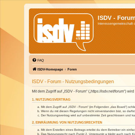
ISDV - Foru
Interessengemeinschaft de
FAQ
ISDV-Homepage
Foren
ISDV - Forum - Nutzungsbedingungen
Mit dem Zugriff auf „ISDV - Forum“ („https://isdv.net/forum“) 
1. NUTZUNGSVERTRAG
Mit dem Zugriff auf „ISDV - Forum“ (im Folgenden „das Board“) sch
Wenn du mit diesen Regelungen nicht einverstanden bist, so darfst 
Der Nutzungsvertrag wird auf unbestimmte Zeit geschlossen und kan
2. EINRÄUMUNG VON NUTZUNGSRECHTEN
Mit dem Erstellen eines Beitrags erteilst du dem Betreiber ein ein
Das Nutzungsrecht nach Punkt 2, Unterpunkt a bleibt auch nach 