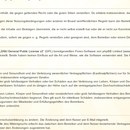
e enthält, die gegen geltendes Recht oder die guten Sitten verstoßen. Du erklärst insbesondere, 
egen diese Nutzungsbedingungen oder anderer im Board veröffentlichten Regeln kann der Betre
die Inhalte von Beiträgen übernimmt, die er nicht selbst erstellt hat oder die er nicht zur Kenn
ndern, sofern sie gegen o. g. Regeln verstoßen oder geeignet sind, dem Betreiber oder einem D
„
GNU General Public License v2
“ (GPL) bereitgestellten Foren-Software von phpBB Limited (ww
ellt. Beide haben keinen Einfluss auf die Art und Weise, wie die Software verwendet wird. Si
 und Gesundheit und der Verletzung wesentlicher Vertragspflichten (Kardinalpflichten) nur für Sc
wie insbesondere entgangenen Gewinn.
der grob fahrlässigem Verhalten oder bei Schäden aus der Verletzung von Leben, Körper und Ges
rhersehbaren Schäden und im übrigen der Höhe nach auf die vertragstypischen Durchschnittsschäde
von Leben, Körper und Gesundheit oder vorsätzlichem oder grob fahrlässigem Verhalten des Betr
Durchschnittsschäden begrenzt. Dies gilt auch für mittelbare Schäden, insbesondere entgangen
gunsten der Mitarbeiter und Erfüllungsgehilfen des Betreibers.
ben unberührt.
enschutzerklärung zu ändern. Die Änderung wird dem Nutzer per E-Mail mitgeteilt.
lle des Widerspruchs erlischt das zwischen dem Betreiber und dem Nutzer bestehende Vertragsverh
utzer den Änderungen zugestimmt hat.