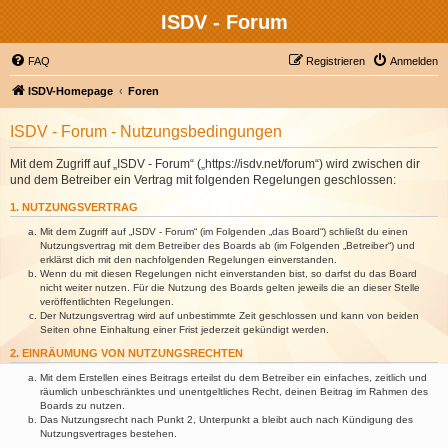
ISDV - Forum
FAQ
Registrieren
Anmelden
ISDV-Homepage
Foren
ISDV - Forum - Nutzungsbedingungen
Mit dem Zugriff auf „ISDV - Forum“ („https://isdv.net/forum“) wird zwischen dir
und dem Betreiber ein Vertrag mit folgenden Regelungen geschlossen:
1. NUTZUNGSVERTRAG
Mit dem Zugriff auf „ISDV - Forum“ (im Folgenden „das Board“) schließt du einen
Nutzungsvertrag mit dem Betreiber des Boards ab (im Folgenden „Betreiber“) und
erklärst dich mit den nachfolgenden Regelungen einverstanden.
Wenn du mit diesen Regelungen nicht einverstanden bist, so darfst du das Board
nicht weiter nutzen. Für die Nutzung des Boards gelten jeweils die an dieser Stelle
veröffentlichten Regelungen.
Der Nutzungsvertrag wird auf unbestimmte Zeit geschlossen und kann von beiden
Seiten ohne Einhaltung einer Frist jederzeit gekündigt werden.
2. EINRÄUMUNG VON NUTZUNGSRECHTEN
Mit dem Erstellen eines Beitrags erteilst du dem Betreiber ein einfaches, zeitlich und
räumlich unbeschränktes und unentgeltliches Recht, deinen Beitrag im Rahmen des
Boards zu nutzen.
Das Nutzungsrecht nach Punkt 2, Unterpunkt a bleibt auch nach Kündigung des
Nutzungsvertrages bestehen.