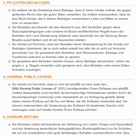
3. PFLICHTEN DES NUTZERS
Du erklärst mit der Erstellung eines Beitrags, dass er keine Inhalte enthält, die gegen
geltendes Recht oder die guten Sitten verstoßen. Du erklärst insbesondere, dass du
das Recht besitzt, die in deinen Beiträgen verwendeten Links und Bilder zu setzen
bzw. zu verwenden.
Der Betreiber des Boards übt das Hausrecht aus. Bei Verstößen gegen diese
Nutzungsbedingungen oder anderer im Board veröffentlichten Regeln kann der
Betreiber dich nach Abmahnung zeitweise oder dauerhaft von der Nutzung dieses
Boards ausschließen und dir ein Hausverbot erteilen.
Du nimmst zur Kenntnis, dass der Betreiber keine Verantwortung für die Inhalte von
Beiträgen übernimmt, die er nicht selbst erstellt hat oder die er nicht zur Kenntnis
genommen hat. Du gestattest dem Betreiber, dein Benutzerkonto, Beiträge und
Funktionen jederzeit zu löschen oder zu sperren.
Du gestattest dem Betreiber darüber hinaus, deine Beiträge abzuändern, sofern sie
gegen o. g. Regeln verstoßen oder geeignet sind, dem Betreiber oder einem Dritten
Schaden zuzufügen.
4. GENERAL PUBLIC LICENSE
Du nimmst zur Kenntnis, dass es sich bei phpBB um eine unter der „
GNU General Public License v2
“ (GPL) bereitgestellten Foren-Software von phpBB
Limited (www.phpbb.com) handelt; deutschsprachige Informationen werden durch die
deutschsprachige Community unter www.phpbb.de zur Verfügung gestellt. Beide
haben keinen Einfluss auf die Art und Weise, wie die Software verwendet wird. Sie
können insbesondere die Verwendung der Software für bestimmte Zwecke nicht
untersagen oder auf Inhalte fremder Foren Einfluss nehmen.
5. GEWÄHRLEISTUNG
Der Betreiber haftet mit Ausnahme der Verletzung von Leben, Körper und Gesundheit
und der Verletzung wesentlicher Vertragspflichten (Kardinalpflichten) nur für Schäden,
die auf ein vorsätzliches oder grob fahrlässiges Verhalten zurückzuführen sind. Dies