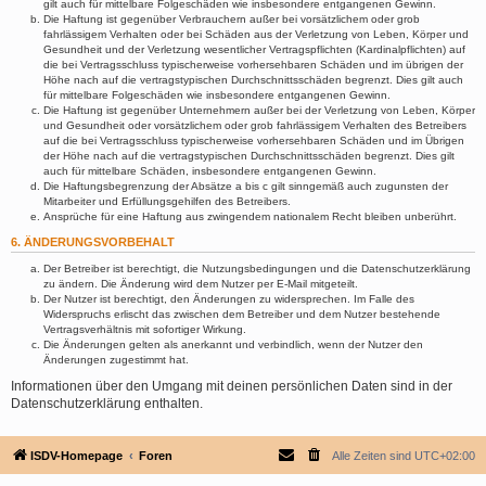
gilt auch für mittelbare Folgeschäden wie insbesondere entgangenen Gewinn.
Die Haftung ist gegenüber Verbrauchern außer bei vorsätzlichem oder grob
fahrlässigem Verhalten oder bei Schäden aus der Verletzung von Leben, Körper und
Gesundheit und der Verletzung wesentlicher Vertragspflichten (Kardinalpflichten) auf
die bei Vertragsschluss typischerweise vorhersehbaren Schäden und im übrigen der
Höhe nach auf die vertragstypischen Durchschnittsschäden begrenzt. Dies gilt auch
für mittelbare Folgeschäden wie insbesondere entgangenen Gewinn.
Die Haftung ist gegenüber Unternehmern außer bei der Verletzung von Leben, Körper
und Gesundheit oder vorsätzlichem oder grob fahrlässigem Verhalten des Betreibers
auf die bei Vertragsschluss typischerweise vorhersehbaren Schäden und im Übrigen
der Höhe nach auf die vertragstypischen Durchschnittsschäden begrenzt. Dies gilt
auch für mittelbare Schäden, insbesondere entgangenen Gewinn.
Die Haftungsbegrenzung der Absätze a bis c gilt sinngemäß auch zugunsten der
Mitarbeiter und Erfüllungsgehilfen des Betreibers.
Ansprüche für eine Haftung aus zwingendem nationalem Recht bleiben unberührt.
6. ÄNDERUNGSVORBEHALT
Der Betreiber ist berechtigt, die Nutzungsbedingungen und die Datenschutzerklärung
zu ändern. Die Änderung wird dem Nutzer per E-Mail mitgeteilt.
Der Nutzer ist berechtigt, den Änderungen zu widersprechen. Im Falle des
Widerspruchs erlischt das zwischen dem Betreiber und dem Nutzer bestehende
Vertragsverhältnis mit sofortiger Wirkung.
Die Änderungen gelten als anerkannt und verbindlich, wenn der Nutzer den
Änderungen zugestimmt hat.
Informationen über den Umgang mit deinen persönlichen Daten sind in der
Datenschutzerklärung enthalten.
ISDV-Homepage
Foren
Alle Zeiten sind
UTC+02:00