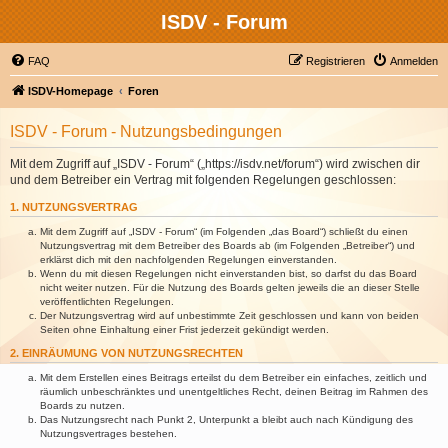
ISDV - Forum
FAQ
Registrieren
Anmelden
ISDV-Homepage
Foren
ISDV - Forum - Nutzungsbedingungen
Mit dem Zugriff auf „ISDV - Forum“ („https://isdv.net/forum“) wird zwischen dir
und dem Betreiber ein Vertrag mit folgenden Regelungen geschlossen:
1. NUTZUNGSVERTRAG
Mit dem Zugriff auf „ISDV - Forum“ (im Folgenden „das Board“) schließt du einen
Nutzungsvertrag mit dem Betreiber des Boards ab (im Folgenden „Betreiber“) und
erklärst dich mit den nachfolgenden Regelungen einverstanden.
Wenn du mit diesen Regelungen nicht einverstanden bist, so darfst du das Board
nicht weiter nutzen. Für die Nutzung des Boards gelten jeweils die an dieser Stelle
veröffentlichten Regelungen.
Der Nutzungsvertrag wird auf unbestimmte Zeit geschlossen und kann von beiden
Seiten ohne Einhaltung einer Frist jederzeit gekündigt werden.
2. EINRÄUMUNG VON NUTZUNGSRECHTEN
Mit dem Erstellen eines Beitrags erteilst du dem Betreiber ein einfaches, zeitlich und
räumlich unbeschränktes und unentgeltliches Recht, deinen Beitrag im Rahmen des
Boards zu nutzen.
Das Nutzungsrecht nach Punkt 2, Unterpunkt a bleibt auch nach Kündigung des
Nutzungsvertrages bestehen.