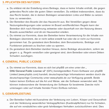
3. PFLICHTEN DES NUTZERS
Du erklärst mit der Erstellung eines Beitrags, dass er keine Inhalte enthält, die gegen
geltendes Recht oder die guten Sitten verstoßen. Du erklärst insbesondere, dass du
das Recht besitzt, die in deinen Beiträgen verwendeten Links und Bilder zu setzen
bzw. zu verwenden.
Der Betreiber des Boards übt das Hausrecht aus. Bei Verstößen gegen diese
Nutzungsbedingungen oder anderer im Board veröffentlichten Regeln kann der
Betreiber dich nach Abmahnung zeitweise oder dauerhaft von der Nutzung dieses
Boards ausschließen und dir ein Hausverbot erteilen.
Du nimmst zur Kenntnis, dass der Betreiber keine Verantwortung für die Inhalte von
Beiträgen übernimmt, die er nicht selbst erstellt hat oder die er nicht zur Kenntnis
genommen hat. Du gestattest dem Betreiber, dein Benutzerkonto, Beiträge und
Funktionen jederzeit zu löschen oder zu sperren.
Du gestattest dem Betreiber darüber hinaus, deine Beiträge abzuändern, sofern sie
gegen o. g. Regeln verstoßen oder geeignet sind, dem Betreiber oder einem Dritten
Schaden zuzufügen.
4. GENERAL PUBLIC LICENSE
Du nimmst zur Kenntnis, dass es sich bei phpBB um eine unter der „
GNU General Public License v2
“ (GPL) bereitgestellten Foren-Software von phpBB
Limited (www.phpbb.com) handelt; deutschsprachige Informationen werden durch die
deutschsprachige Community unter www.phpbb.de zur Verfügung gestellt. Beide
haben keinen Einfluss auf die Art und Weise, wie die Software verwendet wird. Sie
können insbesondere die Verwendung der Software für bestimmte Zwecke nicht
untersagen oder auf Inhalte fremder Foren Einfluss nehmen.
5. GEWÄHRLEISTUNG
Der Betreiber haftet mit Ausnahme der Verletzung von Leben, Körper und Gesundheit
und der Verletzung wesentlicher Vertragspflichten (Kardinalpflichten) nur für Schäden,
die auf ein vorsätzliches oder grob fahrlässiges Verhalten zurückzuführen sind. Dies