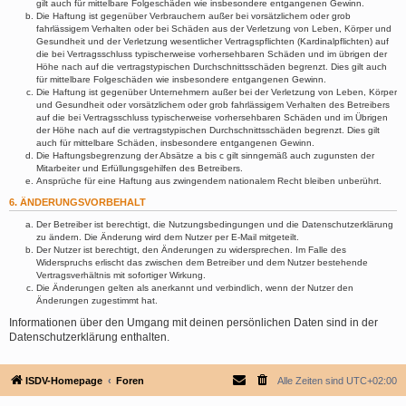
gilt auch für mittelbare Folgeschäden wie insbesondere entgangenen Gewinn.
Die Haftung ist gegenüber Verbrauchern außer bei vorsätzlichem oder grob
fahrlässigem Verhalten oder bei Schäden aus der Verletzung von Leben, Körper und
Gesundheit und der Verletzung wesentlicher Vertragspflichten (Kardinalpflichten) auf
die bei Vertragsschluss typischerweise vorhersehbaren Schäden und im übrigen der
Höhe nach auf die vertragstypischen Durchschnittsschäden begrenzt. Dies gilt auch
für mittelbare Folgeschäden wie insbesondere entgangenen Gewinn.
Die Haftung ist gegenüber Unternehmern außer bei der Verletzung von Leben, Körper
und Gesundheit oder vorsätzlichem oder grob fahrlässigem Verhalten des Betreibers
auf die bei Vertragsschluss typischerweise vorhersehbaren Schäden und im Übrigen
der Höhe nach auf die vertragstypischen Durchschnittsschäden begrenzt. Dies gilt
auch für mittelbare Schäden, insbesondere entgangenen Gewinn.
Die Haftungsbegrenzung der Absätze a bis c gilt sinngemäß auch zugunsten der
Mitarbeiter und Erfüllungsgehilfen des Betreibers.
Ansprüche für eine Haftung aus zwingendem nationalem Recht bleiben unberührt.
6. ÄNDERUNGSVORBEHALT
Der Betreiber ist berechtigt, die Nutzungsbedingungen und die Datenschutzerklärung
zu ändern. Die Änderung wird dem Nutzer per E-Mail mitgeteilt.
Der Nutzer ist berechtigt, den Änderungen zu widersprechen. Im Falle des
Widerspruchs erlischt das zwischen dem Betreiber und dem Nutzer bestehende
Vertragsverhältnis mit sofortiger Wirkung.
Die Änderungen gelten als anerkannt und verbindlich, wenn der Nutzer den
Änderungen zugestimmt hat.
Informationen über den Umgang mit deinen persönlichen Daten sind in der
Datenschutzerklärung enthalten.
ISDV-Homepage
Foren
Alle Zeiten sind
UTC+02:00