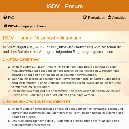
ISDV - Forum
FAQ
Registrieren
Anmelden
ISDV-Homepage
Foren
ISDV - Forum - Nutzungsbedingungen
Mit dem Zugriff auf „ISDV - Forum“ („https://isdv.net/forum“) wird zwischen dir
und dem Betreiber ein Vertrag mit folgenden Regelungen geschlossen:
1. NUTZUNGSVERTRAG
Mit dem Zugriff auf „ISDV - Forum“ (im Folgenden „das Board“) schließt du einen
Nutzungsvertrag mit dem Betreiber des Boards ab (im Folgenden „Betreiber“) und
erklärst dich mit den nachfolgenden Regelungen einverstanden.
Wenn du mit diesen Regelungen nicht einverstanden bist, so darfst du das Board
nicht weiter nutzen. Für die Nutzung des Boards gelten jeweils die an dieser Stelle
veröffentlichten Regelungen.
Der Nutzungsvertrag wird auf unbestimmte Zeit geschlossen und kann von beiden
Seiten ohne Einhaltung einer Frist jederzeit gekündigt werden.
2. EINRÄUMUNG VON NUTZUNGSRECHTEN
Mit dem Erstellen eines Beitrags erteilst du dem Betreiber ein einfaches, zeitlich und
räumlich unbeschränktes und unentgeltliches Recht, deinen Beitrag im Rahmen des
Boards zu nutzen.
Das Nutzungsrecht nach Punkt 2, Unterpunkt a bleibt auch nach Kündigung des
Nutzungsvertrages bestehen.