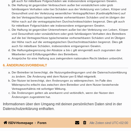
gilt auch für mittelbare Folgeschäden wie insbesondere entgangenen Gewinn.
Die Haftung ist gegenüber Verbrauchern außer bei vorsätzlichem oder grob
fahrlässigem Verhalten oder bei Schäden aus der Verletzung von Leben, Körper und
Gesundheit und der Verletzung wesentlicher Vertragspflichten (Kardinalpflichten) auf
die bei Vertragsschluss typischerweise vorhersehbaren Schäden und im übrigen der
Höhe nach auf die vertragstypischen Durchschnittsschäden begrenzt. Dies gilt auch
für mittelbare Folgeschäden wie insbesondere entgangenen Gewinn.
Die Haftung ist gegenüber Unternehmern außer bei der Verletzung von Leben, Körper
und Gesundheit oder vorsätzlichem oder grob fahrlässigem Verhalten des Betreibers
auf die bei Vertragsschluss typischerweise vorhersehbaren Schäden und im Übrigen
der Höhe nach auf die vertragstypischen Durchschnittsschäden begrenzt. Dies gilt
auch für mittelbare Schäden, insbesondere entgangenen Gewinn.
Die Haftungsbegrenzung der Absätze a bis c gilt sinngemäß auch zugunsten der
Mitarbeiter und Erfüllungsgehilfen des Betreibers.
Ansprüche für eine Haftung aus zwingendem nationalem Recht bleiben unberührt.
6. ÄNDERUNGSVORBEHALT
Der Betreiber ist berechtigt, die Nutzungsbedingungen und die Datenschutzerklärung
zu ändern. Die Änderung wird dem Nutzer per E-Mail mitgeteilt.
Der Nutzer ist berechtigt, den Änderungen zu widersprechen. Im Falle des
Widerspruchs erlischt das zwischen dem Betreiber und dem Nutzer bestehende
Vertragsverhältnis mit sofortiger Wirkung.
Die Änderungen gelten als anerkannt und verbindlich, wenn der Nutzer den
Änderungen zugestimmt hat.
Informationen über den Umgang mit deinen persönlichen Daten sind in der
Datenschutzerklärung enthalten.
ISDV-Homepage
Foren
Alle Zeiten sind
UTC+02:00