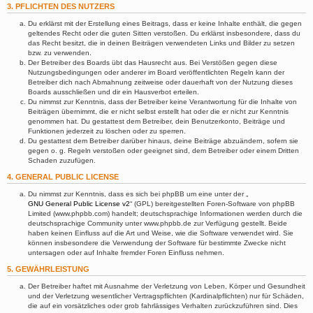
3. PFLICHTEN DES NUTZERS
Du erklärst mit der Erstellung eines Beitrags, dass er keine Inhalte enthält, die gegen
geltendes Recht oder die guten Sitten verstoßen. Du erklärst insbesondere, dass du
das Recht besitzt, die in deinen Beiträgen verwendeten Links und Bilder zu setzen
bzw. zu verwenden.
Der Betreiber des Boards übt das Hausrecht aus. Bei Verstößen gegen diese
Nutzungsbedingungen oder anderer im Board veröffentlichten Regeln kann der
Betreiber dich nach Abmahnung zeitweise oder dauerhaft von der Nutzung dieses
Boards ausschließen und dir ein Hausverbot erteilen.
Du nimmst zur Kenntnis, dass der Betreiber keine Verantwortung für die Inhalte von
Beiträgen übernimmt, die er nicht selbst erstellt hat oder die er nicht zur Kenntnis
genommen hat. Du gestattest dem Betreiber, dein Benutzerkonto, Beiträge und
Funktionen jederzeit zu löschen oder zu sperren.
Du gestattest dem Betreiber darüber hinaus, deine Beiträge abzuändern, sofern sie
gegen o. g. Regeln verstoßen oder geeignet sind, dem Betreiber oder einem Dritten
Schaden zuzufügen.
4. GENERAL PUBLIC LICENSE
Du nimmst zur Kenntnis, dass es sich bei phpBB um eine unter der „
GNU General Public License v2
“ (GPL) bereitgestellten Foren-Software von phpBB
Limited (www.phpbb.com) handelt; deutschsprachige Informationen werden durch die
deutschsprachige Community unter www.phpbb.de zur Verfügung gestellt. Beide
haben keinen Einfluss auf die Art und Weise, wie die Software verwendet wird. Sie
können insbesondere die Verwendung der Software für bestimmte Zwecke nicht
untersagen oder auf Inhalte fremder Foren Einfluss nehmen.
5. GEWÄHRLEISTUNG
Der Betreiber haftet mit Ausnahme der Verletzung von Leben, Körper und Gesundheit
und der Verletzung wesentlicher Vertragspflichten (Kardinalpflichten) nur für Schäden,
die auf ein vorsätzliches oder grob fahrlässiges Verhalten zurückzuführen sind. Dies