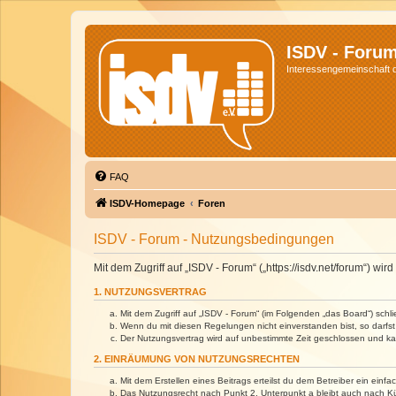
ISDV - Foru
Interessengemeinschaft de
FAQ
ISDV-Homepage
Foren
ISDV - Forum - Nutzungsbedingungen
Mit dem Zugriff auf „ISDV - Forum“ („https://isdv.net/forum“) 
1. NUTZUNGSVERTRAG
Mit dem Zugriff auf „ISDV - Forum“ (im Folgenden „das Board“) sch
Wenn du mit diesen Regelungen nicht einverstanden bist, so darfst 
Der Nutzungsvertrag wird auf unbestimmte Zeit geschlossen und kan
2. EINRÄUMUNG VON NUTZUNGSRECHTEN
Mit dem Erstellen eines Beitrags erteilst du dem Betreiber ein ein
Das Nutzungsrecht nach Punkt 2, Unterpunkt a bleibt auch nach 