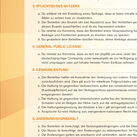
3. PFLICHTEN DES NUTZERS
Du erklärst mit der Erstellung eines Beitrags, dass er keine Inhalt
Bilder zu setzen bzw. zu verwenden.
Der Betreiber des Boards übt das Hausrecht aus. Bei Verstößen g
dieses Boards ausschließen und dir ein Hausverbot erteilen.
Du nimmst zur Kenntnis, dass der Betreiber keine Verantwortung für 
Beiträge und Funktionen jederzeit zu löschen oder zu sperren.
Du gestattest dem Betreiber darüber hinaus, deine Beiträge abzuä
4. GENERAL PUBLIC LICENSE
Du nimmst zur Kenntnis, dass es sich bei phpBB um eine unter der 
deutschsprachige Community unter www.phpbb.de zur Verfügung gest
nicht untersagen oder auf Inhalte fremder Foren Einfluss nehmen.
5. GEWÄHRLEISTUNG
Der Betreiber haftet mit Ausnahme der Verletzung von Leben, Körper
zurückzuführen sind. Dies gilt auch für mittelbare Folgeschäden 
Die Haftung ist gegenüber Verbrauchern außer bei vorsätzlichem o
(Kardinalpflichten) auf die bei Vertragsschluss typischerweise vo
entgangenen Gewinn.
Die Haftung ist gegenüber Unternehmern außer bei der Verletzung 
Schäden und im Übrigen der Höhe nach auf die vertragstypischen 
Die Haftungsbegrenzung der Absätze a bis c gilt sinngemäß auch zu
Ansprüche für eine Haftung aus zwingendem nationalem Recht blei
6. ÄNDERUNGSVORBEHALT
Der Betreiber ist berechtigt, die Nutzungsbedingungen und die Dat
Der Nutzer ist berechtigt, den Änderungen zu widersprechen. Im Fa
Die Änderungen gelten als anerkannt und verbindlich, wenn der N