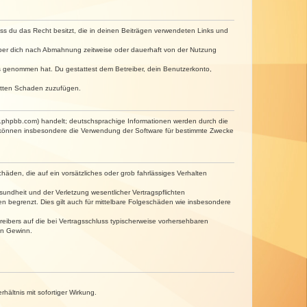
dass du das Recht besitzt, die in deinen Beiträgen verwendeten Links und
iber dich nach Abmahnung zeitweise oder dauerhaft von der Nutzung
tnis genommen hat. Du gestattest dem Betreiber, dein Benutzerkonto,
ritten Schaden zuzufügen.
w.phpbb.com) handelt; deutschsprachige Informationen werden durch die
e können insbesondere die Verwendung der Software für bestimmte Zwecke
häden, die auf ein vorsätzliches oder grob fahrlässiges Verhalten
undheit und der Verletzung wesentlicher Vertragspflichten
n begrenzt. Dies gilt auch für mittelbare Folgeschäden wie insbesondere
eibers auf die bei Vertragsschluss typischerweise vorhersehbaren
en Gewinn.
ältnis mit sofortiger Wirkung.