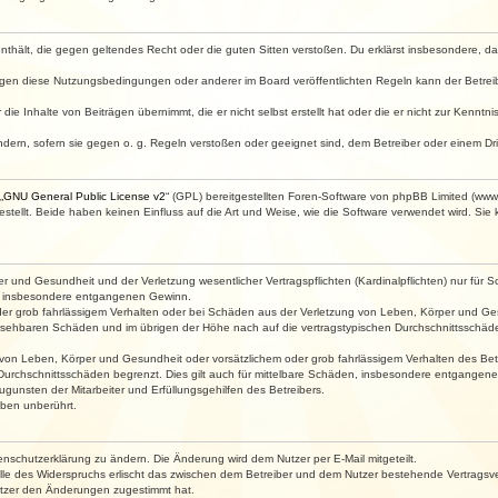
e enthält, die gegen geltendes Recht oder die guten Sitten verstoßen. Du erklärst insbesondere, 
egen diese Nutzungsbedingungen oder anderer im Board veröffentlichten Regeln kann der Betre
die Inhalte von Beiträgen übernimmt, die er nicht selbst erstellt hat oder die er nicht zur Kenn
ndern, sofern sie gegen o. g. Regeln verstoßen oder geeignet sind, dem Betreiber oder einem D
„
GNU General Public License v2
“ (GPL) bereitgestellten Foren-Software von phpBB Limited (ww
ellt. Beide haben keinen Einfluss auf die Art und Weise, wie die Software verwendet wird. Si
 und Gesundheit und der Verletzung wesentlicher Vertragspflichten (Kardinalpflichten) nur für Sc
wie insbesondere entgangenen Gewinn.
der grob fahrlässigem Verhalten oder bei Schäden aus der Verletzung von Leben, Körper und Ges
rhersehbaren Schäden und im übrigen der Höhe nach auf die vertragstypischen Durchschnittsschäde
von Leben, Körper und Gesundheit oder vorsätzlichem oder grob fahrlässigem Verhalten des Betr
Durchschnittsschäden begrenzt. Dies gilt auch für mittelbare Schäden, insbesondere entgangen
gunsten der Mitarbeiter und Erfüllungsgehilfen des Betreibers.
ben unberührt.
enschutzerklärung zu ändern. Die Änderung wird dem Nutzer per E-Mail mitgeteilt.
lle des Widerspruchs erlischt das zwischen dem Betreiber und dem Nutzer bestehende Vertragsverh
utzer den Änderungen zugestimmt hat.