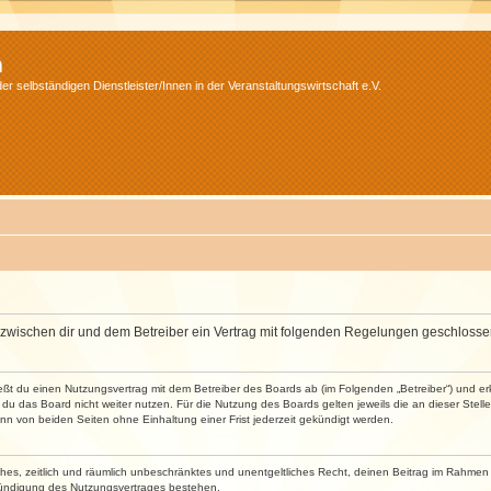
m
r selbständigen Dienstleister/Innen in der Veranstaltungswirtschaft e.V.
wird zwischen dir und dem Betreiber ein Vertrag mit folgenden Regelungen geschlosse
ließt du einen Nutzungsvertrag mit dem Betreiber des Boards ab (im Folgenden „Betreiber“) und 
du das Board nicht weiter nutzen. Für die Nutzung des Boards gelten jeweils die an dieser Stell
n von beiden Seiten ohne Einhaltung einer Frist jederzeit gekündigt werden.
faches, zeitlich und räumlich unbeschränktes und unentgeltliches Recht, deinen Beitrag im Rahme
Kündigung des Nutzungsvertrages bestehen.