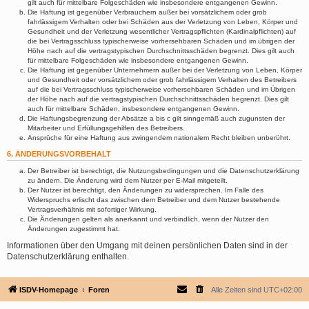
gilt auch für mittelbare Folgeschäden wie insbesondere entgangenen Gewinn.
Die Haftung ist gegenüber Verbrauchern außer bei vorsätzlichem oder grob
fahrlässigem Verhalten oder bei Schäden aus der Verletzung von Leben, Körper und
Gesundheit und der Verletzung wesentlicher Vertragspflichten (Kardinalpflichten) auf
die bei Vertragsschluss typischerweise vorhersehbaren Schäden und im übrigen der
Höhe nach auf die vertragstypischen Durchschnittsschäden begrenzt. Dies gilt auch
für mittelbare Folgeschäden wie insbesondere entgangenen Gewinn.
Die Haftung ist gegenüber Unternehmern außer bei der Verletzung von Leben, Körper
und Gesundheit oder vorsätzlichem oder grob fahrlässigem Verhalten des Betreibers
auf die bei Vertragsschluss typischerweise vorhersehbaren Schäden und im Übrigen
der Höhe nach auf die vertragstypischen Durchschnittsschäden begrenzt. Dies gilt
auch für mittelbare Schäden, insbesondere entgangenen Gewinn.
Die Haftungsbegrenzung der Absätze a bis c gilt sinngemäß auch zugunsten der
Mitarbeiter und Erfüllungsgehilfen des Betreibers.
Ansprüche für eine Haftung aus zwingendem nationalem Recht bleiben unberührt.
6. ÄNDERUNGSVORBEHALT
Der Betreiber ist berechtigt, die Nutzungsbedingungen und die Datenschutzerklärung
zu ändern. Die Änderung wird dem Nutzer per E-Mail mitgeteilt.
Der Nutzer ist berechtigt, den Änderungen zu widersprechen. Im Falle des
Widerspruchs erlischt das zwischen dem Betreiber und dem Nutzer bestehende
Vertragsverhältnis mit sofortiger Wirkung.
Die Änderungen gelten als anerkannt und verbindlich, wenn der Nutzer den
Änderungen zugestimmt hat.
Informationen über den Umgang mit deinen persönlichen Daten sind in der
Datenschutzerklärung enthalten.
ISDV-Homepage
Foren
Alle Zeiten sind
UTC+02:00