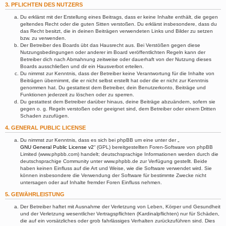
3. PFLICHTEN DES NUTZERS
Du erklärst mit der Erstellung eines Beitrags, dass er keine Inhalte enthält, die gegen
geltendes Recht oder die guten Sitten verstoßen. Du erklärst insbesondere, dass du
das Recht besitzt, die in deinen Beiträgen verwendeten Links und Bilder zu setzen
bzw. zu verwenden.
Der Betreiber des Boards übt das Hausrecht aus. Bei Verstößen gegen diese
Nutzungsbedingungen oder anderer im Board veröffentlichten Regeln kann der
Betreiber dich nach Abmahnung zeitweise oder dauerhaft von der Nutzung dieses
Boards ausschließen und dir ein Hausverbot erteilen.
Du nimmst zur Kenntnis, dass der Betreiber keine Verantwortung für die Inhalte von
Beiträgen übernimmt, die er nicht selbst erstellt hat oder die er nicht zur Kenntnis
genommen hat. Du gestattest dem Betreiber, dein Benutzerkonto, Beiträge und
Funktionen jederzeit zu löschen oder zu sperren.
Du gestattest dem Betreiber darüber hinaus, deine Beiträge abzuändern, sofern sie
gegen o. g. Regeln verstoßen oder geeignet sind, dem Betreiber oder einem Dritten
Schaden zuzufügen.
4. GENERAL PUBLIC LICENSE
Du nimmst zur Kenntnis, dass es sich bei phpBB um eine unter der „
GNU General Public License v2
“ (GPL) bereitgestellten Foren-Software von phpBB
Limited (www.phpbb.com) handelt; deutschsprachige Informationen werden durch die
deutschsprachige Community unter www.phpbb.de zur Verfügung gestellt. Beide
haben keinen Einfluss auf die Art und Weise, wie die Software verwendet wird. Sie
können insbesondere die Verwendung der Software für bestimmte Zwecke nicht
untersagen oder auf Inhalte fremder Foren Einfluss nehmen.
5. GEWÄHRLEISTUNG
Der Betreiber haftet mit Ausnahme der Verletzung von Leben, Körper und Gesundheit
und der Verletzung wesentlicher Vertragspflichten (Kardinalpflichten) nur für Schäden,
die auf ein vorsätzliches oder grob fahrlässiges Verhalten zurückzuführen sind. Dies