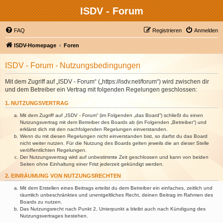
ISDV - Forum
FAQ
Registrieren
Anmelden
ISDV-Homepage
Foren
ISDV - Forum - Nutzungsbedingungen
Mit dem Zugriff auf „ISDV - Forum“ („https://isdv.net/forum“) wird zwischen dir
und dem Betreiber ein Vertrag mit folgenden Regelungen geschlossen:
1. NUTZUNGSVERTRAG
Mit dem Zugriff auf „ISDV - Forum“ (im Folgenden „das Board“) schließt du einen
Nutzungsvertrag mit dem Betreiber des Boards ab (im Folgenden „Betreiber“) und
erklärst dich mit den nachfolgenden Regelungen einverstanden.
Wenn du mit diesen Regelungen nicht einverstanden bist, so darfst du das Board
nicht weiter nutzen. Für die Nutzung des Boards gelten jeweils die an dieser Stelle
veröffentlichten Regelungen.
Der Nutzungsvertrag wird auf unbestimmte Zeit geschlossen und kann von beiden
Seiten ohne Einhaltung einer Frist jederzeit gekündigt werden.
2. EINRÄUMUNG VON NUTZUNGSRECHTEN
Mit dem Erstellen eines Beitrags erteilst du dem Betreiber ein einfaches, zeitlich und
räumlich unbeschränktes und unentgeltliches Recht, deinen Beitrag im Rahmen des
Boards zu nutzen.
Das Nutzungsrecht nach Punkt 2, Unterpunkt a bleibt auch nach Kündigung des
Nutzungsvertrages bestehen.