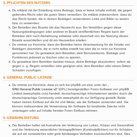
3. PFLICHTEN DES NUTZERS
Du erklärst mit der Erstellung eines Beitrags, dass er keine Inhalte enthält, die gegen
geltendes Recht oder die guten Sitten verstoßen. Du erklärst insbesondere, dass du
das Recht besitzt, die in deinen Beiträgen verwendeten Links und Bilder zu setzen
bzw. zu verwenden.
Der Betreiber des Boards übt das Hausrecht aus. Bei Verstößen gegen diese
Nutzungsbedingungen oder anderer im Board veröffentlichten Regeln kann der
Betreiber dich nach Abmahnung zeitweise oder dauerhaft von der Nutzung dieses
Boards ausschließen und dir ein Hausverbot erteilen.
Du nimmst zur Kenntnis, dass der Betreiber keine Verantwortung für die Inhalte von
Beiträgen übernimmt, die er nicht selbst erstellt hat oder die er nicht zur Kenntnis
genommen hat. Du gestattest dem Betreiber, dein Benutzerkonto, Beiträge und
Funktionen jederzeit zu löschen oder zu sperren.
Du gestattest dem Betreiber darüber hinaus, deine Beiträge abzuändern, sofern sie
gegen o. g. Regeln verstoßen oder geeignet sind, dem Betreiber oder einem Dritten
Schaden zuzufügen.
4. GENERAL PUBLIC LICENSE
Du nimmst zur Kenntnis, dass es sich bei phpBB um eine unter der „
GNU General Public License v2
“ (GPL) bereitgestellten Foren-Software von phpBB
Limited (www.phpbb.com) handelt; deutschsprachige Informationen werden durch die
deutschsprachige Community unter www.phpbb.de zur Verfügung gestellt. Beide
haben keinen Einfluss auf die Art und Weise, wie die Software verwendet wird. Sie
können insbesondere die Verwendung der Software für bestimmte Zwecke nicht
untersagen oder auf Inhalte fremder Foren Einfluss nehmen.
5. GEWÄHRLEISTUNG
Der Betreiber haftet mit Ausnahme der Verletzung von Leben, Körper und Gesundheit
und der Verletzung wesentlicher Vertragspflichten (Kardinalpflichten) nur für Schäden,
die auf ein vorsätzliches oder grob fahrlässiges Verhalten zurückzuführen sind. Dies