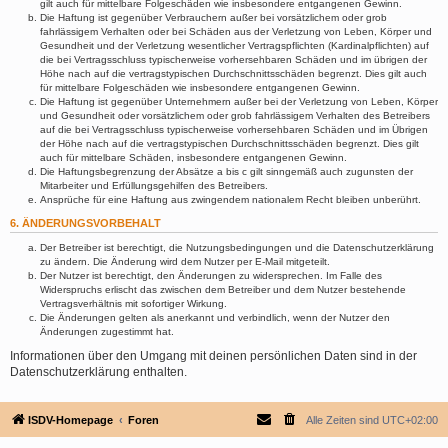
gilt auch für mittelbare Folgeschäden wie insbesondere entgangenen Gewinn.
Die Haftung ist gegenüber Verbrauchern außer bei vorsätzlichem oder grob
fahrlässigem Verhalten oder bei Schäden aus der Verletzung von Leben, Körper und
Gesundheit und der Verletzung wesentlicher Vertragspflichten (Kardinalpflichten) auf
die bei Vertragsschluss typischerweise vorhersehbaren Schäden und im übrigen der
Höhe nach auf die vertragstypischen Durchschnittsschäden begrenzt. Dies gilt auch
für mittelbare Folgeschäden wie insbesondere entgangenen Gewinn.
Die Haftung ist gegenüber Unternehmern außer bei der Verletzung von Leben, Körper
und Gesundheit oder vorsätzlichem oder grob fahrlässigem Verhalten des Betreibers
auf die bei Vertragsschluss typischerweise vorhersehbaren Schäden und im Übrigen
der Höhe nach auf die vertragstypischen Durchschnittsschäden begrenzt. Dies gilt
auch für mittelbare Schäden, insbesondere entgangenen Gewinn.
Die Haftungsbegrenzung der Absätze a bis c gilt sinngemäß auch zugunsten der
Mitarbeiter und Erfüllungsgehilfen des Betreibers.
Ansprüche für eine Haftung aus zwingendem nationalem Recht bleiben unberührt.
6. ÄNDERUNGSVORBEHALT
Der Betreiber ist berechtigt, die Nutzungsbedingungen und die Datenschutzerklärung
zu ändern. Die Änderung wird dem Nutzer per E-Mail mitgeteilt.
Der Nutzer ist berechtigt, den Änderungen zu widersprechen. Im Falle des
Widerspruchs erlischt das zwischen dem Betreiber und dem Nutzer bestehende
Vertragsverhältnis mit sofortiger Wirkung.
Die Änderungen gelten als anerkannt und verbindlich, wenn der Nutzer den
Änderungen zugestimmt hat.
Informationen über den Umgang mit deinen persönlichen Daten sind in der
Datenschutzerklärung enthalten.
ISDV-Homepage
Foren
Alle Zeiten sind
UTC+02:00