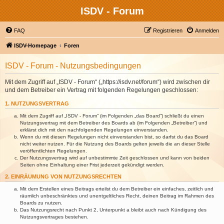
ISDV - Forum
FAQ
Registrieren
Anmelden
ISDV-Homepage
Foren
ISDV - Forum - Nutzungsbedingungen
Mit dem Zugriff auf „ISDV - Forum“ („https://isdv.net/forum“) wird zwischen dir
und dem Betreiber ein Vertrag mit folgenden Regelungen geschlossen:
1. NUTZUNGSVERTRAG
Mit dem Zugriff auf „ISDV - Forum“ (im Folgenden „das Board“) schließt du einen
Nutzungsvertrag mit dem Betreiber des Boards ab (im Folgenden „Betreiber“) und
erklärst dich mit den nachfolgenden Regelungen einverstanden.
Wenn du mit diesen Regelungen nicht einverstanden bist, so darfst du das Board
nicht weiter nutzen. Für die Nutzung des Boards gelten jeweils die an dieser Stelle
veröffentlichten Regelungen.
Der Nutzungsvertrag wird auf unbestimmte Zeit geschlossen und kann von beiden
Seiten ohne Einhaltung einer Frist jederzeit gekündigt werden.
2. EINRÄUMUNG VON NUTZUNGSRECHTEN
Mit dem Erstellen eines Beitrags erteilst du dem Betreiber ein einfaches, zeitlich und
räumlich unbeschränktes und unentgeltliches Recht, deinen Beitrag im Rahmen des
Boards zu nutzen.
Das Nutzungsrecht nach Punkt 2, Unterpunkt a bleibt auch nach Kündigung des
Nutzungsvertrages bestehen.