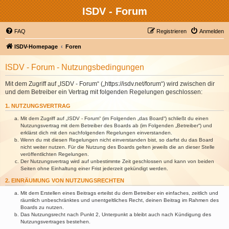
ISDV - Forum
FAQ
Registrieren
Anmelden
ISDV-Homepage
Foren
ISDV - Forum - Nutzungsbedingungen
Mit dem Zugriff auf „ISDV - Forum“ („https://isdv.net/forum“) wird zwischen dir
und dem Betreiber ein Vertrag mit folgenden Regelungen geschlossen:
1. NUTZUNGSVERTRAG
Mit dem Zugriff auf „ISDV - Forum“ (im Folgenden „das Board“) schließt du einen
Nutzungsvertrag mit dem Betreiber des Boards ab (im Folgenden „Betreiber“) und
erklärst dich mit den nachfolgenden Regelungen einverstanden.
Wenn du mit diesen Regelungen nicht einverstanden bist, so darfst du das Board
nicht weiter nutzen. Für die Nutzung des Boards gelten jeweils die an dieser Stelle
veröffentlichten Regelungen.
Der Nutzungsvertrag wird auf unbestimmte Zeit geschlossen und kann von beiden
Seiten ohne Einhaltung einer Frist jederzeit gekündigt werden.
2. EINRÄUMUNG VON NUTZUNGSRECHTEN
Mit dem Erstellen eines Beitrags erteilst du dem Betreiber ein einfaches, zeitlich und
räumlich unbeschränktes und unentgeltliches Recht, deinen Beitrag im Rahmen des
Boards zu nutzen.
Das Nutzungsrecht nach Punkt 2, Unterpunkt a bleibt auch nach Kündigung des
Nutzungsvertrages bestehen.