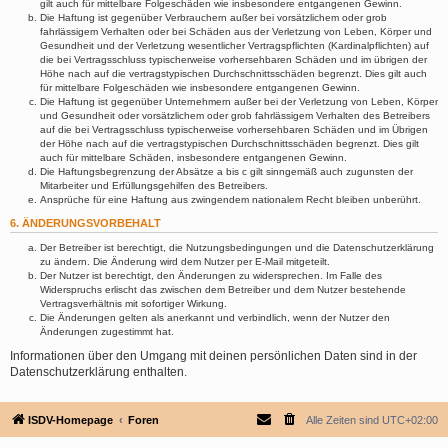
gilt auch für mittelbare Folgeschäden wie insbesondere entgangenen Gewinn.
Die Haftung ist gegenüber Verbrauchern außer bei vorsätzlichem oder grob
fahrlässigem Verhalten oder bei Schäden aus der Verletzung von Leben, Körper und
Gesundheit und der Verletzung wesentlicher Vertragspflichten (Kardinalpflichten) auf
die bei Vertragsschluss typischerweise vorhersehbaren Schäden und im übrigen der
Höhe nach auf die vertragstypischen Durchschnittsschäden begrenzt. Dies gilt auch
für mittelbare Folgeschäden wie insbesondere entgangenen Gewinn.
Die Haftung ist gegenüber Unternehmern außer bei der Verletzung von Leben, Körper
und Gesundheit oder vorsätzlichem oder grob fahrlässigem Verhalten des Betreibers
auf die bei Vertragsschluss typischerweise vorhersehbaren Schäden und im Übrigen
der Höhe nach auf die vertragstypischen Durchschnittsschäden begrenzt. Dies gilt
auch für mittelbare Schäden, insbesondere entgangenen Gewinn.
Die Haftungsbegrenzung der Absätze a bis c gilt sinngemäß auch zugunsten der
Mitarbeiter und Erfüllungsgehilfen des Betreibers.
Ansprüche für eine Haftung aus zwingendem nationalem Recht bleiben unberührt.
6. ÄNDERUNGSVORBEHALT
Der Betreiber ist berechtigt, die Nutzungsbedingungen und die Datenschutzerklärung
zu ändern. Die Änderung wird dem Nutzer per E-Mail mitgeteilt.
Der Nutzer ist berechtigt, den Änderungen zu widersprechen. Im Falle des
Widerspruchs erlischt das zwischen dem Betreiber und dem Nutzer bestehende
Vertragsverhältnis mit sofortiger Wirkung.
Die Änderungen gelten als anerkannt und verbindlich, wenn der Nutzer den
Änderungen zugestimmt hat.
Informationen über den Umgang mit deinen persönlichen Daten sind in der
Datenschutzerklärung enthalten.
ISDV-Homepage
Foren
Alle Zeiten sind
UTC+02:00