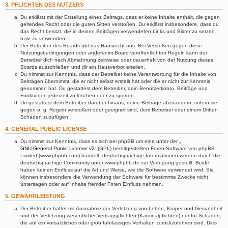
3. PFLICHTEN DES NUTZERS
Du erklärst mit der Erstellung eines Beitrags, dass er keine Inhalte enthält, die gegen
geltendes Recht oder die guten Sitten verstoßen. Du erklärst insbesondere, dass du
das Recht besitzt, die in deinen Beiträgen verwendeten Links und Bilder zu setzen
bzw. zu verwenden.
Der Betreiber des Boards übt das Hausrecht aus. Bei Verstößen gegen diese
Nutzungsbedingungen oder anderer im Board veröffentlichten Regeln kann der
Betreiber dich nach Abmahnung zeitweise oder dauerhaft von der Nutzung dieses
Boards ausschließen und dir ein Hausverbot erteilen.
Du nimmst zur Kenntnis, dass der Betreiber keine Verantwortung für die Inhalte von
Beiträgen übernimmt, die er nicht selbst erstellt hat oder die er nicht zur Kenntnis
genommen hat. Du gestattest dem Betreiber, dein Benutzerkonto, Beiträge und
Funktionen jederzeit zu löschen oder zu sperren.
Du gestattest dem Betreiber darüber hinaus, deine Beiträge abzuändern, sofern sie
gegen o. g. Regeln verstoßen oder geeignet sind, dem Betreiber oder einem Dritten
Schaden zuzufügen.
4. GENERAL PUBLIC LICENSE
Du nimmst zur Kenntnis, dass es sich bei phpBB um eine unter der „
GNU General Public License v2
“ (GPL) bereitgestellten Foren-Software von phpBB
Limited (www.phpbb.com) handelt; deutschsprachige Informationen werden durch die
deutschsprachige Community unter www.phpbb.de zur Verfügung gestellt. Beide
haben keinen Einfluss auf die Art und Weise, wie die Software verwendet wird. Sie
können insbesondere die Verwendung der Software für bestimmte Zwecke nicht
untersagen oder auf Inhalte fremder Foren Einfluss nehmen.
5. GEWÄHRLEISTUNG
Der Betreiber haftet mit Ausnahme der Verletzung von Leben, Körper und Gesundheit
und der Verletzung wesentlicher Vertragspflichten (Kardinalpflichten) nur für Schäden,
die auf ein vorsätzliches oder grob fahrlässiges Verhalten zurückzuführen sind. Dies