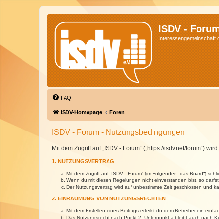
ISDV - Foru
Interessengemeinschaft de
FAQ
ISDV-Homepage
Foren
ISDV - Forum - Nutzungsbedingungen
Mit dem Zugriff auf „ISDV - Forum“ („https://isdv.net/forum“) 
1. NUTZUNGSVERTRAG
Mit dem Zugriff auf „ISDV - Forum“ (im Folgenden „das Board“) sch
Wenn du mit diesen Regelungen nicht einverstanden bist, so darfst 
Der Nutzungsvertrag wird auf unbestimmte Zeit geschlossen und kan
2. EINRÄUMUNG VON NUTZUNGSRECHTEN
Mit dem Erstellen eines Beitrags erteilst du dem Betreiber ein ein
Das Nutzungsrecht nach Punkt 2, Unterpunkt a bleibt auch nach 