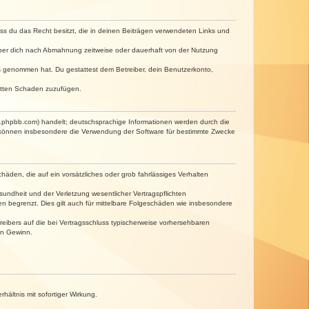
dass du das Recht besitzt, die in deinen Beiträgen verwendeten Links und
iber dich nach Abmahnung zeitweise oder dauerhaft von der Nutzung
tnis genommen hat. Du gestattest dem Betreiber, dein Benutzerkonto,
ritten Schaden zuzufügen.
w.phpbb.com) handelt; deutschsprachige Informationen werden durch die
e können insbesondere die Verwendung der Software für bestimmte Zwecke
häden, die auf ein vorsätzliches oder grob fahrlässiges Verhalten
undheit und der Verletzung wesentlicher Vertragspflichten
n begrenzt. Dies gilt auch für mittelbare Folgeschäden wie insbesondere
eibers auf die bei Vertragsschluss typischerweise vorhersehbaren
en Gewinn.
ältnis mit sofortiger Wirkung.