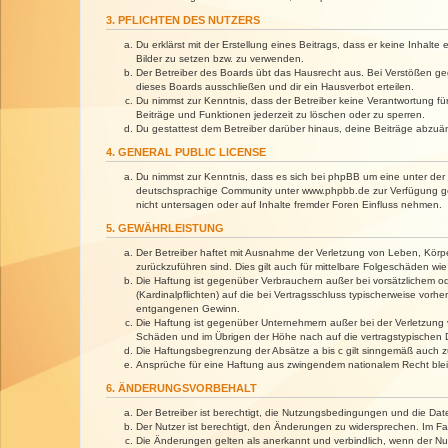
3. PFLICHTEN DES NUTZERS
Du erklärst mit der Erstellung eines Beitrags, dass er keine Inhalt
Bilder zu setzen bzw. zu verwenden.
Der Betreiber des Boards übt das Hausrecht aus. Bei Verstößen g
dieses Boards ausschließen und dir ein Hausverbot erteilen.
Du nimmst zur Kenntnis, dass der Betreiber keine Verantwortung für 
Beiträge und Funktionen jederzeit zu löschen oder zu sperren.
Du gestattest dem Betreiber darüber hinaus, deine Beiträge abzuä
4. GENERAL PUBLIC LICENSE
Du nimmst zur Kenntnis, dass es sich bei phpBB um eine unter der 
deutschsprachige Community unter www.phpbb.de zur Verfügung gest
nicht untersagen oder auf Inhalte fremder Foren Einfluss nehmen.
5. GEWÄHRLEISTUNG
Der Betreiber haftet mit Ausnahme der Verletzung von Leben, Körper
zurückzuführen sind. Dies gilt auch für mittelbare Folgeschäden 
Die Haftung ist gegenüber Verbrauchern außer bei vorsätzlichem o
(Kardinalpflichten) auf die bei Vertragsschluss typischerweise vo
entgangenen Gewinn.
Die Haftung ist gegenüber Unternehmern außer bei der Verletzung 
Schäden und im Übrigen der Höhe nach auf die vertragstypischen 
Die Haftungsbegrenzung der Absätze a bis c gilt sinngemäß auch zu
Ansprüche für eine Haftung aus zwingendem nationalem Recht blei
6. ÄNDERUNGSVORBEHALT
Der Betreiber ist berechtigt, die Nutzungsbedingungen und die Dat
Der Nutzer ist berechtigt, den Änderungen zu widersprechen. Im Fa
Die Änderungen gelten als anerkannt und verbindlich, wenn der N