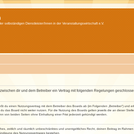
m
r selbständigen Dienstleister/Innen in der Veranstaltungswirtschaft e.V.
wird zwischen dir und dem Betreiber ein Vertrag mit folgenden Regelungen geschlosse
ließt du einen Nutzungsvertrag mit dem Betreiber des Boards ab (im Folgenden „Betreiber“) und 
du das Board nicht weiter nutzen. Für die Nutzung des Boards gelten jeweils die an dieser Stell
n von beiden Seiten ohne Einhaltung einer Frist jederzeit gekündigt werden.
faches, zeitlich und räumlich unbeschränktes und unentgeltliches Recht, deinen Beitrag im Rahme
Kündigung des Nutzungsvertrages bestehen.