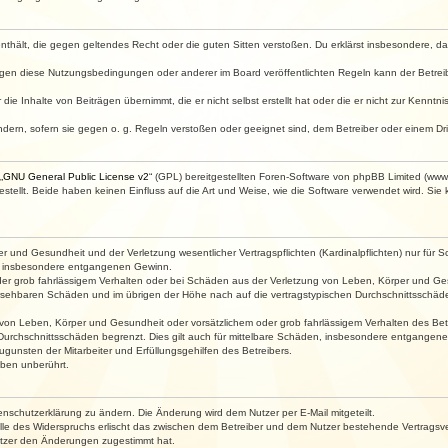
e enthält, die gegen geltendes Recht oder die guten Sitten verstoßen. Du erklärst insbesondere, 
egen diese Nutzungsbedingungen oder anderer im Board veröffentlichten Regeln kann der Betre
die Inhalte von Beiträgen übernimmt, die er nicht selbst erstellt hat oder die er nicht zur Kenn
ndern, sofern sie gegen o. g. Regeln verstoßen oder geeignet sind, dem Betreiber oder einem D
„
GNU General Public License v2
“ (GPL) bereitgestellten Foren-Software von phpBB Limited (ww
ellt. Beide haben keinen Einfluss auf die Art und Weise, wie die Software verwendet wird. Si
 und Gesundheit und der Verletzung wesentlicher Vertragspflichten (Kardinalpflichten) nur für Sc
wie insbesondere entgangenen Gewinn.
der grob fahrlässigem Verhalten oder bei Schäden aus der Verletzung von Leben, Körper und Ges
rhersehbaren Schäden und im übrigen der Höhe nach auf die vertragstypischen Durchschnittsschäde
von Leben, Körper und Gesundheit oder vorsätzlichem oder grob fahrlässigem Verhalten des Betr
Durchschnittsschäden begrenzt. Dies gilt auch für mittelbare Schäden, insbesondere entgangen
gunsten der Mitarbeiter und Erfüllungsgehilfen des Betreibers.
ben unberührt.
enschutzerklärung zu ändern. Die Änderung wird dem Nutzer per E-Mail mitgeteilt.
lle des Widerspruchs erlischt das zwischen dem Betreiber und dem Nutzer bestehende Vertragsverh
utzer den Änderungen zugestimmt hat.