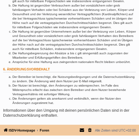
gilt auch für mittelbare Folgeschäden wie insbesondere entgangenen Gewinn.
Die Haftung ist gegenüber Verbrauchern außer bei vorsätzlichem oder grob
fahrlässigem Verhalten oder bei Schäden aus der Verletzung von Leben, Körper und
Gesundheit und der Verletzung wesentlicher Vertragspflichten (Kardinalpflichten) auf
die bei Vertragsschluss typischerweise vorhersehbaren Schäden und im übrigen der
Höhe nach auf die vertragstypischen Durchschnittsschäden begrenzt. Dies gilt auch
für mittelbare Folgeschäden wie insbesondere entgangenen Gewinn.
Die Haftung ist gegenüber Unternehmern außer bei der Verletzung von Leben, Körper
und Gesundheit oder vorsätzlichem oder grob fahrlässigem Verhalten des Betreibers
auf die bei Vertragsschluss typischerweise vorhersehbaren Schäden und im Übrigen
der Höhe nach auf die vertragstypischen Durchschnittsschäden begrenzt. Dies gilt
auch für mittelbare Schäden, insbesondere entgangenen Gewinn.
Die Haftungsbegrenzung der Absätze a bis c gilt sinngemäß auch zugunsten der
Mitarbeiter und Erfüllungsgehilfen des Betreibers.
Ansprüche für eine Haftung aus zwingendem nationalem Recht bleiben unberührt.
6. ÄNDERUNGSVORBEHALT
Der Betreiber ist berechtigt, die Nutzungsbedingungen und die Datenschutzerklärung
zu ändern. Die Änderung wird dem Nutzer per E-Mail mitgeteilt.
Der Nutzer ist berechtigt, den Änderungen zu widersprechen. Im Falle des
Widerspruchs erlischt das zwischen dem Betreiber und dem Nutzer bestehende
Vertragsverhältnis mit sofortiger Wirkung.
Die Änderungen gelten als anerkannt und verbindlich, wenn der Nutzer den
Änderungen zugestimmt hat.
Informationen über den Umgang mit deinen persönlichen Daten sind in der
Datenschutzerklärung enthalten.
ISDV-Homepage
Foren
Alle Zeiten sind
UTC+02:00