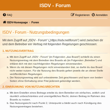
ISDV - Forum
FAQ
Registrieren
Anmelden
ISDV-Homepage
Foren
ISDV - Forum - Nutzungsbedingungen
Mit dem Zugriff auf „ISDV - Forum“ („https://isdv.net/forum“) wird zwischen dir
und dem Betreiber ein Vertrag mit folgenden Regelungen geschlossen:
1. NUTZUNGSVERTRAG
Mit dem Zugriff auf „ISDV - Forum“ (im Folgenden „das Board“) schließt du einen
Nutzungsvertrag mit dem Betreiber des Boards ab (im Folgenden „Betreiber“) und
erklärst dich mit den nachfolgenden Regelungen einverstanden.
Wenn du mit diesen Regelungen nicht einverstanden bist, so darfst du das Board
nicht weiter nutzen. Für die Nutzung des Boards gelten jeweils die an dieser Stelle
veröffentlichten Regelungen.
Der Nutzungsvertrag wird auf unbestimmte Zeit geschlossen und kann von beiden
Seiten ohne Einhaltung einer Frist jederzeit gekündigt werden.
2. EINRÄUMUNG VON NUTZUNGSRECHTEN
Mit dem Erstellen eines Beitrags erteilst du dem Betreiber ein einfaches, zeitlich und
räumlich unbeschränktes und unentgeltliches Recht, deinen Beitrag im Rahmen des
Boards zu nutzen.
Das Nutzungsrecht nach Punkt 2, Unterpunkt a bleibt auch nach Kündigung des
Nutzungsvertrages bestehen.