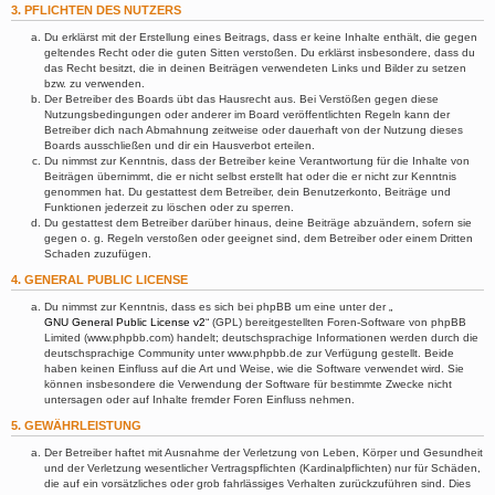
3. PFLICHTEN DES NUTZERS
Du erklärst mit der Erstellung eines Beitrags, dass er keine Inhalte enthält, die gegen
geltendes Recht oder die guten Sitten verstoßen. Du erklärst insbesondere, dass du
das Recht besitzt, die in deinen Beiträgen verwendeten Links und Bilder zu setzen
bzw. zu verwenden.
Der Betreiber des Boards übt das Hausrecht aus. Bei Verstößen gegen diese
Nutzungsbedingungen oder anderer im Board veröffentlichten Regeln kann der
Betreiber dich nach Abmahnung zeitweise oder dauerhaft von der Nutzung dieses
Boards ausschließen und dir ein Hausverbot erteilen.
Du nimmst zur Kenntnis, dass der Betreiber keine Verantwortung für die Inhalte von
Beiträgen übernimmt, die er nicht selbst erstellt hat oder die er nicht zur Kenntnis
genommen hat. Du gestattest dem Betreiber, dein Benutzerkonto, Beiträge und
Funktionen jederzeit zu löschen oder zu sperren.
Du gestattest dem Betreiber darüber hinaus, deine Beiträge abzuändern, sofern sie
gegen o. g. Regeln verstoßen oder geeignet sind, dem Betreiber oder einem Dritten
Schaden zuzufügen.
4. GENERAL PUBLIC LICENSE
Du nimmst zur Kenntnis, dass es sich bei phpBB um eine unter der „
GNU General Public License v2
“ (GPL) bereitgestellten Foren-Software von phpBB
Limited (www.phpbb.com) handelt; deutschsprachige Informationen werden durch die
deutschsprachige Community unter www.phpbb.de zur Verfügung gestellt. Beide
haben keinen Einfluss auf die Art und Weise, wie die Software verwendet wird. Sie
können insbesondere die Verwendung der Software für bestimmte Zwecke nicht
untersagen oder auf Inhalte fremder Foren Einfluss nehmen.
5. GEWÄHRLEISTUNG
Der Betreiber haftet mit Ausnahme der Verletzung von Leben, Körper und Gesundheit
und der Verletzung wesentlicher Vertragspflichten (Kardinalpflichten) nur für Schäden,
die auf ein vorsätzliches oder grob fahrlässiges Verhalten zurückzuführen sind. Dies