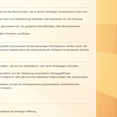
dass du das Recht besitzt, die in deinen Beiträgen verwendeten Links und
iber dich nach Abmahnung zeitweise oder dauerhaft von der Nutzung
tnis genommen hat. Du gestattest dem Betreiber, dein Benutzerkonto,
ritten Schaden zuzufügen.
w.phpbb.com) handelt; deutschsprachige Informationen werden durch die
e können insbesondere die Verwendung der Software für bestimmte Zwecke
häden, die auf ein vorsätzliches oder grob fahrlässiges Verhalten
undheit und der Verletzung wesentlicher Vertragspflichten
n begrenzt. Dies gilt auch für mittelbare Folgeschäden wie insbesondere
eibers auf die bei Vertragsschluss typischerweise vorhersehbaren
en Gewinn.
ältnis mit sofortiger Wirkung.