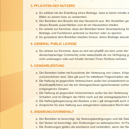
3. PFLICHTEN DES NUTZERS
Du erklärst mit der Erstellung eines Beitrags, dass er keine Inhalt
Bilder zu setzen bzw. zu verwenden.
Der Betreiber des Boards übt das Hausrecht aus. Bei Verstößen g
dieses Boards ausschließen und dir ein Hausverbot erteilen.
Du nimmst zur Kenntnis, dass der Betreiber keine Verantwortung für 
Beiträge und Funktionen jederzeit zu löschen oder zu sperren.
Du gestattest dem Betreiber darüber hinaus, deine Beiträge abzuä
4. GENERAL PUBLIC LICENSE
Du nimmst zur Kenntnis, dass es sich bei phpBB um eine unter der 
deutschsprachige Community unter www.phpbb.de zur Verfügung gest
nicht untersagen oder auf Inhalte fremder Foren Einfluss nehmen.
5. GEWÄHRLEISTUNG
Der Betreiber haftet mit Ausnahme der Verletzung von Leben, Körper
zurückzuführen sind. Dies gilt auch für mittelbare Folgeschäden 
Die Haftung ist gegenüber Verbrauchern außer bei vorsätzlichem o
(Kardinalpflichten) auf die bei Vertragsschluss typischerweise vo
entgangenen Gewinn.
Die Haftung ist gegenüber Unternehmern außer bei der Verletzung 
Schäden und im Übrigen der Höhe nach auf die vertragstypischen 
Die Haftungsbegrenzung der Absätze a bis c gilt sinngemäß auch zu
Ansprüche für eine Haftung aus zwingendem nationalem Recht blei
6. ÄNDERUNGSVORBEHALT
Der Betreiber ist berechtigt, die Nutzungsbedingungen und die Dat
Der Nutzer ist berechtigt, den Änderungen zu widersprechen. Im Fa
Die Änderungen gelten als anerkannt und verbindlich, wenn der N