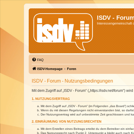
ISDV - Foru
Interessengemeinschaft de
FAQ
ISDV-Homepage
Foren
ISDV - Forum - Nutzungsbedingungen
Mit dem Zugriff auf „ISDV - Forum“ („https://isdv.net/forum“) 
1. NUTZUNGSVERTRAG
Mit dem Zugriff auf „ISDV - Forum“ (im Folgenden „das Board“) sch
Wenn du mit diesen Regelungen nicht einverstanden bist, so darfst 
Der Nutzungsvertrag wird auf unbestimmte Zeit geschlossen und kan
2. EINRÄUMUNG VON NUTZUNGSRECHTEN
Mit dem Erstellen eines Beitrags erteilst du dem Betreiber ein ein
Das Nutzungsrecht nach Punkt 2, Unterpunkt a bleibt auch nach 