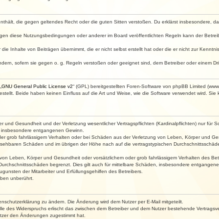
e enthält, die gegen geltendes Recht oder die guten Sitten verstoßen. Du erklärst insbesondere, 
egen diese Nutzungsbedingungen oder anderer im Board veröffentlichten Regeln kann der Betre
die Inhalte von Beiträgen übernimmt, die er nicht selbst erstellt hat oder die er nicht zur Kenn
ndern, sofern sie gegen o. g. Regeln verstoßen oder geeignet sind, dem Betreiber oder einem D
„
GNU General Public License v2
“ (GPL) bereitgestellten Foren-Software von phpBB Limited (ww
ellt. Beide haben keinen Einfluss auf die Art und Weise, wie die Software verwendet wird. Si
 und Gesundheit und der Verletzung wesentlicher Vertragspflichten (Kardinalpflichten) nur für Sc
wie insbesondere entgangenen Gewinn.
der grob fahrlässigem Verhalten oder bei Schäden aus der Verletzung von Leben, Körper und Ges
rhersehbaren Schäden und im übrigen der Höhe nach auf die vertragstypischen Durchschnittsschäde
von Leben, Körper und Gesundheit oder vorsätzlichem oder grob fahrlässigem Verhalten des Betr
Durchschnittsschäden begrenzt. Dies gilt auch für mittelbare Schäden, insbesondere entgangen
gunsten der Mitarbeiter und Erfüllungsgehilfen des Betreibers.
ben unberührt.
enschutzerklärung zu ändern. Die Änderung wird dem Nutzer per E-Mail mitgeteilt.
lle des Widerspruchs erlischt das zwischen dem Betreiber und dem Nutzer bestehende Vertragsverh
utzer den Änderungen zugestimmt hat.