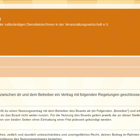
m
r selbständigen Dienstleister/Innen in der Veranstaltungswirtschaft e.V.
wird zwischen dir und dem Betreiber ein Vertrag mit folgenden Regelungen geschlosse
ließt du einen Nutzungsvertrag mit dem Betreiber des Boards ab (im Folgenden „Betreiber“) und 
du das Board nicht weiter nutzen. Für die Nutzung des Boards gelten jeweils die an dieser Stell
n von beiden Seiten ohne Einhaltung einer Frist jederzeit gekündigt werden.
faches, zeitlich und räumlich unbeschränktes und unentgeltliches Recht, deinen Beitrag im Rahme
Kündigung des Nutzungsvertrages bestehen.