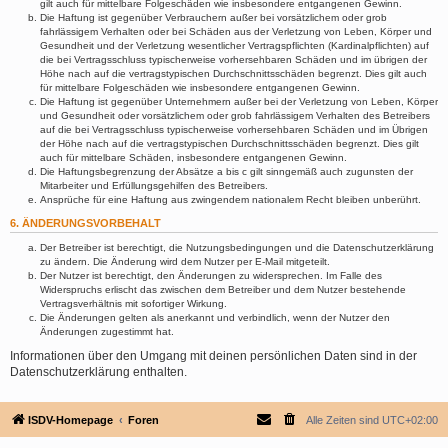
gilt auch für mittelbare Folgeschäden wie insbesondere entgangenen Gewinn.
Die Haftung ist gegenüber Verbrauchern außer bei vorsätzlichem oder grob
fahrlässigem Verhalten oder bei Schäden aus der Verletzung von Leben, Körper und
Gesundheit und der Verletzung wesentlicher Vertragspflichten (Kardinalpflichten) auf
die bei Vertragsschluss typischerweise vorhersehbaren Schäden und im übrigen der
Höhe nach auf die vertragstypischen Durchschnittsschäden begrenzt. Dies gilt auch
für mittelbare Folgeschäden wie insbesondere entgangenen Gewinn.
Die Haftung ist gegenüber Unternehmern außer bei der Verletzung von Leben, Körper
und Gesundheit oder vorsätzlichem oder grob fahrlässigem Verhalten des Betreibers
auf die bei Vertragsschluss typischerweise vorhersehbaren Schäden und im Übrigen
der Höhe nach auf die vertragstypischen Durchschnittsschäden begrenzt. Dies gilt
auch für mittelbare Schäden, insbesondere entgangenen Gewinn.
Die Haftungsbegrenzung der Absätze a bis c gilt sinngemäß auch zugunsten der
Mitarbeiter und Erfüllungsgehilfen des Betreibers.
Ansprüche für eine Haftung aus zwingendem nationalem Recht bleiben unberührt.
6. ÄNDERUNGSVORBEHALT
Der Betreiber ist berechtigt, die Nutzungsbedingungen und die Datenschutzerklärung
zu ändern. Die Änderung wird dem Nutzer per E-Mail mitgeteilt.
Der Nutzer ist berechtigt, den Änderungen zu widersprechen. Im Falle des
Widerspruchs erlischt das zwischen dem Betreiber und dem Nutzer bestehende
Vertragsverhältnis mit sofortiger Wirkung.
Die Änderungen gelten als anerkannt und verbindlich, wenn der Nutzer den
Änderungen zugestimmt hat.
Informationen über den Umgang mit deinen persönlichen Daten sind in der
Datenschutzerklärung enthalten.
ISDV-Homepage
Foren
Alle Zeiten sind
UTC+02:00