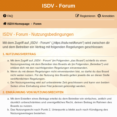
ISDV - Forum
FAQ
Registrieren
Anmelden
ISDV-Homepage
Foren
ISDV - Forum - Nutzungsbedingungen
Mit dem Zugriff auf „ISDV - Forum“ („https://isdv.net/forum“) wird zwischen dir
und dem Betreiber ein Vertrag mit folgenden Regelungen geschlossen:
1. NUTZUNGSVERTRAG
Mit dem Zugriff auf „ISDV - Forum“ (im Folgenden „das Board“) schließt du einen
Nutzungsvertrag mit dem Betreiber des Boards ab (im Folgenden „Betreiber“) und
erklärst dich mit den nachfolgenden Regelungen einverstanden.
Wenn du mit diesen Regelungen nicht einverstanden bist, so darfst du das Board
nicht weiter nutzen. Für die Nutzung des Boards gelten jeweils die an dieser Stelle
veröffentlichten Regelungen.
Der Nutzungsvertrag wird auf unbestimmte Zeit geschlossen und kann von beiden
Seiten ohne Einhaltung einer Frist jederzeit gekündigt werden.
2. EINRÄUMUNG VON NUTZUNGSRECHTEN
Mit dem Erstellen eines Beitrags erteilst du dem Betreiber ein einfaches, zeitlich und
räumlich unbeschränktes und unentgeltliches Recht, deinen Beitrag im Rahmen des
Boards zu nutzen.
Das Nutzungsrecht nach Punkt 2, Unterpunkt a bleibt auch nach Kündigung des
Nutzungsvertrages bestehen.