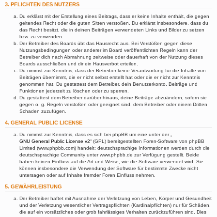
3. PFLICHTEN DES NUTZERS
Du erklärst mit der Erstellung eines Beitrags, dass er keine Inhalte enthält, die gegen
geltendes Recht oder die guten Sitten verstoßen. Du erklärst insbesondere, dass du
das Recht besitzt, die in deinen Beiträgen verwendeten Links und Bilder zu setzen
bzw. zu verwenden.
Der Betreiber des Boards übt das Hausrecht aus. Bei Verstößen gegen diese
Nutzungsbedingungen oder anderer im Board veröffentlichten Regeln kann der
Betreiber dich nach Abmahnung zeitweise oder dauerhaft von der Nutzung dieses
Boards ausschließen und dir ein Hausverbot erteilen.
Du nimmst zur Kenntnis, dass der Betreiber keine Verantwortung für die Inhalte von
Beiträgen übernimmt, die er nicht selbst erstellt hat oder die er nicht zur Kenntnis
genommen hat. Du gestattest dem Betreiber, dein Benutzerkonto, Beiträge und
Funktionen jederzeit zu löschen oder zu sperren.
Du gestattest dem Betreiber darüber hinaus, deine Beiträge abzuändern, sofern sie
gegen o. g. Regeln verstoßen oder geeignet sind, dem Betreiber oder einem Dritten
Schaden zuzufügen.
4. GENERAL PUBLIC LICENSE
Du nimmst zur Kenntnis, dass es sich bei phpBB um eine unter der „
GNU General Public License v2
“ (GPL) bereitgestellten Foren-Software von phpBB
Limited (www.phpbb.com) handelt; deutschsprachige Informationen werden durch die
deutschsprachige Community unter www.phpbb.de zur Verfügung gestellt. Beide
haben keinen Einfluss auf die Art und Weise, wie die Software verwendet wird. Sie
können insbesondere die Verwendung der Software für bestimmte Zwecke nicht
untersagen oder auf Inhalte fremder Foren Einfluss nehmen.
5. GEWÄHRLEISTUNG
Der Betreiber haftet mit Ausnahme der Verletzung von Leben, Körper und Gesundheit
und der Verletzung wesentlicher Vertragspflichten (Kardinalpflichten) nur für Schäden,
die auf ein vorsätzliches oder grob fahrlässiges Verhalten zurückzuführen sind. Dies