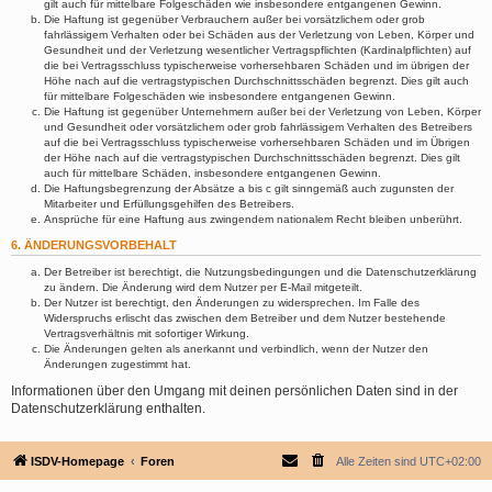
gilt auch für mittelbare Folgeschäden wie insbesondere entgangenen Gewinn.
Die Haftung ist gegenüber Verbrauchern außer bei vorsätzlichem oder grob
fahrlässigem Verhalten oder bei Schäden aus der Verletzung von Leben, Körper und
Gesundheit und der Verletzung wesentlicher Vertragspflichten (Kardinalpflichten) auf
die bei Vertragsschluss typischerweise vorhersehbaren Schäden und im übrigen der
Höhe nach auf die vertragstypischen Durchschnittsschäden begrenzt. Dies gilt auch
für mittelbare Folgeschäden wie insbesondere entgangenen Gewinn.
Die Haftung ist gegenüber Unternehmern außer bei der Verletzung von Leben, Körper
und Gesundheit oder vorsätzlichem oder grob fahrlässigem Verhalten des Betreibers
auf die bei Vertragsschluss typischerweise vorhersehbaren Schäden und im Übrigen
der Höhe nach auf die vertragstypischen Durchschnittsschäden begrenzt. Dies gilt
auch für mittelbare Schäden, insbesondere entgangenen Gewinn.
Die Haftungsbegrenzung der Absätze a bis c gilt sinngemäß auch zugunsten der
Mitarbeiter und Erfüllungsgehilfen des Betreibers.
Ansprüche für eine Haftung aus zwingendem nationalem Recht bleiben unberührt.
6. ÄNDERUNGSVORBEHALT
Der Betreiber ist berechtigt, die Nutzungsbedingungen und die Datenschutzerklärung
zu ändern. Die Änderung wird dem Nutzer per E-Mail mitgeteilt.
Der Nutzer ist berechtigt, den Änderungen zu widersprechen. Im Falle des
Widerspruchs erlischt das zwischen dem Betreiber und dem Nutzer bestehende
Vertragsverhältnis mit sofortiger Wirkung.
Die Änderungen gelten als anerkannt und verbindlich, wenn der Nutzer den
Änderungen zugestimmt hat.
Informationen über den Umgang mit deinen persönlichen Daten sind in der
Datenschutzerklärung enthalten.
ISDV-Homepage
Foren
Alle Zeiten sind
UTC+02:00