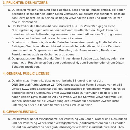
3. PFLICHTEN DES NUTZERS
Du erklärst mit der Erstellung eines Beitrags, dass er keine Inhalte enthält, die gegen
geltendes Recht oder die guten Sitten verstoßen. Du erklärst insbesondere, dass du
das Recht besitzt, die in deinen Beiträgen verwendeten Links und Bilder zu setzen
bzw. zu verwenden.
Der Betreiber des Boards übt das Hausrecht aus. Bei Verstößen gegen diese
Nutzungsbedingungen oder anderer im Board veröffentlichten Regeln kann der
Betreiber dich nach Abmahnung zeitweise oder dauerhaft von der Nutzung dieses
Boards ausschließen und dir ein Hausverbot erteilen.
Du nimmst zur Kenntnis, dass der Betreiber keine Verantwortung für die Inhalte von
Beiträgen übernimmt, die er nicht selbst erstellt hat oder die er nicht zur Kenntnis
genommen hat. Du gestattest dem Betreiber, dein Benutzerkonto, Beiträge und
Funktionen jederzeit zu löschen oder zu sperren.
Du gestattest dem Betreiber darüber hinaus, deine Beiträge abzuändern, sofern sie
gegen o. g. Regeln verstoßen oder geeignet sind, dem Betreiber oder einem Dritten
Schaden zuzufügen.
4. GENERAL PUBLIC LICENSE
Du nimmst zur Kenntnis, dass es sich bei phpBB um eine unter der „
GNU General Public License v2
“ (GPL) bereitgestellten Foren-Software von phpBB
Limited (www.phpbb.com) handelt; deutschsprachige Informationen werden durch die
deutschsprachige Community unter www.phpbb.de zur Verfügung gestellt. Beide
haben keinen Einfluss auf die Art und Weise, wie die Software verwendet wird. Sie
können insbesondere die Verwendung der Software für bestimmte Zwecke nicht
untersagen oder auf Inhalte fremder Foren Einfluss nehmen.
5. GEWÄHRLEISTUNG
Der Betreiber haftet mit Ausnahme der Verletzung von Leben, Körper und Gesundheit
und der Verletzung wesentlicher Vertragspflichten (Kardinalpflichten) nur für Schäden,
die auf ein vorsätzliches oder grob fahrlässiges Verhalten zurückzuführen sind. Dies