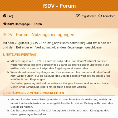
ISDV - Forum
FAQ
Registrieren
Anmelden
ISDV-Homepage
Foren
ISDV - Forum - Nutzungsbedingungen
Mit dem Zugriff auf „ISDV - Forum“ („https://isdv.net/forum“) wird zwischen dir
und dem Betreiber ein Vertrag mit folgenden Regelungen geschlossen:
1. NUTZUNGSVERTRAG
Mit dem Zugriff auf „ISDV - Forum“ (im Folgenden „das Board“) schließt du einen
Nutzungsvertrag mit dem Betreiber des Boards ab (im Folgenden „Betreiber“) und
erklärst dich mit den nachfolgenden Regelungen einverstanden.
Wenn du mit diesen Regelungen nicht einverstanden bist, so darfst du das Board
nicht weiter nutzen. Für die Nutzung des Boards gelten jeweils die an dieser Stelle
veröffentlichten Regelungen.
Der Nutzungsvertrag wird auf unbestimmte Zeit geschlossen und kann von beiden
Seiten ohne Einhaltung einer Frist jederzeit gekündigt werden.
2. EINRÄUMUNG VON NUTZUNGSRECHTEN
Mit dem Erstellen eines Beitrags erteilst du dem Betreiber ein einfaches, zeitlich und
räumlich unbeschränktes und unentgeltliches Recht, deinen Beitrag im Rahmen des
Boards zu nutzen.
Das Nutzungsrecht nach Punkt 2, Unterpunkt a bleibt auch nach Kündigung des
Nutzungsvertrages bestehen.