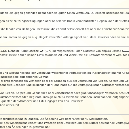
e enthält, die gegen geltendes Recht oder die guten Sitten verstoßen. Du erklärst insbesondere, 
egen diese Nutzungsbedingungen oder anderer im Board veröffentlichten Regeln kann der Betre
die Inhalte von Beiträgen übernimmt, die er nicht selbst erstellt hat oder die er nicht zur Kenn
ndern, sofern sie gegen o. g. Regeln verstoßen oder geeignet sind, dem Betreiber oder einem D
„
GNU General Public License v2
“ (GPL) bereitgestellten Foren-Software von phpBB Limited (ww
ellt. Beide haben keinen Einfluss auf die Art und Weise, wie die Software verwendet wird. Si
 und Gesundheit und der Verletzung wesentlicher Vertragspflichten (Kardinalpflichten) nur für Sc
wie insbesondere entgangenen Gewinn.
der grob fahrlässigem Verhalten oder bei Schäden aus der Verletzung von Leben, Körper und Ges
rhersehbaren Schäden und im übrigen der Höhe nach auf die vertragstypischen Durchschnittsschäde
von Leben, Körper und Gesundheit oder vorsätzlichem oder grob fahrlässigem Verhalten des Betr
Durchschnittsschäden begrenzt. Dies gilt auch für mittelbare Schäden, insbesondere entgangen
gunsten der Mitarbeiter und Erfüllungsgehilfen des Betreibers.
ben unberührt.
enschutzerklärung zu ändern. Die Änderung wird dem Nutzer per E-Mail mitgeteilt.
lle des Widerspruchs erlischt das zwischen dem Betreiber und dem Nutzer bestehende Vertragsverh
utzer den Änderungen zugestimmt hat.