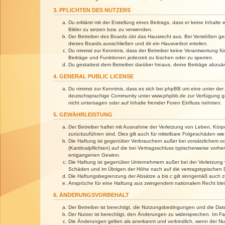
3. PFLICHTEN DES NUTZERS
Du erklärst mit der Erstellung eines Beitrags, dass er keine Inhalt
Bilder zu setzen bzw. zu verwenden.
Der Betreiber des Boards übt das Hausrecht aus. Bei Verstößen g
dieses Boards ausschließen und dir ein Hausverbot erteilen.
Du nimmst zur Kenntnis, dass der Betreiber keine Verantwortung für 
Beiträge und Funktionen jederzeit zu löschen oder zu sperren.
Du gestattest dem Betreiber darüber hinaus, deine Beiträge abzuä
4. GENERAL PUBLIC LICENSE
Du nimmst zur Kenntnis, dass es sich bei phpBB um eine unter der 
deutschsprachige Community unter www.phpbb.de zur Verfügung gest
nicht untersagen oder auf Inhalte fremder Foren Einfluss nehmen.
5. GEWÄHRLEISTUNG
Der Betreiber haftet mit Ausnahme der Verletzung von Leben, Körper
zurückzuführen sind. Dies gilt auch für mittelbare Folgeschäden 
Die Haftung ist gegenüber Verbrauchern außer bei vorsätzlichem o
(Kardinalpflichten) auf die bei Vertragsschluss typischerweise vo
entgangenen Gewinn.
Die Haftung ist gegenüber Unternehmern außer bei der Verletzung 
Schäden und im Übrigen der Höhe nach auf die vertragstypischen 
Die Haftungsbegrenzung der Absätze a bis c gilt sinngemäß auch zu
Ansprüche für eine Haftung aus zwingendem nationalem Recht blei
6. ÄNDERUNGSVORBEHALT
Der Betreiber ist berechtigt, die Nutzungsbedingungen und die Dat
Der Nutzer ist berechtigt, den Änderungen zu widersprechen. Im Fa
Die Änderungen gelten als anerkannt und verbindlich, wenn der N