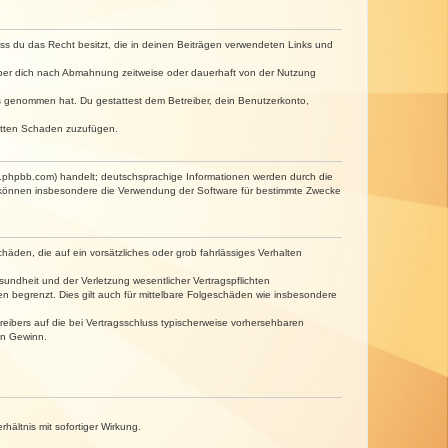
dass du das Recht besitzt, die in deinen Beiträgen verwendeten Links und
iber dich nach Abmahnung zeitweise oder dauerhaft von der Nutzung
tnis genommen hat. Du gestattest dem Betreiber, dein Benutzerkonto,
ritten Schaden zuzufügen.
w.phpbb.com) handelt; deutschsprachige Informationen werden durch die
e können insbesondere die Verwendung der Software für bestimmte Zwecke
häden, die auf ein vorsätzliches oder grob fahrlässiges Verhalten
undheit und der Verletzung wesentlicher Vertragspflichten
n begrenzt. Dies gilt auch für mittelbare Folgeschäden wie insbesondere
eibers auf die bei Vertragsschluss typischerweise vorhersehbaren
en Gewinn.
ältnis mit sofortiger Wirkung.