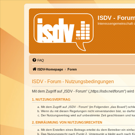
ISDV - Foru
Interessengemeinschaft de
FAQ
ISDV-Homepage
Foren
ISDV - Forum - Nutzungsbedingungen
Mit dem Zugriff auf „ISDV - Forum“ („https://isdv.net/forum“) 
1. NUTZUNGSVERTRAG
Mit dem Zugriff auf „ISDV - Forum“ (im Folgenden „das Board“) sch
Wenn du mit diesen Regelungen nicht einverstanden bist, so darfst 
Der Nutzungsvertrag wird auf unbestimmte Zeit geschlossen und kan
2. EINRÄUMUNG VON NUTZUNGSRECHTEN
Mit dem Erstellen eines Beitrags erteilst du dem Betreiber ein ein
Das Nutzungsrecht nach Punkt 2, Unterpunkt a bleibt auch nach 