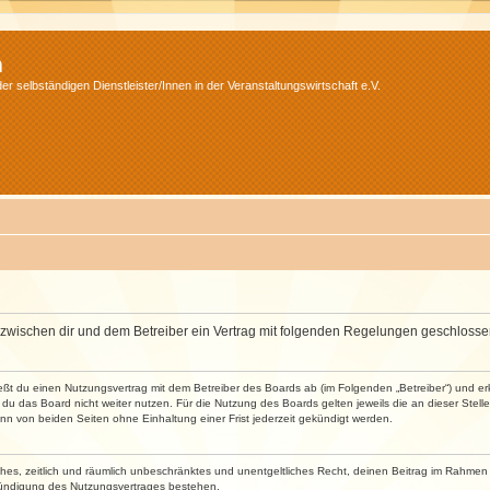
m
r selbständigen Dienstleister/Innen in der Veranstaltungswirtschaft e.V.
wird zwischen dir und dem Betreiber ein Vertrag mit folgenden Regelungen geschlosse
ließt du einen Nutzungsvertrag mit dem Betreiber des Boards ab (im Folgenden „Betreiber“) und 
du das Board nicht weiter nutzen. Für die Nutzung des Boards gelten jeweils die an dieser Stell
n von beiden Seiten ohne Einhaltung einer Frist jederzeit gekündigt werden.
faches, zeitlich und räumlich unbeschränktes und unentgeltliches Recht, deinen Beitrag im Rahme
Kündigung des Nutzungsvertrages bestehen.