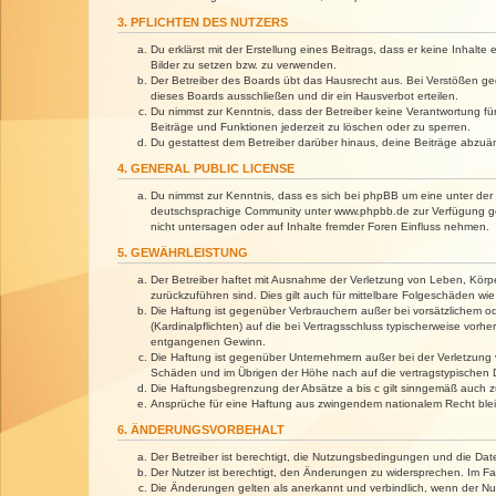
3. PFLICHTEN DES NUTZERS
Du erklärst mit der Erstellung eines Beitrags, dass er keine Inhalt
Bilder zu setzen bzw. zu verwenden.
Der Betreiber des Boards übt das Hausrecht aus. Bei Verstößen g
dieses Boards ausschließen und dir ein Hausverbot erteilen.
Du nimmst zur Kenntnis, dass der Betreiber keine Verantwortung für 
Beiträge und Funktionen jederzeit zu löschen oder zu sperren.
Du gestattest dem Betreiber darüber hinaus, deine Beiträge abzuä
4. GENERAL PUBLIC LICENSE
Du nimmst zur Kenntnis, dass es sich bei phpBB um eine unter der 
deutschsprachige Community unter www.phpbb.de zur Verfügung gest
nicht untersagen oder auf Inhalte fremder Foren Einfluss nehmen.
5. GEWÄHRLEISTUNG
Der Betreiber haftet mit Ausnahme der Verletzung von Leben, Körper
zurückzuführen sind. Dies gilt auch für mittelbare Folgeschäden 
Die Haftung ist gegenüber Verbrauchern außer bei vorsätzlichem o
(Kardinalpflichten) auf die bei Vertragsschluss typischerweise vo
entgangenen Gewinn.
Die Haftung ist gegenüber Unternehmern außer bei der Verletzung 
Schäden und im Übrigen der Höhe nach auf die vertragstypischen 
Die Haftungsbegrenzung der Absätze a bis c gilt sinngemäß auch zu
Ansprüche für eine Haftung aus zwingendem nationalem Recht blei
6. ÄNDERUNGSVORBEHALT
Der Betreiber ist berechtigt, die Nutzungsbedingungen und die Dat
Der Nutzer ist berechtigt, den Änderungen zu widersprechen. Im Fa
Die Änderungen gelten als anerkannt und verbindlich, wenn der N