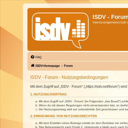
ISDV - Foru
Interessengemeinschaft de
FAQ
ISDV-Homepage
Foren
ISDV - Forum - Nutzungsbedingungen
Mit dem Zugriff auf „ISDV - Forum“ („https://isdv.net/forum“) 
1. NUTZUNGSVERTRAG
Mit dem Zugriff auf „ISDV - Forum“ (im Folgenden „das Board“) sch
Wenn du mit diesen Regelungen nicht einverstanden bist, so darfst 
Der Nutzungsvertrag wird auf unbestimmte Zeit geschlossen und kan
2. EINRÄUMUNG VON NUTZUNGSRECHTEN
Mit dem Erstellen eines Beitrags erteilst du dem Betreiber ein ein
Das Nutzungsrecht nach Punkt 2, Unterpunkt a bleibt auch nach 