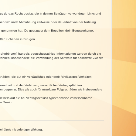
dass du das Recht besitzt, die in deinen Beiträgen verwendeten Links und
iber dich nach Abmahnung zeitweise oder dauerhaft von der Nutzung
tnis genommen hat. Du gestattest dem Betreiber, dein Benutzerkonto,
ritten Schaden zuzufügen.
w.phpbb.com) handelt; deutschsprachige Informationen werden durch die
e können insbesondere die Verwendung der Software für bestimmte Zwecke
häden, die auf ein vorsätzliches oder grob fahrlässiges Verhalten
undheit und der Verletzung wesentlicher Vertragspflichten
n begrenzt. Dies gilt auch für mittelbare Folgeschäden wie insbesondere
eibers auf die bei Vertragsschluss typischerweise vorhersehbaren
en Gewinn.
ältnis mit sofortiger Wirkung.