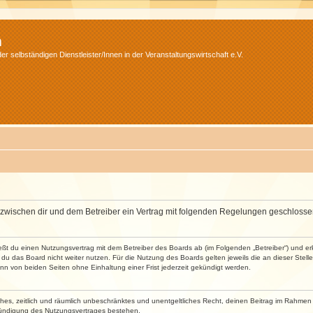
m
r selbständigen Dienstleister/Innen in der Veranstaltungswirtschaft e.V.
wird zwischen dir und dem Betreiber ein Vertrag mit folgenden Regelungen geschlosse
ließt du einen Nutzungsvertrag mit dem Betreiber des Boards ab (im Folgenden „Betreiber“) und 
du das Board nicht weiter nutzen. Für die Nutzung des Boards gelten jeweils die an dieser Stell
n von beiden Seiten ohne Einhaltung einer Frist jederzeit gekündigt werden.
faches, zeitlich und räumlich unbeschränktes und unentgeltliches Recht, deinen Beitrag im Rahme
Kündigung des Nutzungsvertrages bestehen.