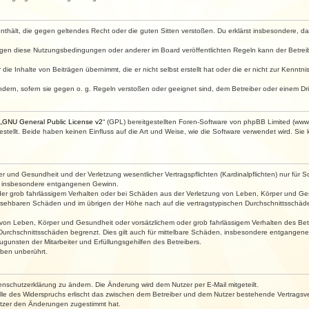
e enthält, die gegen geltendes Recht oder die guten Sitten verstoßen. Du erklärst insbesondere, 
egen diese Nutzungsbedingungen oder anderer im Board veröffentlichten Regeln kann der Betre
die Inhalte von Beiträgen übernimmt, die er nicht selbst erstellt hat oder die er nicht zur Kenn
ndern, sofern sie gegen o. g. Regeln verstoßen oder geeignet sind, dem Betreiber oder einem D
„
GNU General Public License v2
“ (GPL) bereitgestellten Foren-Software von phpBB Limited (ww
ellt. Beide haben keinen Einfluss auf die Art und Weise, wie die Software verwendet wird. Si
 und Gesundheit und der Verletzung wesentlicher Vertragspflichten (Kardinalpflichten) nur für Sc
wie insbesondere entgangenen Gewinn.
der grob fahrlässigem Verhalten oder bei Schäden aus der Verletzung von Leben, Körper und Ges
rhersehbaren Schäden und im übrigen der Höhe nach auf die vertragstypischen Durchschnittsschäde
von Leben, Körper und Gesundheit oder vorsätzlichem oder grob fahrlässigem Verhalten des Betr
Durchschnittsschäden begrenzt. Dies gilt auch für mittelbare Schäden, insbesondere entgangen
gunsten der Mitarbeiter und Erfüllungsgehilfen des Betreibers.
ben unberührt.
enschutzerklärung zu ändern. Die Änderung wird dem Nutzer per E-Mail mitgeteilt.
lle des Widerspruchs erlischt das zwischen dem Betreiber und dem Nutzer bestehende Vertragsverh
utzer den Änderungen zugestimmt hat.