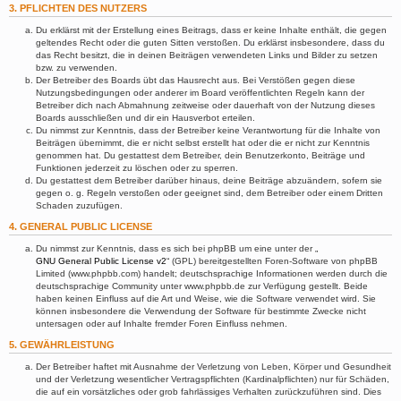
3. PFLICHTEN DES NUTZERS
Du erklärst mit der Erstellung eines Beitrags, dass er keine Inhalte enthält, die gegen
geltendes Recht oder die guten Sitten verstoßen. Du erklärst insbesondere, dass du
das Recht besitzt, die in deinen Beiträgen verwendeten Links und Bilder zu setzen
bzw. zu verwenden.
Der Betreiber des Boards übt das Hausrecht aus. Bei Verstößen gegen diese
Nutzungsbedingungen oder anderer im Board veröffentlichten Regeln kann der
Betreiber dich nach Abmahnung zeitweise oder dauerhaft von der Nutzung dieses
Boards ausschließen und dir ein Hausverbot erteilen.
Du nimmst zur Kenntnis, dass der Betreiber keine Verantwortung für die Inhalte von
Beiträgen übernimmt, die er nicht selbst erstellt hat oder die er nicht zur Kenntnis
genommen hat. Du gestattest dem Betreiber, dein Benutzerkonto, Beiträge und
Funktionen jederzeit zu löschen oder zu sperren.
Du gestattest dem Betreiber darüber hinaus, deine Beiträge abzuändern, sofern sie
gegen o. g. Regeln verstoßen oder geeignet sind, dem Betreiber oder einem Dritten
Schaden zuzufügen.
4. GENERAL PUBLIC LICENSE
Du nimmst zur Kenntnis, dass es sich bei phpBB um eine unter der „
GNU General Public License v2
“ (GPL) bereitgestellten Foren-Software von phpBB
Limited (www.phpbb.com) handelt; deutschsprachige Informationen werden durch die
deutschsprachige Community unter www.phpbb.de zur Verfügung gestellt. Beide
haben keinen Einfluss auf die Art und Weise, wie die Software verwendet wird. Sie
können insbesondere die Verwendung der Software für bestimmte Zwecke nicht
untersagen oder auf Inhalte fremder Foren Einfluss nehmen.
5. GEWÄHRLEISTUNG
Der Betreiber haftet mit Ausnahme der Verletzung von Leben, Körper und Gesundheit
und der Verletzung wesentlicher Vertragspflichten (Kardinalpflichten) nur für Schäden,
die auf ein vorsätzliches oder grob fahrlässiges Verhalten zurückzuführen sind. Dies