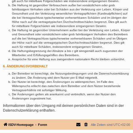
gilt auch für mittelbare Folgeschäden wie insbesondere entgangenen Gewinn.
Die Haftung ist gegenüber Verbrauchern außer bei vorsätzlichem oder grob
fahrlässigem Verhalten oder bei Schäden aus der Verletzung von Leben, Körper und
Gesundheit und der Verletzung wesentlicher Vertragspflichten (Kardinalpflichten) auf
die bei Vertragsschluss typischerweise vorhersehbaren Schäden und im übrigen der
Höhe nach auf die vertragstypischen Durchschnittsschäden begrenzt. Dies gilt auch
für mittelbare Folgeschäden wie insbesondere entgangenen Gewinn.
Die Haftung ist gegenüber Unternehmern außer bei der Verletzung von Leben, Körper
und Gesundheit oder vorsätzlichem oder grob fahrlässigem Verhalten des Betreibers
auf die bei Vertragsschluss typischerweise vorhersehbaren Schäden und im Übrigen
der Höhe nach auf die vertragstypischen Durchschnittsschäden begrenzt. Dies gilt
auch für mittelbare Schäden, insbesondere entgangenen Gewinn.
Die Haftungsbegrenzung der Absätze a bis c gilt sinngemäß auch zugunsten der
Mitarbeiter und Erfüllungsgehilfen des Betreibers.
Ansprüche für eine Haftung aus zwingendem nationalem Recht bleiben unberührt.
6. ÄNDERUNGSVORBEHALT
Der Betreiber ist berechtigt, die Nutzungsbedingungen und die Datenschutzerklärung
zu ändern. Die Änderung wird dem Nutzer per E-Mail mitgeteilt.
Der Nutzer ist berechtigt, den Änderungen zu widersprechen. Im Falle des
Widerspruchs erlischt das zwischen dem Betreiber und dem Nutzer bestehende
Vertragsverhältnis mit sofortiger Wirkung.
Die Änderungen gelten als anerkannt und verbindlich, wenn der Nutzer den
Änderungen zugestimmt hat.
Informationen über den Umgang mit deinen persönlichen Daten sind in der
Datenschutzerklärung enthalten.
ISDV-Homepage
Foren
Alle Zeiten sind
UTC+02:00