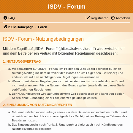
ISDV - Forum
FAQ
Registrieren
Anmelden
ISDV-Homepage
Foren
ISDV - Forum - Nutzungsbedingungen
Mit dem Zugriff auf „ISDV - Forum“ („https://isdv.net/forum“) wird zwischen dir
und dem Betreiber ein Vertrag mit folgenden Regelungen geschlossen:
1. NUTZUNGSVERTRAG
Mit dem Zugriff auf „ISDV - Forum“ (im Folgenden „das Board“) schließt du einen
Nutzungsvertrag mit dem Betreiber des Boards ab (im Folgenden „Betreiber“) und
erklärst dich mit den nachfolgenden Regelungen einverstanden.
Wenn du mit diesen Regelungen nicht einverstanden bist, so darfst du das Board
nicht weiter nutzen. Für die Nutzung des Boards gelten jeweils die an dieser Stelle
veröffentlichten Regelungen.
Der Nutzungsvertrag wird auf unbestimmte Zeit geschlossen und kann von beiden
Seiten ohne Einhaltung einer Frist jederzeit gekündigt werden.
2. EINRÄUMUNG VON NUTZUNGSRECHTEN
Mit dem Erstellen eines Beitrags erteilst du dem Betreiber ein einfaches, zeitlich und
räumlich unbeschränktes und unentgeltliches Recht, deinen Beitrag im Rahmen des
Boards zu nutzen.
Das Nutzungsrecht nach Punkt 2, Unterpunkt a bleibt auch nach Kündigung des
Nutzungsvertrages bestehen.