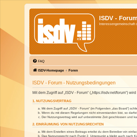
ISDV - Foru
Interessengemeinschaft de
FAQ
ISDV-Homepage
Foren
ISDV - Forum - Nutzungsbedingungen
Mit dem Zugriff auf „ISDV - Forum“ („https://isdv.net/forum“) 
1. NUTZUNGSVERTRAG
Mit dem Zugriff auf „ISDV - Forum“ (im Folgenden „das Board“) sch
Wenn du mit diesen Regelungen nicht einverstanden bist, so darfst 
Der Nutzungsvertrag wird auf unbestimmte Zeit geschlossen und kan
2. EINRÄUMUNG VON NUTZUNGSRECHTEN
Mit dem Erstellen eines Beitrags erteilst du dem Betreiber ein ein
Das Nutzungsrecht nach Punkt 2, Unterpunkt a bleibt auch nach 