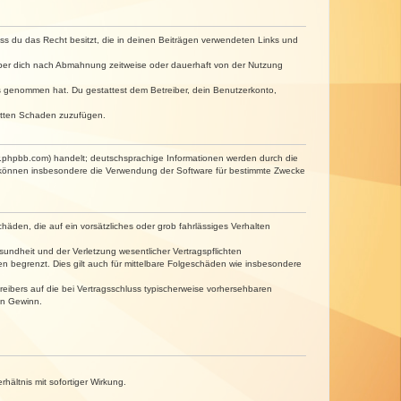
dass du das Recht besitzt, die in deinen Beiträgen verwendeten Links und
iber dich nach Abmahnung zeitweise oder dauerhaft von der Nutzung
tnis genommen hat. Du gestattest dem Betreiber, dein Benutzerkonto,
ritten Schaden zuzufügen.
w.phpbb.com) handelt; deutschsprachige Informationen werden durch die
e können insbesondere die Verwendung der Software für bestimmte Zwecke
häden, die auf ein vorsätzliches oder grob fahrlässiges Verhalten
undheit und der Verletzung wesentlicher Vertragspflichten
n begrenzt. Dies gilt auch für mittelbare Folgeschäden wie insbesondere
eibers auf die bei Vertragsschluss typischerweise vorhersehbaren
en Gewinn.
ältnis mit sofortiger Wirkung.