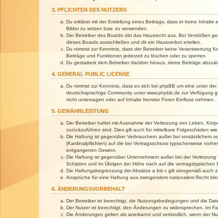
3. PFLICHTEN DES NUTZERS
Du erklärst mit der Erstellung eines Beitrags, dass er keine Inhalt
Bilder zu setzen bzw. zu verwenden.
Der Betreiber des Boards übt das Hausrecht aus. Bei Verstößen g
dieses Boards ausschließen und dir ein Hausverbot erteilen.
Du nimmst zur Kenntnis, dass der Betreiber keine Verantwortung für 
Beiträge und Funktionen jederzeit zu löschen oder zu sperren.
Du gestattest dem Betreiber darüber hinaus, deine Beiträge abzuä
4. GENERAL PUBLIC LICENSE
Du nimmst zur Kenntnis, dass es sich bei phpBB um eine unter der 
deutschsprachige Community unter www.phpbb.de zur Verfügung gest
nicht untersagen oder auf Inhalte fremder Foren Einfluss nehmen.
5. GEWÄHRLEISTUNG
Der Betreiber haftet mit Ausnahme der Verletzung von Leben, Körper
zurückzuführen sind. Dies gilt auch für mittelbare Folgeschäden 
Die Haftung ist gegenüber Verbrauchern außer bei vorsätzlichem o
(Kardinalpflichten) auf die bei Vertragsschluss typischerweise vo
entgangenen Gewinn.
Die Haftung ist gegenüber Unternehmern außer bei der Verletzung 
Schäden und im Übrigen der Höhe nach auf die vertragstypischen 
Die Haftungsbegrenzung der Absätze a bis c gilt sinngemäß auch zu
Ansprüche für eine Haftung aus zwingendem nationalem Recht blei
6. ÄNDERUNGSVORBEHALT
Der Betreiber ist berechtigt, die Nutzungsbedingungen und die Dat
Der Nutzer ist berechtigt, den Änderungen zu widersprechen. Im Fa
Die Änderungen gelten als anerkannt und verbindlich, wenn der N