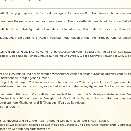
e enthält, die gegen geltendes Recht oder die guten Sitten verstoßen. Du erklärst insbesondere, 
egen diese Nutzungsbedingungen oder anderer im Board veröffentlichten Regeln kann der Betre
die Inhalte von Beiträgen übernimmt, die er nicht selbst erstellt hat oder die er nicht zur Kenn
ndern, sofern sie gegen o. g. Regeln verstoßen oder geeignet sind, dem Betreiber oder einem D
„
GNU General Public License v2
“ (GPL) bereitgestellten Foren-Software von phpBB Limited (ww
ellt. Beide haben keinen Einfluss auf die Art und Weise, wie die Software verwendet wird. Si
 und Gesundheit und der Verletzung wesentlicher Vertragspflichten (Kardinalpflichten) nur für Sc
wie insbesondere entgangenen Gewinn.
der grob fahrlässigem Verhalten oder bei Schäden aus der Verletzung von Leben, Körper und Ges
rhersehbaren Schäden und im übrigen der Höhe nach auf die vertragstypischen Durchschnittsschäde
von Leben, Körper und Gesundheit oder vorsätzlichem oder grob fahrlässigem Verhalten des Betr
Durchschnittsschäden begrenzt. Dies gilt auch für mittelbare Schäden, insbesondere entgangen
gunsten der Mitarbeiter und Erfüllungsgehilfen des Betreibers.
ben unberührt.
enschutzerklärung zu ändern. Die Änderung wird dem Nutzer per E-Mail mitgeteilt.
lle des Widerspruchs erlischt das zwischen dem Betreiber und dem Nutzer bestehende Vertragsverh
utzer den Änderungen zugestimmt hat.