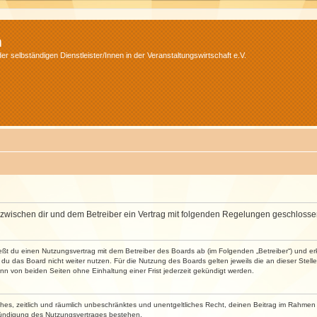
m
r selbständigen Dienstleister/Innen in der Veranstaltungswirtschaft e.V.
wird zwischen dir und dem Betreiber ein Vertrag mit folgenden Regelungen geschlosse
ließt du einen Nutzungsvertrag mit dem Betreiber des Boards ab (im Folgenden „Betreiber“) und 
du das Board nicht weiter nutzen. Für die Nutzung des Boards gelten jeweils die an dieser Stell
n von beiden Seiten ohne Einhaltung einer Frist jederzeit gekündigt werden.
faches, zeitlich und räumlich unbeschränktes und unentgeltliches Recht, deinen Beitrag im Rahme
Kündigung des Nutzungsvertrages bestehen.