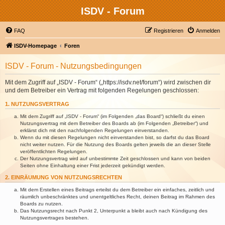
ISDV - Forum
FAQ
Registrieren
Anmelden
ISDV-Homepage
Foren
ISDV - Forum - Nutzungsbedingungen
Mit dem Zugriff auf „ISDV - Forum“ („https://isdv.net/forum“) wird zwischen dir
und dem Betreiber ein Vertrag mit folgenden Regelungen geschlossen:
1. NUTZUNGSVERTRAG
Mit dem Zugriff auf „ISDV - Forum“ (im Folgenden „das Board“) schließt du einen
Nutzungsvertrag mit dem Betreiber des Boards ab (im Folgenden „Betreiber“) und
erklärst dich mit den nachfolgenden Regelungen einverstanden.
Wenn du mit diesen Regelungen nicht einverstanden bist, so darfst du das Board
nicht weiter nutzen. Für die Nutzung des Boards gelten jeweils die an dieser Stelle
veröffentlichten Regelungen.
Der Nutzungsvertrag wird auf unbestimmte Zeit geschlossen und kann von beiden
Seiten ohne Einhaltung einer Frist jederzeit gekündigt werden.
2. EINRÄUMUNG VON NUTZUNGSRECHTEN
Mit dem Erstellen eines Beitrags erteilst du dem Betreiber ein einfaches, zeitlich und
räumlich unbeschränktes und unentgeltliches Recht, deinen Beitrag im Rahmen des
Boards zu nutzen.
Das Nutzungsrecht nach Punkt 2, Unterpunkt a bleibt auch nach Kündigung des
Nutzungsvertrages bestehen.