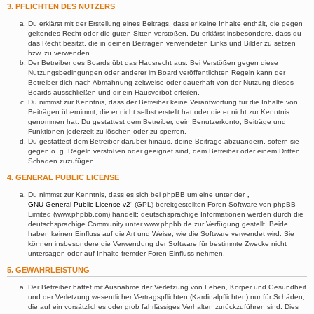
3. PFLICHTEN DES NUTZERS
Du erklärst mit der Erstellung eines Beitrags, dass er keine Inhalte enthält, die gegen
geltendes Recht oder die guten Sitten verstoßen. Du erklärst insbesondere, dass du
das Recht besitzt, die in deinen Beiträgen verwendeten Links und Bilder zu setzen
bzw. zu verwenden.
Der Betreiber des Boards übt das Hausrecht aus. Bei Verstößen gegen diese
Nutzungsbedingungen oder anderer im Board veröffentlichten Regeln kann der
Betreiber dich nach Abmahnung zeitweise oder dauerhaft von der Nutzung dieses
Boards ausschließen und dir ein Hausverbot erteilen.
Du nimmst zur Kenntnis, dass der Betreiber keine Verantwortung für die Inhalte von
Beiträgen übernimmt, die er nicht selbst erstellt hat oder die er nicht zur Kenntnis
genommen hat. Du gestattest dem Betreiber, dein Benutzerkonto, Beiträge und
Funktionen jederzeit zu löschen oder zu sperren.
Du gestattest dem Betreiber darüber hinaus, deine Beiträge abzuändern, sofern sie
gegen o. g. Regeln verstoßen oder geeignet sind, dem Betreiber oder einem Dritten
Schaden zuzufügen.
4. GENERAL PUBLIC LICENSE
Du nimmst zur Kenntnis, dass es sich bei phpBB um eine unter der „
GNU General Public License v2
“ (GPL) bereitgestellten Foren-Software von phpBB
Limited (www.phpbb.com) handelt; deutschsprachige Informationen werden durch die
deutschsprachige Community unter www.phpbb.de zur Verfügung gestellt. Beide
haben keinen Einfluss auf die Art und Weise, wie die Software verwendet wird. Sie
können insbesondere die Verwendung der Software für bestimmte Zwecke nicht
untersagen oder auf Inhalte fremder Foren Einfluss nehmen.
5. GEWÄHRLEISTUNG
Der Betreiber haftet mit Ausnahme der Verletzung von Leben, Körper und Gesundheit
und der Verletzung wesentlicher Vertragspflichten (Kardinalpflichten) nur für Schäden,
die auf ein vorsätzliches oder grob fahrlässiges Verhalten zurückzuführen sind. Dies