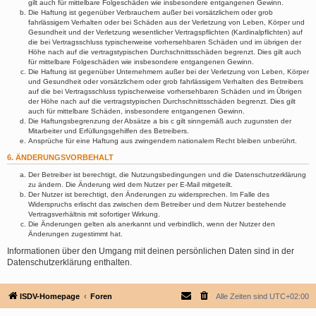
gilt auch für mittelbare Folgeschäden wie insbesondere entgangenen Gewinn.
Die Haftung ist gegenüber Verbrauchern außer bei vorsätzlichem oder grob
fahrlässigem Verhalten oder bei Schäden aus der Verletzung von Leben, Körper und
Gesundheit und der Verletzung wesentlicher Vertragspflichten (Kardinalpflichten) auf
die bei Vertragsschluss typischerweise vorhersehbaren Schäden und im übrigen der
Höhe nach auf die vertragstypischen Durchschnittsschäden begrenzt. Dies gilt auch
für mittelbare Folgeschäden wie insbesondere entgangenen Gewinn.
Die Haftung ist gegenüber Unternehmern außer bei der Verletzung von Leben, Körper
und Gesundheit oder vorsätzlichem oder grob fahrlässigem Verhalten des Betreibers
auf die bei Vertragsschluss typischerweise vorhersehbaren Schäden und im Übrigen
der Höhe nach auf die vertragstypischen Durchschnittsschäden begrenzt. Dies gilt
auch für mittelbare Schäden, insbesondere entgangenen Gewinn.
Die Haftungsbegrenzung der Absätze a bis c gilt sinngemäß auch zugunsten der
Mitarbeiter und Erfüllungsgehilfen des Betreibers.
Ansprüche für eine Haftung aus zwingendem nationalem Recht bleiben unberührt.
6. ÄNDERUNGSVORBEHALT
Der Betreiber ist berechtigt, die Nutzungsbedingungen und die Datenschutzerklärung
zu ändern. Die Änderung wird dem Nutzer per E-Mail mitgeteilt.
Der Nutzer ist berechtigt, den Änderungen zu widersprechen. Im Falle des
Widerspruchs erlischt das zwischen dem Betreiber und dem Nutzer bestehende
Vertragsverhältnis mit sofortiger Wirkung.
Die Änderungen gelten als anerkannt und verbindlich, wenn der Nutzer den
Änderungen zugestimmt hat.
Informationen über den Umgang mit deinen persönlichen Daten sind in der
Datenschutzerklärung enthalten.
ISDV-Homepage
Foren
Alle Zeiten sind
UTC+02:00