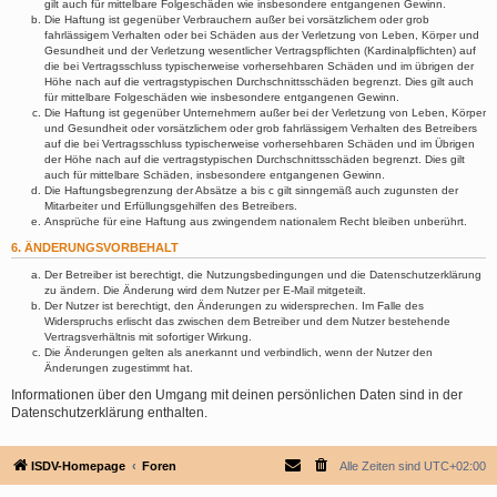
gilt auch für mittelbare Folgeschäden wie insbesondere entgangenen Gewinn.
Die Haftung ist gegenüber Verbrauchern außer bei vorsätzlichem oder grob
fahrlässigem Verhalten oder bei Schäden aus der Verletzung von Leben, Körper und
Gesundheit und der Verletzung wesentlicher Vertragspflichten (Kardinalpflichten) auf
die bei Vertragsschluss typischerweise vorhersehbaren Schäden und im übrigen der
Höhe nach auf die vertragstypischen Durchschnittsschäden begrenzt. Dies gilt auch
für mittelbare Folgeschäden wie insbesondere entgangenen Gewinn.
Die Haftung ist gegenüber Unternehmern außer bei der Verletzung von Leben, Körper
und Gesundheit oder vorsätzlichem oder grob fahrlässigem Verhalten des Betreibers
auf die bei Vertragsschluss typischerweise vorhersehbaren Schäden und im Übrigen
der Höhe nach auf die vertragstypischen Durchschnittsschäden begrenzt. Dies gilt
auch für mittelbare Schäden, insbesondere entgangenen Gewinn.
Die Haftungsbegrenzung der Absätze a bis c gilt sinngemäß auch zugunsten der
Mitarbeiter und Erfüllungsgehilfen des Betreibers.
Ansprüche für eine Haftung aus zwingendem nationalem Recht bleiben unberührt.
6. ÄNDERUNGSVORBEHALT
Der Betreiber ist berechtigt, die Nutzungsbedingungen und die Datenschutzerklärung
zu ändern. Die Änderung wird dem Nutzer per E-Mail mitgeteilt.
Der Nutzer ist berechtigt, den Änderungen zu widersprechen. Im Falle des
Widerspruchs erlischt das zwischen dem Betreiber und dem Nutzer bestehende
Vertragsverhältnis mit sofortiger Wirkung.
Die Änderungen gelten als anerkannt und verbindlich, wenn der Nutzer den
Änderungen zugestimmt hat.
Informationen über den Umgang mit deinen persönlichen Daten sind in der
Datenschutzerklärung enthalten.
ISDV-Homepage
Foren
Alle Zeiten sind
UTC+02:00