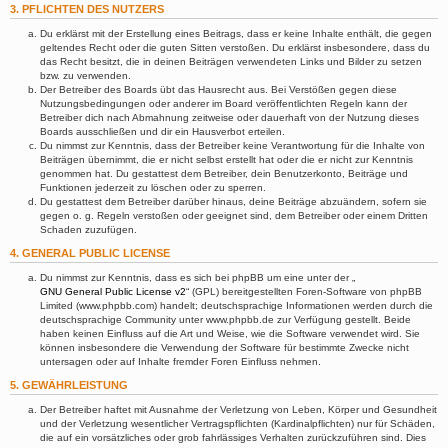
3. PFLICHTEN DES NUTZERS
Du erklärst mit der Erstellung eines Beitrags, dass er keine Inhalte enthält, die gegen
geltendes Recht oder die guten Sitten verstoßen. Du erklärst insbesondere, dass du
das Recht besitzt, die in deinen Beiträgen verwendeten Links und Bilder zu setzen
bzw. zu verwenden.
Der Betreiber des Boards übt das Hausrecht aus. Bei Verstößen gegen diese
Nutzungsbedingungen oder anderer im Board veröffentlichten Regeln kann der
Betreiber dich nach Abmahnung zeitweise oder dauerhaft von der Nutzung dieses
Boards ausschließen und dir ein Hausverbot erteilen.
Du nimmst zur Kenntnis, dass der Betreiber keine Verantwortung für die Inhalte von
Beiträgen übernimmt, die er nicht selbst erstellt hat oder die er nicht zur Kenntnis
genommen hat. Du gestattest dem Betreiber, dein Benutzerkonto, Beiträge und
Funktionen jederzeit zu löschen oder zu sperren.
Du gestattest dem Betreiber darüber hinaus, deine Beiträge abzuändern, sofern sie
gegen o. g. Regeln verstoßen oder geeignet sind, dem Betreiber oder einem Dritten
Schaden zuzufügen.
4. GENERAL PUBLIC LICENSE
Du nimmst zur Kenntnis, dass es sich bei phpBB um eine unter der „
GNU General Public License v2
“ (GPL) bereitgestellten Foren-Software von phpBB
Limited (www.phpbb.com) handelt; deutschsprachige Informationen werden durch die
deutschsprachige Community unter www.phpbb.de zur Verfügung gestellt. Beide
haben keinen Einfluss auf die Art und Weise, wie die Software verwendet wird. Sie
können insbesondere die Verwendung der Software für bestimmte Zwecke nicht
untersagen oder auf Inhalte fremder Foren Einfluss nehmen.
5. GEWÄHRLEISTUNG
Der Betreiber haftet mit Ausnahme der Verletzung von Leben, Körper und Gesundheit
und der Verletzung wesentlicher Vertragspflichten (Kardinalpflichten) nur für Schäden,
die auf ein vorsätzliches oder grob fahrlässiges Verhalten zurückzuführen sind. Dies