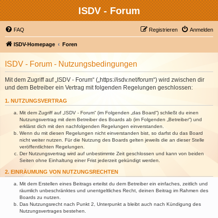
ISDV - Forum
FAQ
Registrieren
Anmelden
ISDV-Homepage
Foren
ISDV - Forum - Nutzungsbedingungen
Mit dem Zugriff auf „ISDV - Forum“ („https://isdv.net/forum“) wird zwischen dir
und dem Betreiber ein Vertrag mit folgenden Regelungen geschlossen:
1. NUTZUNGSVERTRAG
Mit dem Zugriff auf „ISDV - Forum“ (im Folgenden „das Board“) schließt du einen
Nutzungsvertrag mit dem Betreiber des Boards ab (im Folgenden „Betreiber“) und
erklärst dich mit den nachfolgenden Regelungen einverstanden.
Wenn du mit diesen Regelungen nicht einverstanden bist, so darfst du das Board
nicht weiter nutzen. Für die Nutzung des Boards gelten jeweils die an dieser Stelle
veröffentlichten Regelungen.
Der Nutzungsvertrag wird auf unbestimmte Zeit geschlossen und kann von beiden
Seiten ohne Einhaltung einer Frist jederzeit gekündigt werden.
2. EINRÄUMUNG VON NUTZUNGSRECHTEN
Mit dem Erstellen eines Beitrags erteilst du dem Betreiber ein einfaches, zeitlich und
räumlich unbeschränktes und unentgeltliches Recht, deinen Beitrag im Rahmen des
Boards zu nutzen.
Das Nutzungsrecht nach Punkt 2, Unterpunkt a bleibt auch nach Kündigung des
Nutzungsvertrages bestehen.