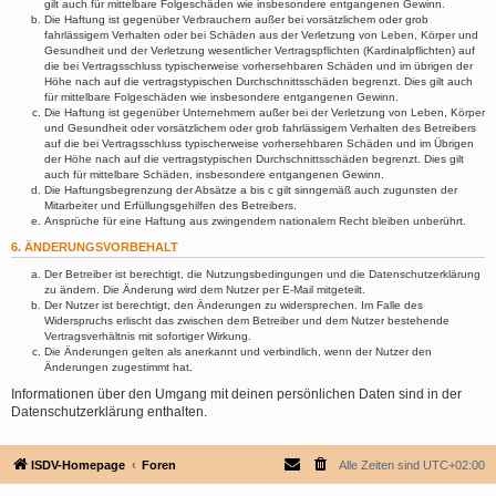
gilt auch für mittelbare Folgeschäden wie insbesondere entgangenen Gewinn.
Die Haftung ist gegenüber Verbrauchern außer bei vorsätzlichem oder grob
fahrlässigem Verhalten oder bei Schäden aus der Verletzung von Leben, Körper und
Gesundheit und der Verletzung wesentlicher Vertragspflichten (Kardinalpflichten) auf
die bei Vertragsschluss typischerweise vorhersehbaren Schäden und im übrigen der
Höhe nach auf die vertragstypischen Durchschnittsschäden begrenzt. Dies gilt auch
für mittelbare Folgeschäden wie insbesondere entgangenen Gewinn.
Die Haftung ist gegenüber Unternehmern außer bei der Verletzung von Leben, Körper
und Gesundheit oder vorsätzlichem oder grob fahrlässigem Verhalten des Betreibers
auf die bei Vertragsschluss typischerweise vorhersehbaren Schäden und im Übrigen
der Höhe nach auf die vertragstypischen Durchschnittsschäden begrenzt. Dies gilt
auch für mittelbare Schäden, insbesondere entgangenen Gewinn.
Die Haftungsbegrenzung der Absätze a bis c gilt sinngemäß auch zugunsten der
Mitarbeiter und Erfüllungsgehilfen des Betreibers.
Ansprüche für eine Haftung aus zwingendem nationalem Recht bleiben unberührt.
6. ÄNDERUNGSVORBEHALT
Der Betreiber ist berechtigt, die Nutzungsbedingungen und die Datenschutzerklärung
zu ändern. Die Änderung wird dem Nutzer per E-Mail mitgeteilt.
Der Nutzer ist berechtigt, den Änderungen zu widersprechen. Im Falle des
Widerspruchs erlischt das zwischen dem Betreiber und dem Nutzer bestehende
Vertragsverhältnis mit sofortiger Wirkung.
Die Änderungen gelten als anerkannt und verbindlich, wenn der Nutzer den
Änderungen zugestimmt hat.
Informationen über den Umgang mit deinen persönlichen Daten sind in der
Datenschutzerklärung enthalten.
ISDV-Homepage
Foren
Alle Zeiten sind
UTC+02:00