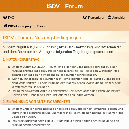
ISDV - Forum
FAQ
Registrieren
Anmelden
ISDV-Homepage
Foren
ISDV - Forum - Nutzungsbedingungen
Mit dem Zugriff auf „ISDV - Forum“ („https://isdv.net/forum“) wird zwischen dir
und dem Betreiber ein Vertrag mit folgenden Regelungen geschlossen:
1. NUTZUNGSVERTRAG
Mit dem Zugriff auf „ISDV - Forum“ (im Folgenden „das Board“) schließt du einen
Nutzungsvertrag mit dem Betreiber des Boards ab (im Folgenden „Betreiber“) und
erklärst dich mit den nachfolgenden Regelungen einverstanden.
Wenn du mit diesen Regelungen nicht einverstanden bist, so darfst du das Board
nicht weiter nutzen. Für die Nutzung des Boards gelten jeweils die an dieser Stelle
veröffentlichten Regelungen.
Der Nutzungsvertrag wird auf unbestimmte Zeit geschlossen und kann von beiden
Seiten ohne Einhaltung einer Frist jederzeit gekündigt werden.
2. EINRÄUMUNG VON NUTZUNGSRECHTEN
Mit dem Erstellen eines Beitrags erteilst du dem Betreiber ein einfaches, zeitlich und
räumlich unbeschränktes und unentgeltliches Recht, deinen Beitrag im Rahmen des
Boards zu nutzen.
Das Nutzungsrecht nach Punkt 2, Unterpunkt a bleibt auch nach Kündigung des
Nutzungsvertrages bestehen.