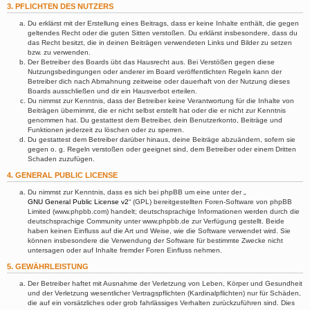
3. PFLICHTEN DES NUTZERS
Du erklärst mit der Erstellung eines Beitrags, dass er keine Inhalte enthält, die gegen
geltendes Recht oder die guten Sitten verstoßen. Du erklärst insbesondere, dass du
das Recht besitzt, die in deinen Beiträgen verwendeten Links und Bilder zu setzen
bzw. zu verwenden.
Der Betreiber des Boards übt das Hausrecht aus. Bei Verstößen gegen diese
Nutzungsbedingungen oder anderer im Board veröffentlichten Regeln kann der
Betreiber dich nach Abmahnung zeitweise oder dauerhaft von der Nutzung dieses
Boards ausschließen und dir ein Hausverbot erteilen.
Du nimmst zur Kenntnis, dass der Betreiber keine Verantwortung für die Inhalte von
Beiträgen übernimmt, die er nicht selbst erstellt hat oder die er nicht zur Kenntnis
genommen hat. Du gestattest dem Betreiber, dein Benutzerkonto, Beiträge und
Funktionen jederzeit zu löschen oder zu sperren.
Du gestattest dem Betreiber darüber hinaus, deine Beiträge abzuändern, sofern sie
gegen o. g. Regeln verstoßen oder geeignet sind, dem Betreiber oder einem Dritten
Schaden zuzufügen.
4. GENERAL PUBLIC LICENSE
Du nimmst zur Kenntnis, dass es sich bei phpBB um eine unter der „
GNU General Public License v2
“ (GPL) bereitgestellten Foren-Software von phpBB
Limited (www.phpbb.com) handelt; deutschsprachige Informationen werden durch die
deutschsprachige Community unter www.phpbb.de zur Verfügung gestellt. Beide
haben keinen Einfluss auf die Art und Weise, wie die Software verwendet wird. Sie
können insbesondere die Verwendung der Software für bestimmte Zwecke nicht
untersagen oder auf Inhalte fremder Foren Einfluss nehmen.
5. GEWÄHRLEISTUNG
Der Betreiber haftet mit Ausnahme der Verletzung von Leben, Körper und Gesundheit
und der Verletzung wesentlicher Vertragspflichten (Kardinalpflichten) nur für Schäden,
die auf ein vorsätzliches oder grob fahrlässiges Verhalten zurückzuführen sind. Dies