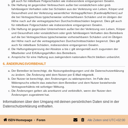
gilt auch für mittelbare Folgeschäden wie insbesondere entgangenen Gewinn.
Die Haftung ist gegenüber Verbrauchern außer bei vorsätzlichem oder grob
fahrlässigem Verhalten oder bei Schäden aus der Verletzung von Leben, Körper und
Gesundheit und der Verletzung wesentlicher Vertragspflichten (Kardinalpflichten) auf
die bei Vertragsschluss typischerweise vorhersehbaren Schäden und im übrigen der
Höhe nach auf die vertragstypischen Durchschnittsschäden begrenzt. Dies gilt auch
für mittelbare Folgeschäden wie insbesondere entgangenen Gewinn.
Die Haftung ist gegenüber Unternehmern außer bei der Verletzung von Leben, Körper
und Gesundheit oder vorsätzlichem oder grob fahrlässigem Verhalten des Betreibers
auf die bei Vertragsschluss typischerweise vorhersehbaren Schäden und im Übrigen
der Höhe nach auf die vertragstypischen Durchschnittsschäden begrenzt. Dies gilt
auch für mittelbare Schäden, insbesondere entgangenen Gewinn.
Die Haftungsbegrenzung der Absätze a bis c gilt sinngemäß auch zugunsten der
Mitarbeiter und Erfüllungsgehilfen des Betreibers.
Ansprüche für eine Haftung aus zwingendem nationalem Recht bleiben unberührt.
6. ÄNDERUNGSVORBEHALT
Der Betreiber ist berechtigt, die Nutzungsbedingungen und die Datenschutzerklärung
zu ändern. Die Änderung wird dem Nutzer per E-Mail mitgeteilt.
Der Nutzer ist berechtigt, den Änderungen zu widersprechen. Im Falle des
Widerspruchs erlischt das zwischen dem Betreiber und dem Nutzer bestehende
Vertragsverhältnis mit sofortiger Wirkung.
Die Änderungen gelten als anerkannt und verbindlich, wenn der Nutzer den
Änderungen zugestimmt hat.
Informationen über den Umgang mit deinen persönlichen Daten sind in der
Datenschutzerklärung enthalten.
ISDV-Homepage
Foren
Alle Zeiten sind
UTC+02:00