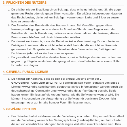
3. PFLICHTEN DES NUTZERS
Du erklärst mit der Erstellung eines Beitrags, dass er keine Inhalte enthält, die gegen
geltendes Recht oder die guten Sitten verstoßen. Du erklärst insbesondere, dass du
das Recht besitzt, die in deinen Beiträgen verwendeten Links und Bilder zu setzen
bzw. zu verwenden.
Der Betreiber des Boards übt das Hausrecht aus. Bei Verstößen gegen diese
Nutzungsbedingungen oder anderer im Board veröffentlichten Regeln kann der
Betreiber dich nach Abmahnung zeitweise oder dauerhaft von der Nutzung dieses
Boards ausschließen und dir ein Hausverbot erteilen.
Du nimmst zur Kenntnis, dass der Betreiber keine Verantwortung für die Inhalte von
Beiträgen übernimmt, die er nicht selbst erstellt hat oder die er nicht zur Kenntnis
genommen hat. Du gestattest dem Betreiber, dein Benutzerkonto, Beiträge und
Funktionen jederzeit zu löschen oder zu sperren.
Du gestattest dem Betreiber darüber hinaus, deine Beiträge abzuändern, sofern sie
gegen o. g. Regeln verstoßen oder geeignet sind, dem Betreiber oder einem Dritten
Schaden zuzufügen.
4. GENERAL PUBLIC LICENSE
Du nimmst zur Kenntnis, dass es sich bei phpBB um eine unter der „
GNU General Public License v2
“ (GPL) bereitgestellten Foren-Software von phpBB
Limited (www.phpbb.com) handelt; deutschsprachige Informationen werden durch die
deutschsprachige Community unter www.phpbb.de zur Verfügung gestellt. Beide
haben keinen Einfluss auf die Art und Weise, wie die Software verwendet wird. Sie
können insbesondere die Verwendung der Software für bestimmte Zwecke nicht
untersagen oder auf Inhalte fremder Foren Einfluss nehmen.
5. GEWÄHRLEISTUNG
Der Betreiber haftet mit Ausnahme der Verletzung von Leben, Körper und Gesundheit
und der Verletzung wesentlicher Vertragspflichten (Kardinalpflichten) nur für Schäden,
die auf ein vorsätzliches oder grob fahrlässiges Verhalten zurückzuführen sind. Dies