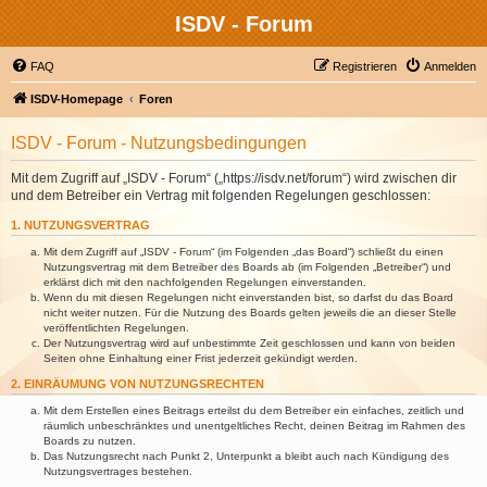
ISDV - Forum
FAQ
Registrieren
Anmelden
ISDV-Homepage
Foren
ISDV - Forum - Nutzungsbedingungen
Mit dem Zugriff auf „ISDV - Forum“ („https://isdv.net/forum“) wird zwischen dir
und dem Betreiber ein Vertrag mit folgenden Regelungen geschlossen:
1. NUTZUNGSVERTRAG
Mit dem Zugriff auf „ISDV - Forum“ (im Folgenden „das Board“) schließt du einen
Nutzungsvertrag mit dem Betreiber des Boards ab (im Folgenden „Betreiber“) und
erklärst dich mit den nachfolgenden Regelungen einverstanden.
Wenn du mit diesen Regelungen nicht einverstanden bist, so darfst du das Board
nicht weiter nutzen. Für die Nutzung des Boards gelten jeweils die an dieser Stelle
veröffentlichten Regelungen.
Der Nutzungsvertrag wird auf unbestimmte Zeit geschlossen und kann von beiden
Seiten ohne Einhaltung einer Frist jederzeit gekündigt werden.
2. EINRÄUMUNG VON NUTZUNGSRECHTEN
Mit dem Erstellen eines Beitrags erteilst du dem Betreiber ein einfaches, zeitlich und
räumlich unbeschränktes und unentgeltliches Recht, deinen Beitrag im Rahmen des
Boards zu nutzen.
Das Nutzungsrecht nach Punkt 2, Unterpunkt a bleibt auch nach Kündigung des
Nutzungsvertrages bestehen.