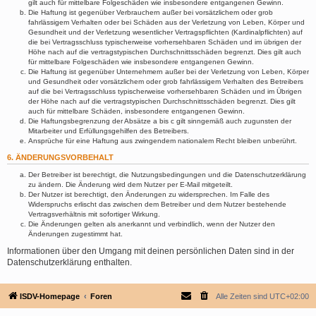
gilt auch für mittelbare Folgeschäden wie insbesondere entgangenen Gewinn.
Die Haftung ist gegenüber Verbrauchern außer bei vorsätzlichem oder grob
fahrlässigem Verhalten oder bei Schäden aus der Verletzung von Leben, Körper und
Gesundheit und der Verletzung wesentlicher Vertragspflichten (Kardinalpflichten) auf
die bei Vertragsschluss typischerweise vorhersehbaren Schäden und im übrigen der
Höhe nach auf die vertragstypischen Durchschnittsschäden begrenzt. Dies gilt auch
für mittelbare Folgeschäden wie insbesondere entgangenen Gewinn.
Die Haftung ist gegenüber Unternehmern außer bei der Verletzung von Leben, Körper
und Gesundheit oder vorsätzlichem oder grob fahrlässigem Verhalten des Betreibers
auf die bei Vertragsschluss typischerweise vorhersehbaren Schäden und im Übrigen
der Höhe nach auf die vertragstypischen Durchschnittsschäden begrenzt. Dies gilt
auch für mittelbare Schäden, insbesondere entgangenen Gewinn.
Die Haftungsbegrenzung der Absätze a bis c gilt sinngemäß auch zugunsten der
Mitarbeiter und Erfüllungsgehilfen des Betreibers.
Ansprüche für eine Haftung aus zwingendem nationalem Recht bleiben unberührt.
6. ÄNDERUNGSVORBEHALT
Der Betreiber ist berechtigt, die Nutzungsbedingungen und die Datenschutzerklärung
zu ändern. Die Änderung wird dem Nutzer per E-Mail mitgeteilt.
Der Nutzer ist berechtigt, den Änderungen zu widersprechen. Im Falle des
Widerspruchs erlischt das zwischen dem Betreiber und dem Nutzer bestehende
Vertragsverhältnis mit sofortiger Wirkung.
Die Änderungen gelten als anerkannt und verbindlich, wenn der Nutzer den
Änderungen zugestimmt hat.
Informationen über den Umgang mit deinen persönlichen Daten sind in der
Datenschutzerklärung enthalten.
ISDV-Homepage
Foren
Alle Zeiten sind
UTC+02:00