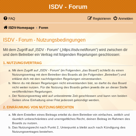
ISDV - Forum
FAQ
Registrieren
Anmelden
ISDV-Homepage
Foren
ISDV - Forum - Nutzungsbedingungen
Mit dem Zugriff auf „ISDV - Forum“ („https://isdv.net/forum“) wird zwischen dir
und dem Betreiber ein Vertrag mit folgenden Regelungen geschlossen:
1. NUTZUNGSVERTRAG
Mit dem Zugriff auf „ISDV - Forum“ (im Folgenden „das Board“) schließt du einen
Nutzungsvertrag mit dem Betreiber des Boards ab (im Folgenden „Betreiber“) und
erklärst dich mit den nachfolgenden Regelungen einverstanden.
Wenn du mit diesen Regelungen nicht einverstanden bist, so darfst du das Board
nicht weiter nutzen. Für die Nutzung des Boards gelten jeweils die an dieser Stelle
veröffentlichten Regelungen.
Der Nutzungsvertrag wird auf unbestimmte Zeit geschlossen und kann von beiden
Seiten ohne Einhaltung einer Frist jederzeit gekündigt werden.
2. EINRÄUMUNG VON NUTZUNGSRECHTEN
Mit dem Erstellen eines Beitrags erteilst du dem Betreiber ein einfaches, zeitlich und
räumlich unbeschränktes und unentgeltliches Recht, deinen Beitrag im Rahmen des
Boards zu nutzen.
Das Nutzungsrecht nach Punkt 2, Unterpunkt a bleibt auch nach Kündigung des
Nutzungsvertrages bestehen.