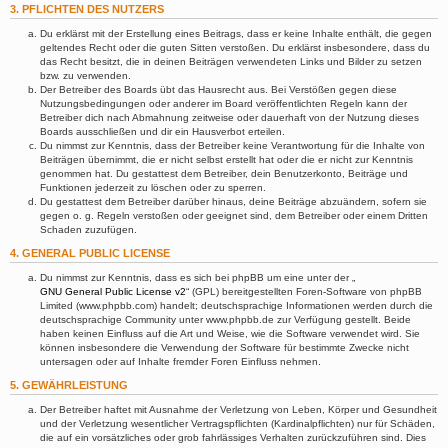
3. PFLICHTEN DES NUTZERS
Du erklärst mit der Erstellung eines Beitrags, dass er keine Inhalte enthält, die gegen
geltendes Recht oder die guten Sitten verstoßen. Du erklärst insbesondere, dass du
das Recht besitzt, die in deinen Beiträgen verwendeten Links und Bilder zu setzen
bzw. zu verwenden.
Der Betreiber des Boards übt das Hausrecht aus. Bei Verstößen gegen diese
Nutzungsbedingungen oder anderer im Board veröffentlichten Regeln kann der
Betreiber dich nach Abmahnung zeitweise oder dauerhaft von der Nutzung dieses
Boards ausschließen und dir ein Hausverbot erteilen.
Du nimmst zur Kenntnis, dass der Betreiber keine Verantwortung für die Inhalte von
Beiträgen übernimmt, die er nicht selbst erstellt hat oder die er nicht zur Kenntnis
genommen hat. Du gestattest dem Betreiber, dein Benutzerkonto, Beiträge und
Funktionen jederzeit zu löschen oder zu sperren.
Du gestattest dem Betreiber darüber hinaus, deine Beiträge abzuändern, sofern sie
gegen o. g. Regeln verstoßen oder geeignet sind, dem Betreiber oder einem Dritten
Schaden zuzufügen.
4. GENERAL PUBLIC LICENSE
Du nimmst zur Kenntnis, dass es sich bei phpBB um eine unter der „
GNU General Public License v2
“ (GPL) bereitgestellten Foren-Software von phpBB
Limited (www.phpbb.com) handelt; deutschsprachige Informationen werden durch die
deutschsprachige Community unter www.phpbb.de zur Verfügung gestellt. Beide
haben keinen Einfluss auf die Art und Weise, wie die Software verwendet wird. Sie
können insbesondere die Verwendung der Software für bestimmte Zwecke nicht
untersagen oder auf Inhalte fremder Foren Einfluss nehmen.
5. GEWÄHRLEISTUNG
Der Betreiber haftet mit Ausnahme der Verletzung von Leben, Körper und Gesundheit
und der Verletzung wesentlicher Vertragspflichten (Kardinalpflichten) nur für Schäden,
die auf ein vorsätzliches oder grob fahrlässiges Verhalten zurückzuführen sind. Dies