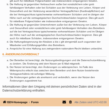
gilt auch für mittelbare Folgeschäden wie insbesondere entgangenen Gewinn.
Die Haftung ist gegenüber Verbrauchern außer bei vorsätzlichem oder grob
fahrlässigem Verhalten oder bei Schäden aus der Verletzung von Leben, Körper und
Gesundheit und der Verletzung wesentlicher Vertragspflichten (Kardinalpflichten) auf
die bei Vertragsschluss typischerweise vorhersehbaren Schäden und im übrigen der
Höhe nach auf die vertragstypischen Durchschnittsschäden begrenzt. Dies gilt auch
für mittelbare Folgeschäden wie insbesondere entgangenen Gewinn.
Die Haftung ist gegenüber Unternehmern außer bei der Verletzung von Leben, Körper
und Gesundheit oder vorsätzlichem oder grob fahrlässigem Verhalten des Betreibers
auf die bei Vertragsschluss typischerweise vorhersehbaren Schäden und im Übrigen
der Höhe nach auf die vertragstypischen Durchschnittsschäden begrenzt. Dies gilt
auch für mittelbare Schäden, insbesondere entgangenen Gewinn.
Die Haftungsbegrenzung der Absätze a bis c gilt sinngemäß auch zugunsten der
Mitarbeiter und Erfüllungsgehilfen des Betreibers.
Ansprüche für eine Haftung aus zwingendem nationalem Recht bleiben unberührt.
6. ÄNDERUNGSVORBEHALT
Der Betreiber ist berechtigt, die Nutzungsbedingungen und die Datenschutzerklärung
zu ändern. Die Änderung wird dem Nutzer per E-Mail mitgeteilt.
Der Nutzer ist berechtigt, den Änderungen zu widersprechen. Im Falle des
Widerspruchs erlischt das zwischen dem Betreiber und dem Nutzer bestehende
Vertragsverhältnis mit sofortiger Wirkung.
Die Änderungen gelten als anerkannt und verbindlich, wenn der Nutzer den
Änderungen zugestimmt hat.
Informationen über den Umgang mit deinen persönlichen Daten sind in der
Datenschutzerklärung enthalten.
ISDV-Homepage
Foren
Alle Zeiten sind
UTC+02:00