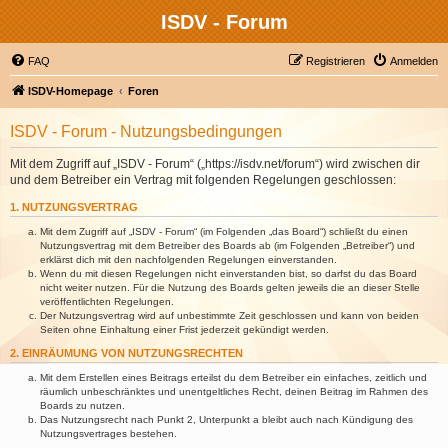
ISDV - Forum
FAQ
Registrieren
Anmelden
ISDV-Homepage
Foren
ISDV - Forum - Nutzungsbedingungen
Mit dem Zugriff auf „ISDV - Forum“ („https://isdv.net/forum“) wird zwischen dir
und dem Betreiber ein Vertrag mit folgenden Regelungen geschlossen:
1. NUTZUNGSVERTRAG
Mit dem Zugriff auf „ISDV - Forum“ (im Folgenden „das Board“) schließt du einen
Nutzungsvertrag mit dem Betreiber des Boards ab (im Folgenden „Betreiber“) und
erklärst dich mit den nachfolgenden Regelungen einverstanden.
Wenn du mit diesen Regelungen nicht einverstanden bist, so darfst du das Board
nicht weiter nutzen. Für die Nutzung des Boards gelten jeweils die an dieser Stelle
veröffentlichten Regelungen.
Der Nutzungsvertrag wird auf unbestimmte Zeit geschlossen und kann von beiden
Seiten ohne Einhaltung einer Frist jederzeit gekündigt werden.
2. EINRÄUMUNG VON NUTZUNGSRECHTEN
Mit dem Erstellen eines Beitrags erteilst du dem Betreiber ein einfaches, zeitlich und
räumlich unbeschränktes und unentgeltliches Recht, deinen Beitrag im Rahmen des
Boards zu nutzen.
Das Nutzungsrecht nach Punkt 2, Unterpunkt a bleibt auch nach Kündigung des
Nutzungsvertrages bestehen.