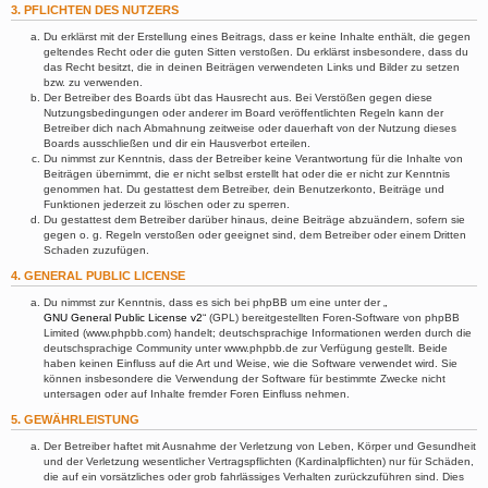
3. PFLICHTEN DES NUTZERS
Du erklärst mit der Erstellung eines Beitrags, dass er keine Inhalte enthält, die gegen
geltendes Recht oder die guten Sitten verstoßen. Du erklärst insbesondere, dass du
das Recht besitzt, die in deinen Beiträgen verwendeten Links und Bilder zu setzen
bzw. zu verwenden.
Der Betreiber des Boards übt das Hausrecht aus. Bei Verstößen gegen diese
Nutzungsbedingungen oder anderer im Board veröffentlichten Regeln kann der
Betreiber dich nach Abmahnung zeitweise oder dauerhaft von der Nutzung dieses
Boards ausschließen und dir ein Hausverbot erteilen.
Du nimmst zur Kenntnis, dass der Betreiber keine Verantwortung für die Inhalte von
Beiträgen übernimmt, die er nicht selbst erstellt hat oder die er nicht zur Kenntnis
genommen hat. Du gestattest dem Betreiber, dein Benutzerkonto, Beiträge und
Funktionen jederzeit zu löschen oder zu sperren.
Du gestattest dem Betreiber darüber hinaus, deine Beiträge abzuändern, sofern sie
gegen o. g. Regeln verstoßen oder geeignet sind, dem Betreiber oder einem Dritten
Schaden zuzufügen.
4. GENERAL PUBLIC LICENSE
Du nimmst zur Kenntnis, dass es sich bei phpBB um eine unter der „
GNU General Public License v2
“ (GPL) bereitgestellten Foren-Software von phpBB
Limited (www.phpbb.com) handelt; deutschsprachige Informationen werden durch die
deutschsprachige Community unter www.phpbb.de zur Verfügung gestellt. Beide
haben keinen Einfluss auf die Art und Weise, wie die Software verwendet wird. Sie
können insbesondere die Verwendung der Software für bestimmte Zwecke nicht
untersagen oder auf Inhalte fremder Foren Einfluss nehmen.
5. GEWÄHRLEISTUNG
Der Betreiber haftet mit Ausnahme der Verletzung von Leben, Körper und Gesundheit
und der Verletzung wesentlicher Vertragspflichten (Kardinalpflichten) nur für Schäden,
die auf ein vorsätzliches oder grob fahrlässiges Verhalten zurückzuführen sind. Dies