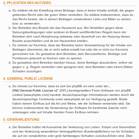
3. PFLICHTEN DES NUTZERS
Du erklärst mit der Erstellung eines Beitrags, dass er keine Inhalte enthält, die gegen
geltendes Recht oder die guten Sitten verstoßen. Du erklärst insbesondere, dass du
das Recht besitzt, die in deinen Beiträgen verwendeten Links und Bilder zu setzen
bzw. zu verwenden.
Der Betreiber des Boards übt das Hausrecht aus. Bei Verstößen gegen diese
Nutzungsbedingungen oder anderer im Board veröffentlichten Regeln kann der
Betreiber dich nach Abmahnung zeitweise oder dauerhaft von der Nutzung dieses
Boards ausschließen und dir ein Hausverbot erteilen.
Du nimmst zur Kenntnis, dass der Betreiber keine Verantwortung für die Inhalte von
Beiträgen übernimmt, die er nicht selbst erstellt hat oder die er nicht zur Kenntnis
genommen hat. Du gestattest dem Betreiber, dein Benutzerkonto, Beiträge und
Funktionen jederzeit zu löschen oder zu sperren.
Du gestattest dem Betreiber darüber hinaus, deine Beiträge abzuändern, sofern sie
gegen o. g. Regeln verstoßen oder geeignet sind, dem Betreiber oder einem Dritten
Schaden zuzufügen.
4. GENERAL PUBLIC LICENSE
Du nimmst zur Kenntnis, dass es sich bei phpBB um eine unter der „
GNU General Public License v2
“ (GPL) bereitgestellten Foren-Software von phpBB
Limited (www.phpbb.com) handelt; deutschsprachige Informationen werden durch die
deutschsprachige Community unter www.phpbb.de zur Verfügung gestellt. Beide
haben keinen Einfluss auf die Art und Weise, wie die Software verwendet wird. Sie
können insbesondere die Verwendung der Software für bestimmte Zwecke nicht
untersagen oder auf Inhalte fremder Foren Einfluss nehmen.
5. GEWÄHRLEISTUNG
Der Betreiber haftet mit Ausnahme der Verletzung von Leben, Körper und Gesundheit
und der Verletzung wesentlicher Vertragspflichten (Kardinalpflichten) nur für Schäden,
die auf ein vorsätzliches oder grob fahrlässiges Verhalten zurückzuführen sind. Dies