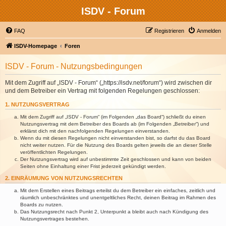
ISDV - Forum
FAQ
Registrieren
Anmelden
ISDV-Homepage
Foren
ISDV - Forum - Nutzungsbedingungen
Mit dem Zugriff auf „ISDV - Forum“ („https://isdv.net/forum“) wird zwischen dir
und dem Betreiber ein Vertrag mit folgenden Regelungen geschlossen:
1. NUTZUNGSVERTRAG
Mit dem Zugriff auf „ISDV - Forum“ (im Folgenden „das Board“) schließt du einen
Nutzungsvertrag mit dem Betreiber des Boards ab (im Folgenden „Betreiber“) und
erklärst dich mit den nachfolgenden Regelungen einverstanden.
Wenn du mit diesen Regelungen nicht einverstanden bist, so darfst du das Board
nicht weiter nutzen. Für die Nutzung des Boards gelten jeweils die an dieser Stelle
veröffentlichten Regelungen.
Der Nutzungsvertrag wird auf unbestimmte Zeit geschlossen und kann von beiden
Seiten ohne Einhaltung einer Frist jederzeit gekündigt werden.
2. EINRÄUMUNG VON NUTZUNGSRECHTEN
Mit dem Erstellen eines Beitrags erteilst du dem Betreiber ein einfaches, zeitlich und
räumlich unbeschränktes und unentgeltliches Recht, deinen Beitrag im Rahmen des
Boards zu nutzen.
Das Nutzungsrecht nach Punkt 2, Unterpunkt a bleibt auch nach Kündigung des
Nutzungsvertrages bestehen.