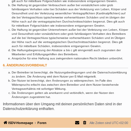
gilt auch für mittelbare Folgeschäden wie insbesondere entgangenen Gewinn.
Die Haftung ist gegenüber Verbrauchern außer bei vorsätzlichem oder grob
fahrlässigem Verhalten oder bei Schäden aus der Verletzung von Leben, Körper und
Gesundheit und der Verletzung wesentlicher Vertragspflichten (Kardinalpflichten) auf
die bei Vertragsschluss typischerweise vorhersehbaren Schäden und im übrigen der
Höhe nach auf die vertragstypischen Durchschnittsschäden begrenzt. Dies gilt auch
für mittelbare Folgeschäden wie insbesondere entgangenen Gewinn.
Die Haftung ist gegenüber Unternehmern außer bei der Verletzung von Leben, Körper
und Gesundheit oder vorsätzlichem oder grob fahrlässigem Verhalten des Betreibers
auf die bei Vertragsschluss typischerweise vorhersehbaren Schäden und im Übrigen
der Höhe nach auf die vertragstypischen Durchschnittsschäden begrenzt. Dies gilt
auch für mittelbare Schäden, insbesondere entgangenen Gewinn.
Die Haftungsbegrenzung der Absätze a bis c gilt sinngemäß auch zugunsten der
Mitarbeiter und Erfüllungsgehilfen des Betreibers.
Ansprüche für eine Haftung aus zwingendem nationalem Recht bleiben unberührt.
6. ÄNDERUNGSVORBEHALT
Der Betreiber ist berechtigt, die Nutzungsbedingungen und die Datenschutzerklärung
zu ändern. Die Änderung wird dem Nutzer per E-Mail mitgeteilt.
Der Nutzer ist berechtigt, den Änderungen zu widersprechen. Im Falle des
Widerspruchs erlischt das zwischen dem Betreiber und dem Nutzer bestehende
Vertragsverhältnis mit sofortiger Wirkung.
Die Änderungen gelten als anerkannt und verbindlich, wenn der Nutzer den
Änderungen zugestimmt hat.
Informationen über den Umgang mit deinen persönlichen Daten sind in der
Datenschutzerklärung enthalten.
ISDV-Homepage
Foren
Alle Zeiten sind
UTC+02:00