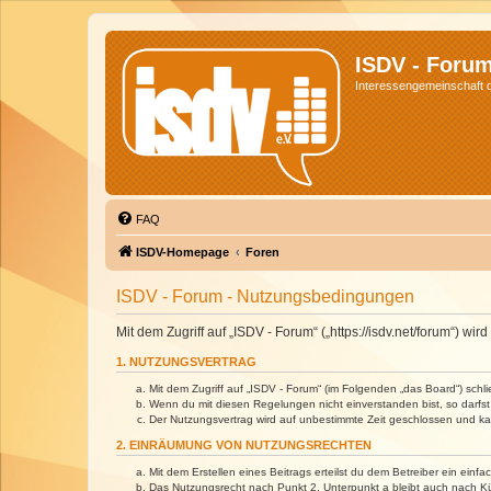
ISDV - Foru
Interessengemeinschaft de
FAQ
ISDV-Homepage
Foren
ISDV - Forum - Nutzungsbedingungen
Mit dem Zugriff auf „ISDV - Forum“ („https://isdv.net/forum“) 
1. NUTZUNGSVERTRAG
Mit dem Zugriff auf „ISDV - Forum“ (im Folgenden „das Board“) sch
Wenn du mit diesen Regelungen nicht einverstanden bist, so darfst 
Der Nutzungsvertrag wird auf unbestimmte Zeit geschlossen und kan
2. EINRÄUMUNG VON NUTZUNGSRECHTEN
Mit dem Erstellen eines Beitrags erteilst du dem Betreiber ein ein
Das Nutzungsrecht nach Punkt 2, Unterpunkt a bleibt auch nach 