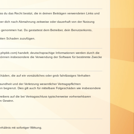
dass du das Recht besitzt, die in deinen Beiträgen verwendeten Links und
iber dich nach Abmahnung zeitweise oder dauerhaft von der Nutzung
tnis genommen hat. Du gestattest dem Betreiber, dein Benutzerkonto,
ritten Schaden zuzufügen.
w.phpbb.com) handelt; deutschsprachige Informationen werden durch die
e können insbesondere die Verwendung der Software für bestimmte Zwecke
häden, die auf ein vorsätzliches oder grob fahrlässiges Verhalten
undheit und der Verletzung wesentlicher Vertragspflichten
n begrenzt. Dies gilt auch für mittelbare Folgeschäden wie insbesondere
eibers auf die bei Vertragsschluss typischerweise vorhersehbaren
en Gewinn.
ältnis mit sofortiger Wirkung.