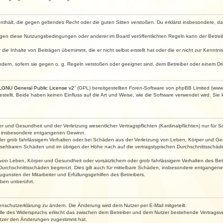
e enthält, die gegen geltendes Recht oder die guten Sitten verstoßen. Du erklärst insbesondere, 
egen diese Nutzungsbedingungen oder anderer im Board veröffentlichten Regeln kann der Betre
die Inhalte von Beiträgen übernimmt, die er nicht selbst erstellt hat oder die er nicht zur Kenn
ndern, sofern sie gegen o. g. Regeln verstoßen oder geeignet sind, dem Betreiber oder einem D
„
GNU General Public License v2
“ (GPL) bereitgestellten Foren-Software von phpBB Limited (ww
ellt. Beide haben keinen Einfluss auf die Art und Weise, wie die Software verwendet wird. Si
 und Gesundheit und der Verletzung wesentlicher Vertragspflichten (Kardinalpflichten) nur für Sc
wie insbesondere entgangenen Gewinn.
der grob fahrlässigem Verhalten oder bei Schäden aus der Verletzung von Leben, Körper und Ges
rhersehbaren Schäden und im übrigen der Höhe nach auf die vertragstypischen Durchschnittsschäde
von Leben, Körper und Gesundheit oder vorsätzlichem oder grob fahrlässigem Verhalten des Betr
Durchschnittsschäden begrenzt. Dies gilt auch für mittelbare Schäden, insbesondere entgangen
gunsten der Mitarbeiter und Erfüllungsgehilfen des Betreibers.
ben unberührt.
enschutzerklärung zu ändern. Die Änderung wird dem Nutzer per E-Mail mitgeteilt.
lle des Widerspruchs erlischt das zwischen dem Betreiber und dem Nutzer bestehende Vertragsverh
utzer den Änderungen zugestimmt hat.