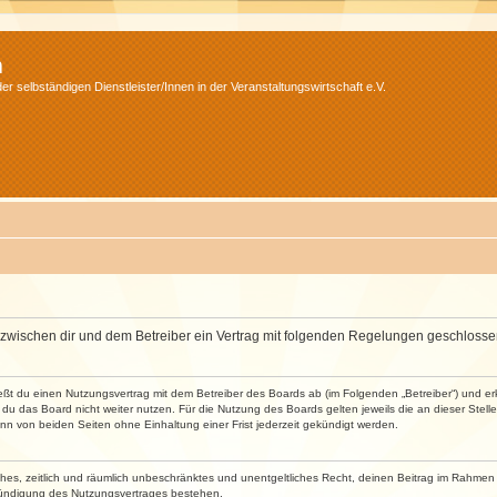
m
r selbständigen Dienstleister/Innen in der Veranstaltungswirtschaft e.V.
wird zwischen dir und dem Betreiber ein Vertrag mit folgenden Regelungen geschlosse
ließt du einen Nutzungsvertrag mit dem Betreiber des Boards ab (im Folgenden „Betreiber“) und 
du das Board nicht weiter nutzen. Für die Nutzung des Boards gelten jeweils die an dieser Stell
n von beiden Seiten ohne Einhaltung einer Frist jederzeit gekündigt werden.
faches, zeitlich und räumlich unbeschränktes und unentgeltliches Recht, deinen Beitrag im Rahme
Kündigung des Nutzungsvertrages bestehen.