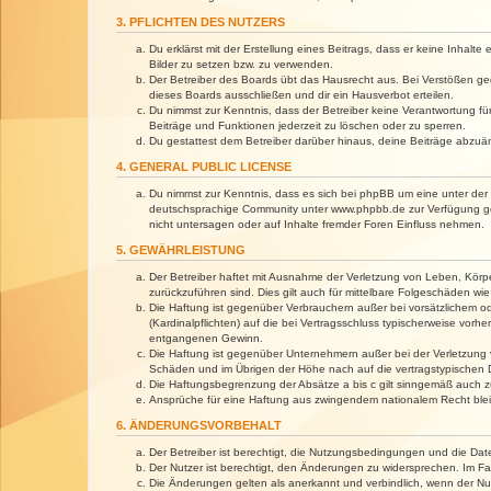
3. PFLICHTEN DES NUTZERS
Du erklärst mit der Erstellung eines Beitrags, dass er keine Inhalt
Bilder zu setzen bzw. zu verwenden.
Der Betreiber des Boards übt das Hausrecht aus. Bei Verstößen g
dieses Boards ausschließen und dir ein Hausverbot erteilen.
Du nimmst zur Kenntnis, dass der Betreiber keine Verantwortung für 
Beiträge und Funktionen jederzeit zu löschen oder zu sperren.
Du gestattest dem Betreiber darüber hinaus, deine Beiträge abzuä
4. GENERAL PUBLIC LICENSE
Du nimmst zur Kenntnis, dass es sich bei phpBB um eine unter der 
deutschsprachige Community unter www.phpbb.de zur Verfügung gest
nicht untersagen oder auf Inhalte fremder Foren Einfluss nehmen.
5. GEWÄHRLEISTUNG
Der Betreiber haftet mit Ausnahme der Verletzung von Leben, Körper
zurückzuführen sind. Dies gilt auch für mittelbare Folgeschäden 
Die Haftung ist gegenüber Verbrauchern außer bei vorsätzlichem o
(Kardinalpflichten) auf die bei Vertragsschluss typischerweise vo
entgangenen Gewinn.
Die Haftung ist gegenüber Unternehmern außer bei der Verletzung 
Schäden und im Übrigen der Höhe nach auf die vertragstypischen 
Die Haftungsbegrenzung der Absätze a bis c gilt sinngemäß auch zu
Ansprüche für eine Haftung aus zwingendem nationalem Recht blei
6. ÄNDERUNGSVORBEHALT
Der Betreiber ist berechtigt, die Nutzungsbedingungen und die Dat
Der Nutzer ist berechtigt, den Änderungen zu widersprechen. Im Fa
Die Änderungen gelten als anerkannt und verbindlich, wenn der N