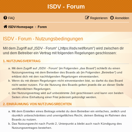
ISDV - Forum
FAQ
Registrieren
Anmelden
ISDV-Homepage
Foren
ISDV - Forum - Nutzungsbedingungen
Mit dem Zugriff auf „ISDV - Forum“ („https://isdv.net/forum“) wird zwischen dir
und dem Betreiber ein Vertrag mit folgenden Regelungen geschlossen:
1. NUTZUNGSVERTRAG
Mit dem Zugriff auf „ISDV - Forum“ (im Folgenden „das Board“) schließt du einen
Nutzungsvertrag mit dem Betreiber des Boards ab (im Folgenden „Betreiber“) und
erklärst dich mit den nachfolgenden Regelungen einverstanden.
Wenn du mit diesen Regelungen nicht einverstanden bist, so darfst du das Board
nicht weiter nutzen. Für die Nutzung des Boards gelten jeweils die an dieser Stelle
veröffentlichten Regelungen.
Der Nutzungsvertrag wird auf unbestimmte Zeit geschlossen und kann von beiden
Seiten ohne Einhaltung einer Frist jederzeit gekündigt werden.
2. EINRÄUMUNG VON NUTZUNGSRECHTEN
Mit dem Erstellen eines Beitrags erteilst du dem Betreiber ein einfaches, zeitlich und
räumlich unbeschränktes und unentgeltliches Recht, deinen Beitrag im Rahmen des
Boards zu nutzen.
Das Nutzungsrecht nach Punkt 2, Unterpunkt a bleibt auch nach Kündigung des
Nutzungsvertrages bestehen.