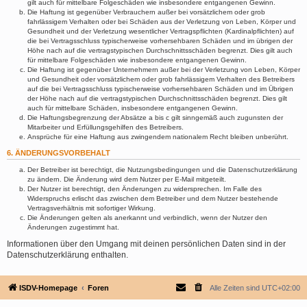
gilt auch für mittelbare Folgeschäden wie insbesondere entgangenen Gewinn.
Die Haftung ist gegenüber Verbrauchern außer bei vorsätzlichem oder grob
fahrlässigem Verhalten oder bei Schäden aus der Verletzung von Leben, Körper und
Gesundheit und der Verletzung wesentlicher Vertragspflichten (Kardinalpflichten) auf
die bei Vertragsschluss typischerweise vorhersehbaren Schäden und im übrigen der
Höhe nach auf die vertragstypischen Durchschnittsschäden begrenzt. Dies gilt auch
für mittelbare Folgeschäden wie insbesondere entgangenen Gewinn.
Die Haftung ist gegenüber Unternehmern außer bei der Verletzung von Leben, Körper
und Gesundheit oder vorsätzlichem oder grob fahrlässigem Verhalten des Betreibers
auf die bei Vertragsschluss typischerweise vorhersehbaren Schäden und im Übrigen
der Höhe nach auf die vertragstypischen Durchschnittsschäden begrenzt. Dies gilt
auch für mittelbare Schäden, insbesondere entgangenen Gewinn.
Die Haftungsbegrenzung der Absätze a bis c gilt sinngemäß auch zugunsten der
Mitarbeiter und Erfüllungsgehilfen des Betreibers.
Ansprüche für eine Haftung aus zwingendem nationalem Recht bleiben unberührt.
6. ÄNDERUNGSVORBEHALT
Der Betreiber ist berechtigt, die Nutzungsbedingungen und die Datenschutzerklärung
zu ändern. Die Änderung wird dem Nutzer per E-Mail mitgeteilt.
Der Nutzer ist berechtigt, den Änderungen zu widersprechen. Im Falle des
Widerspruchs erlischt das zwischen dem Betreiber und dem Nutzer bestehende
Vertragsverhältnis mit sofortiger Wirkung.
Die Änderungen gelten als anerkannt und verbindlich, wenn der Nutzer den
Änderungen zugestimmt hat.
Informationen über den Umgang mit deinen persönlichen Daten sind in der
Datenschutzerklärung enthalten.
ISDV-Homepage
Foren
Alle Zeiten sind
UTC+02:00