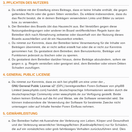
3. PFLICHTEN DES NUTZERS
Du erklärst mit der Erstellung eines Beitrags, dass er keine Inhalte enthält, die gegen
geltendes Recht oder die guten Sitten verstoßen. Du erklärst insbesondere, dass du
das Recht besitzt, die in deinen Beiträgen verwendeten Links und Bilder zu setzen
bzw. zu verwenden.
Der Betreiber des Boards übt das Hausrecht aus. Bei Verstößen gegen diese
Nutzungsbedingungen oder anderer im Board veröffentlichten Regeln kann der
Betreiber dich nach Abmahnung zeitweise oder dauerhaft von der Nutzung dieses
Boards ausschließen und dir ein Hausverbot erteilen.
Du nimmst zur Kenntnis, dass der Betreiber keine Verantwortung für die Inhalte von
Beiträgen übernimmt, die er nicht selbst erstellt hat oder die er nicht zur Kenntnis
genommen hat. Du gestattest dem Betreiber, dein Benutzerkonto, Beiträge und
Funktionen jederzeit zu löschen oder zu sperren.
Du gestattest dem Betreiber darüber hinaus, deine Beiträge abzuändern, sofern sie
gegen o. g. Regeln verstoßen oder geeignet sind, dem Betreiber oder einem Dritten
Schaden zuzufügen.
4. GENERAL PUBLIC LICENSE
Du nimmst zur Kenntnis, dass es sich bei phpBB um eine unter der „
GNU General Public License v2
“ (GPL) bereitgestellten Foren-Software von phpBB
Limited (www.phpbb.com) handelt; deutschsprachige Informationen werden durch die
deutschsprachige Community unter www.phpbb.de zur Verfügung gestellt. Beide
haben keinen Einfluss auf die Art und Weise, wie die Software verwendet wird. Sie
können insbesondere die Verwendung der Software für bestimmte Zwecke nicht
untersagen oder auf Inhalte fremder Foren Einfluss nehmen.
5. GEWÄHRLEISTUNG
Der Betreiber haftet mit Ausnahme der Verletzung von Leben, Körper und Gesundheit
und der Verletzung wesentlicher Vertragspflichten (Kardinalpflichten) nur für Schäden,
die auf ein vorsätzliches oder grob fahrlässiges Verhalten zurückzuführen sind. Dies