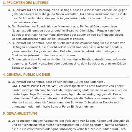
3. PFLICHTEN DES NUTZERS
Du erklärst mit der Erstellung eines Beitrags, dass er keine Inhalte enthält, die gegen
geltendes Recht oder die guten Sitten verstoßen. Du erklärst insbesondere, dass du
das Recht besitzt, die in deinen Beiträgen verwendeten Links und Bilder zu setzen
bzw. zu verwenden.
Der Betreiber des Boards übt das Hausrecht aus. Bei Verstößen gegen diese
Nutzungsbedingungen oder anderer im Board veröffentlichten Regeln kann der
Betreiber dich nach Abmahnung zeitweise oder dauerhaft von der Nutzung dieses
Boards ausschließen und dir ein Hausverbot erteilen.
Du nimmst zur Kenntnis, dass der Betreiber keine Verantwortung für die Inhalte von
Beiträgen übernimmt, die er nicht selbst erstellt hat oder die er nicht zur Kenntnis
genommen hat. Du gestattest dem Betreiber, dein Benutzerkonto, Beiträge und
Funktionen jederzeit zu löschen oder zu sperren.
Du gestattest dem Betreiber darüber hinaus, deine Beiträge abzuändern, sofern sie
gegen o. g. Regeln verstoßen oder geeignet sind, dem Betreiber oder einem Dritten
Schaden zuzufügen.
4. GENERAL PUBLIC LICENSE
Du nimmst zur Kenntnis, dass es sich bei phpBB um eine unter der „
GNU General Public License v2
“ (GPL) bereitgestellten Foren-Software von phpBB
Limited (www.phpbb.com) handelt; deutschsprachige Informationen werden durch die
deutschsprachige Community unter www.phpbb.de zur Verfügung gestellt. Beide
haben keinen Einfluss auf die Art und Weise, wie die Software verwendet wird. Sie
können insbesondere die Verwendung der Software für bestimmte Zwecke nicht
untersagen oder auf Inhalte fremder Foren Einfluss nehmen.
5. GEWÄHRLEISTUNG
Der Betreiber haftet mit Ausnahme der Verletzung von Leben, Körper und Gesundheit
und der Verletzung wesentlicher Vertragspflichten (Kardinalpflichten) nur für Schäden,
die auf ein vorsätzliches oder grob fahrlässiges Verhalten zurückzuführen sind. Dies