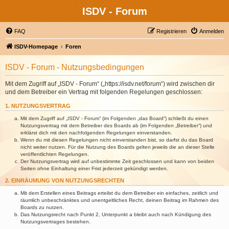
ISDV - Forum
FAQ
Registrieren
Anmelden
ISDV-Homepage
Foren
ISDV - Forum - Nutzungsbedingungen
Mit dem Zugriff auf „ISDV - Forum“ („https://isdv.net/forum“) wird zwischen dir
und dem Betreiber ein Vertrag mit folgenden Regelungen geschlossen:
1. NUTZUNGSVERTRAG
Mit dem Zugriff auf „ISDV - Forum“ (im Folgenden „das Board“) schließt du einen
Nutzungsvertrag mit dem Betreiber des Boards ab (im Folgenden „Betreiber“) und
erklärst dich mit den nachfolgenden Regelungen einverstanden.
Wenn du mit diesen Regelungen nicht einverstanden bist, so darfst du das Board
nicht weiter nutzen. Für die Nutzung des Boards gelten jeweils die an dieser Stelle
veröffentlichten Regelungen.
Der Nutzungsvertrag wird auf unbestimmte Zeit geschlossen und kann von beiden
Seiten ohne Einhaltung einer Frist jederzeit gekündigt werden.
2. EINRÄUMUNG VON NUTZUNGSRECHTEN
Mit dem Erstellen eines Beitrags erteilst du dem Betreiber ein einfaches, zeitlich und
räumlich unbeschränktes und unentgeltliches Recht, deinen Beitrag im Rahmen des
Boards zu nutzen.
Das Nutzungsrecht nach Punkt 2, Unterpunkt a bleibt auch nach Kündigung des
Nutzungsvertrages bestehen.