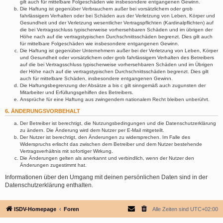
gilt auch für mittelbare Folgeschäden wie insbesondere entgangenen Gewinn.
Die Haftung ist gegenüber Verbrauchern außer bei vorsätzlichem oder grob
fahrlässigem Verhalten oder bei Schäden aus der Verletzung von Leben, Körper und
Gesundheit und der Verletzung wesentlicher Vertragspflichten (Kardinalpflichten) auf
die bei Vertragsschluss typischerweise vorhersehbaren Schäden und im übrigen der
Höhe nach auf die vertragstypischen Durchschnittsschäden begrenzt. Dies gilt auch
für mittelbare Folgeschäden wie insbesondere entgangenen Gewinn.
Die Haftung ist gegenüber Unternehmern außer bei der Verletzung von Leben, Körper
und Gesundheit oder vorsätzlichem oder grob fahrlässigem Verhalten des Betreibers
auf die bei Vertragsschluss typischerweise vorhersehbaren Schäden und im Übrigen
der Höhe nach auf die vertragstypischen Durchschnittsschäden begrenzt. Dies gilt
auch für mittelbare Schäden, insbesondere entgangenen Gewinn.
Die Haftungsbegrenzung der Absätze a bis c gilt sinngemäß auch zugunsten der
Mitarbeiter und Erfüllungsgehilfen des Betreibers.
Ansprüche für eine Haftung aus zwingendem nationalem Recht bleiben unberührt.
6. ÄNDERUNGSVORBEHALT
Der Betreiber ist berechtigt, die Nutzungsbedingungen und die Datenschutzerklärung
zu ändern. Die Änderung wird dem Nutzer per E-Mail mitgeteilt.
Der Nutzer ist berechtigt, den Änderungen zu widersprechen. Im Falle des
Widerspruchs erlischt das zwischen dem Betreiber und dem Nutzer bestehende
Vertragsverhältnis mit sofortiger Wirkung.
Die Änderungen gelten als anerkannt und verbindlich, wenn der Nutzer den
Änderungen zugestimmt hat.
Informationen über den Umgang mit deinen persönlichen Daten sind in der
Datenschutzerklärung enthalten.
ISDV-Homepage
Foren
Alle Zeiten sind
UTC+02:00