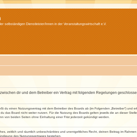
m
r selbständigen Dienstleister/Innen in der Veranstaltungswirtschaft e.V.
wird zwischen dir und dem Betreiber ein Vertrag mit folgenden Regelungen geschlosse
ließt du einen Nutzungsvertrag mit dem Betreiber des Boards ab (im Folgenden „Betreiber“) und 
du das Board nicht weiter nutzen. Für die Nutzung des Boards gelten jeweils die an dieser Stell
n von beiden Seiten ohne Einhaltung einer Frist jederzeit gekündigt werden.
faches, zeitlich und räumlich unbeschränktes und unentgeltliches Recht, deinen Beitrag im Rahme
Kündigung des Nutzungsvertrages bestehen.