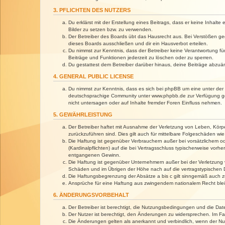
3. PFLICHTEN DES NUTZERS
Du erklärst mit der Erstellung eines Beitrags, dass er keine Inhalt
Bilder zu setzen bzw. zu verwenden.
Der Betreiber des Boards übt das Hausrecht aus. Bei Verstößen g
dieses Boards ausschließen und dir ein Hausverbot erteilen.
Du nimmst zur Kenntnis, dass der Betreiber keine Verantwortung für 
Beiträge und Funktionen jederzeit zu löschen oder zu sperren.
Du gestattest dem Betreiber darüber hinaus, deine Beiträge abzuä
4. GENERAL PUBLIC LICENSE
Du nimmst zur Kenntnis, dass es sich bei phpBB um eine unter der 
deutschsprachige Community unter www.phpbb.de zur Verfügung gest
nicht untersagen oder auf Inhalte fremder Foren Einfluss nehmen.
5. GEWÄHRLEISTUNG
Der Betreiber haftet mit Ausnahme der Verletzung von Leben, Körper
zurückzuführen sind. Dies gilt auch für mittelbare Folgeschäden 
Die Haftung ist gegenüber Verbrauchern außer bei vorsätzlichem o
(Kardinalpflichten) auf die bei Vertragsschluss typischerweise vo
entgangenen Gewinn.
Die Haftung ist gegenüber Unternehmern außer bei der Verletzung 
Schäden und im Übrigen der Höhe nach auf die vertragstypischen 
Die Haftungsbegrenzung der Absätze a bis c gilt sinngemäß auch zu
Ansprüche für eine Haftung aus zwingendem nationalem Recht blei
6. ÄNDERUNGSVORBEHALT
Der Betreiber ist berechtigt, die Nutzungsbedingungen und die Dat
Der Nutzer ist berechtigt, den Änderungen zu widersprechen. Im Fa
Die Änderungen gelten als anerkannt und verbindlich, wenn der N