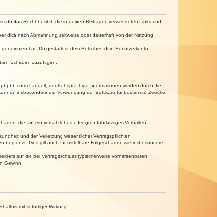
dass du das Recht besitzt, die in deinen Beiträgen verwendeten Links und
iber dich nach Abmahnung zeitweise oder dauerhaft von der Nutzung
tnis genommen hat. Du gestattest dem Betreiber, dein Benutzerkonto,
ritten Schaden zuzufügen.
w.phpbb.com) handelt; deutschsprachige Informationen werden durch die
e können insbesondere die Verwendung der Software für bestimmte Zwecke
häden, die auf ein vorsätzliches oder grob fahrlässiges Verhalten
undheit und der Verletzung wesentlicher Vertragspflichten
n begrenzt. Dies gilt auch für mittelbare Folgeschäden wie insbesondere
eibers auf die bei Vertragsschluss typischerweise vorhersehbaren
en Gewinn.
ältnis mit sofortiger Wirkung.