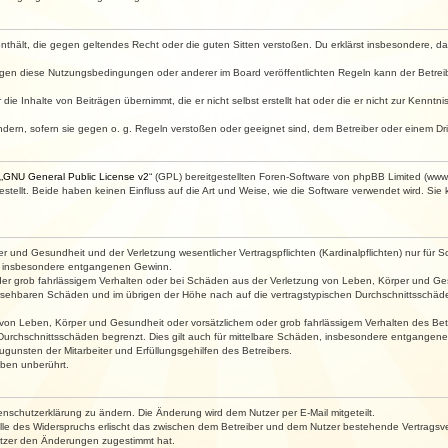
e enthält, die gegen geltendes Recht oder die guten Sitten verstoßen. Du erklärst insbesondere, 
egen diese Nutzungsbedingungen oder anderer im Board veröffentlichten Regeln kann der Betre
die Inhalte von Beiträgen übernimmt, die er nicht selbst erstellt hat oder die er nicht zur Kenn
ndern, sofern sie gegen o. g. Regeln verstoßen oder geeignet sind, dem Betreiber oder einem D
„
GNU General Public License v2
“ (GPL) bereitgestellten Foren-Software von phpBB Limited (ww
ellt. Beide haben keinen Einfluss auf die Art und Weise, wie die Software verwendet wird. Si
 und Gesundheit und der Verletzung wesentlicher Vertragspflichten (Kardinalpflichten) nur für Sc
wie insbesondere entgangenen Gewinn.
der grob fahrlässigem Verhalten oder bei Schäden aus der Verletzung von Leben, Körper und Ges
rhersehbaren Schäden und im übrigen der Höhe nach auf die vertragstypischen Durchschnittsschäde
von Leben, Körper und Gesundheit oder vorsätzlichem oder grob fahrlässigem Verhalten des Betr
Durchschnittsschäden begrenzt. Dies gilt auch für mittelbare Schäden, insbesondere entgangen
gunsten der Mitarbeiter und Erfüllungsgehilfen des Betreibers.
ben unberührt.
enschutzerklärung zu ändern. Die Änderung wird dem Nutzer per E-Mail mitgeteilt.
lle des Widerspruchs erlischt das zwischen dem Betreiber und dem Nutzer bestehende Vertragsverh
utzer den Änderungen zugestimmt hat.