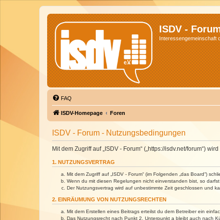
ISDV - Foru
Interessengemeinschaft de
FAQ
ISDV-Homepage
Foren
ISDV - Forum - Nutzungsbedingungen
Mit dem Zugriff auf „ISDV - Forum“ („https://isdv.net/forum“) 
1. NUTZUNGSVERTRAG
Mit dem Zugriff auf „ISDV - Forum“ (im Folgenden „das Board“) sch
Wenn du mit diesen Regelungen nicht einverstanden bist, so darfst 
Der Nutzungsvertrag wird auf unbestimmte Zeit geschlossen und kan
2. EINRÄUMUNG VON NUTZUNGSRECHTEN
Mit dem Erstellen eines Beitrags erteilst du dem Betreiber ein ein
Das Nutzungsrecht nach Punkt 2, Unterpunkt a bleibt auch nach 