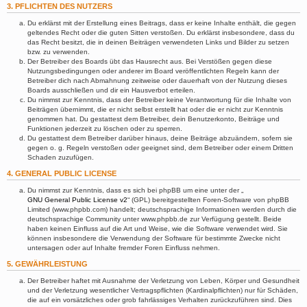
3. PFLICHTEN DES NUTZERS
Du erklärst mit der Erstellung eines Beitrags, dass er keine Inhalte enthält, die gegen
geltendes Recht oder die guten Sitten verstoßen. Du erklärst insbesondere, dass du
das Recht besitzt, die in deinen Beiträgen verwendeten Links und Bilder zu setzen
bzw. zu verwenden.
Der Betreiber des Boards übt das Hausrecht aus. Bei Verstößen gegen diese
Nutzungsbedingungen oder anderer im Board veröffentlichten Regeln kann der
Betreiber dich nach Abmahnung zeitweise oder dauerhaft von der Nutzung dieses
Boards ausschließen und dir ein Hausverbot erteilen.
Du nimmst zur Kenntnis, dass der Betreiber keine Verantwortung für die Inhalte von
Beiträgen übernimmt, die er nicht selbst erstellt hat oder die er nicht zur Kenntnis
genommen hat. Du gestattest dem Betreiber, dein Benutzerkonto, Beiträge und
Funktionen jederzeit zu löschen oder zu sperren.
Du gestattest dem Betreiber darüber hinaus, deine Beiträge abzuändern, sofern sie
gegen o. g. Regeln verstoßen oder geeignet sind, dem Betreiber oder einem Dritten
Schaden zuzufügen.
4. GENERAL PUBLIC LICENSE
Du nimmst zur Kenntnis, dass es sich bei phpBB um eine unter der „
GNU General Public License v2
“ (GPL) bereitgestellten Foren-Software von phpBB
Limited (www.phpbb.com) handelt; deutschsprachige Informationen werden durch die
deutschsprachige Community unter www.phpbb.de zur Verfügung gestellt. Beide
haben keinen Einfluss auf die Art und Weise, wie die Software verwendet wird. Sie
können insbesondere die Verwendung der Software für bestimmte Zwecke nicht
untersagen oder auf Inhalte fremder Foren Einfluss nehmen.
5. GEWÄHRLEISTUNG
Der Betreiber haftet mit Ausnahme der Verletzung von Leben, Körper und Gesundheit
und der Verletzung wesentlicher Vertragspflichten (Kardinalpflichten) nur für Schäden,
die auf ein vorsätzliches oder grob fahrlässiges Verhalten zurückzuführen sind. Dies