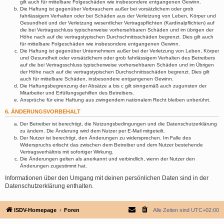
gilt auch für mittelbare Folgeschäden wie insbesondere entgangenen Gewinn.
Die Haftung ist gegenüber Verbrauchern außer bei vorsätzlichem oder grob
fahrlässigem Verhalten oder bei Schäden aus der Verletzung von Leben, Körper und
Gesundheit und der Verletzung wesentlicher Vertragspflichten (Kardinalpflichten) auf
die bei Vertragsschluss typischerweise vorhersehbaren Schäden und im übrigen der
Höhe nach auf die vertragstypischen Durchschnittsschäden begrenzt. Dies gilt auch
für mittelbare Folgeschäden wie insbesondere entgangenen Gewinn.
Die Haftung ist gegenüber Unternehmern außer bei der Verletzung von Leben, Körper
und Gesundheit oder vorsätzlichem oder grob fahrlässigem Verhalten des Betreibers
auf die bei Vertragsschluss typischerweise vorhersehbaren Schäden und im Übrigen
der Höhe nach auf die vertragstypischen Durchschnittsschäden begrenzt. Dies gilt
auch für mittelbare Schäden, insbesondere entgangenen Gewinn.
Die Haftungsbegrenzung der Absätze a bis c gilt sinngemäß auch zugunsten der
Mitarbeiter und Erfüllungsgehilfen des Betreibers.
Ansprüche für eine Haftung aus zwingendem nationalem Recht bleiben unberührt.
6. ÄNDERUNGSVORBEHALT
Der Betreiber ist berechtigt, die Nutzungsbedingungen und die Datenschutzerklärung
zu ändern. Die Änderung wird dem Nutzer per E-Mail mitgeteilt.
Der Nutzer ist berechtigt, den Änderungen zu widersprechen. Im Falle des
Widerspruchs erlischt das zwischen dem Betreiber und dem Nutzer bestehende
Vertragsverhältnis mit sofortiger Wirkung.
Die Änderungen gelten als anerkannt und verbindlich, wenn der Nutzer den
Änderungen zugestimmt hat.
Informationen über den Umgang mit deinen persönlichen Daten sind in der
Datenschutzerklärung enthalten.
ISDV-Homepage
Foren
Alle Zeiten sind
UTC+02:00