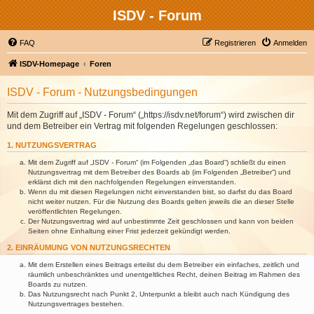
ISDV - Forum
FAQ
Registrieren
Anmelden
ISDV-Homepage
Foren
ISDV - Forum - Nutzungsbedingungen
Mit dem Zugriff auf „ISDV - Forum“ („https://isdv.net/forum“) wird zwischen dir
und dem Betreiber ein Vertrag mit folgenden Regelungen geschlossen:
1. NUTZUNGSVERTRAG
Mit dem Zugriff auf „ISDV - Forum“ (im Folgenden „das Board“) schließt du einen
Nutzungsvertrag mit dem Betreiber des Boards ab (im Folgenden „Betreiber“) und
erklärst dich mit den nachfolgenden Regelungen einverstanden.
Wenn du mit diesen Regelungen nicht einverstanden bist, so darfst du das Board
nicht weiter nutzen. Für die Nutzung des Boards gelten jeweils die an dieser Stelle
veröffentlichten Regelungen.
Der Nutzungsvertrag wird auf unbestimmte Zeit geschlossen und kann von beiden
Seiten ohne Einhaltung einer Frist jederzeit gekündigt werden.
2. EINRÄUMUNG VON NUTZUNGSRECHTEN
Mit dem Erstellen eines Beitrags erteilst du dem Betreiber ein einfaches, zeitlich und
räumlich unbeschränktes und unentgeltliches Recht, deinen Beitrag im Rahmen des
Boards zu nutzen.
Das Nutzungsrecht nach Punkt 2, Unterpunkt a bleibt auch nach Kündigung des
Nutzungsvertrages bestehen.