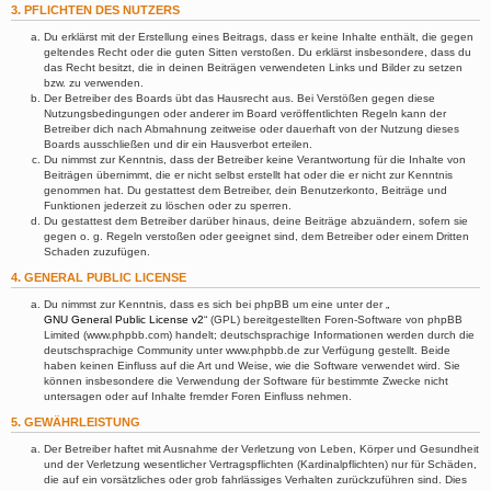
3. PFLICHTEN DES NUTZERS
Du erklärst mit der Erstellung eines Beitrags, dass er keine Inhalte enthält, die gegen
geltendes Recht oder die guten Sitten verstoßen. Du erklärst insbesondere, dass du
das Recht besitzt, die in deinen Beiträgen verwendeten Links und Bilder zu setzen
bzw. zu verwenden.
Der Betreiber des Boards übt das Hausrecht aus. Bei Verstößen gegen diese
Nutzungsbedingungen oder anderer im Board veröffentlichten Regeln kann der
Betreiber dich nach Abmahnung zeitweise oder dauerhaft von der Nutzung dieses
Boards ausschließen und dir ein Hausverbot erteilen.
Du nimmst zur Kenntnis, dass der Betreiber keine Verantwortung für die Inhalte von
Beiträgen übernimmt, die er nicht selbst erstellt hat oder die er nicht zur Kenntnis
genommen hat. Du gestattest dem Betreiber, dein Benutzerkonto, Beiträge und
Funktionen jederzeit zu löschen oder zu sperren.
Du gestattest dem Betreiber darüber hinaus, deine Beiträge abzuändern, sofern sie
gegen o. g. Regeln verstoßen oder geeignet sind, dem Betreiber oder einem Dritten
Schaden zuzufügen.
4. GENERAL PUBLIC LICENSE
Du nimmst zur Kenntnis, dass es sich bei phpBB um eine unter der „
GNU General Public License v2
“ (GPL) bereitgestellten Foren-Software von phpBB
Limited (www.phpbb.com) handelt; deutschsprachige Informationen werden durch die
deutschsprachige Community unter www.phpbb.de zur Verfügung gestellt. Beide
haben keinen Einfluss auf die Art und Weise, wie die Software verwendet wird. Sie
können insbesondere die Verwendung der Software für bestimmte Zwecke nicht
untersagen oder auf Inhalte fremder Foren Einfluss nehmen.
5. GEWÄHRLEISTUNG
Der Betreiber haftet mit Ausnahme der Verletzung von Leben, Körper und Gesundheit
und der Verletzung wesentlicher Vertragspflichten (Kardinalpflichten) nur für Schäden,
die auf ein vorsätzliches oder grob fahrlässiges Verhalten zurückzuführen sind. Dies