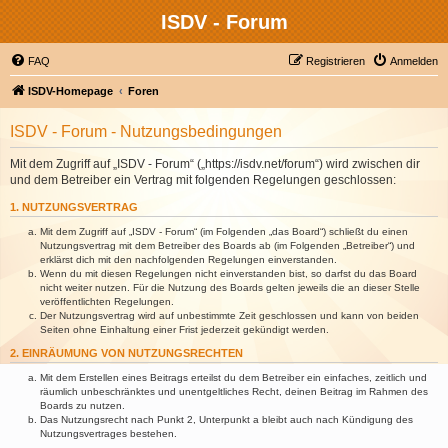
ISDV - Forum
FAQ
Registrieren
Anmelden
ISDV-Homepage
Foren
ISDV - Forum - Nutzungsbedingungen
Mit dem Zugriff auf „ISDV - Forum“ („https://isdv.net/forum“) wird zwischen dir
und dem Betreiber ein Vertrag mit folgenden Regelungen geschlossen:
1. NUTZUNGSVERTRAG
Mit dem Zugriff auf „ISDV - Forum“ (im Folgenden „das Board“) schließt du einen
Nutzungsvertrag mit dem Betreiber des Boards ab (im Folgenden „Betreiber“) und
erklärst dich mit den nachfolgenden Regelungen einverstanden.
Wenn du mit diesen Regelungen nicht einverstanden bist, so darfst du das Board
nicht weiter nutzen. Für die Nutzung des Boards gelten jeweils die an dieser Stelle
veröffentlichten Regelungen.
Der Nutzungsvertrag wird auf unbestimmte Zeit geschlossen und kann von beiden
Seiten ohne Einhaltung einer Frist jederzeit gekündigt werden.
2. EINRÄUMUNG VON NUTZUNGSRECHTEN
Mit dem Erstellen eines Beitrags erteilst du dem Betreiber ein einfaches, zeitlich und
räumlich unbeschränktes und unentgeltliches Recht, deinen Beitrag im Rahmen des
Boards zu nutzen.
Das Nutzungsrecht nach Punkt 2, Unterpunkt a bleibt auch nach Kündigung des
Nutzungsvertrages bestehen.