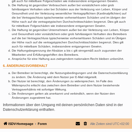
gilt auch für mittelbare Folgeschäden wie insbesondere entgangenen Gewinn.
Die Haftung ist gegenüber Verbrauchern außer bei vorsätzlichem oder grob
fahrlässigem Verhalten oder bei Schäden aus der Verletzung von Leben, Körper und
Gesundheit und der Verletzung wesentlicher Vertragspflichten (Kardinalpflichten) auf
die bei Vertragsschluss typischerweise vorhersehbaren Schäden und im übrigen der
Höhe nach auf die vertragstypischen Durchschnittsschäden begrenzt. Dies gilt auch
für mittelbare Folgeschäden wie insbesondere entgangenen Gewinn.
Die Haftung ist gegenüber Unternehmern außer bei der Verletzung von Leben, Körper
und Gesundheit oder vorsätzlichem oder grob fahrlässigem Verhalten des Betreibers
auf die bei Vertragsschluss typischerweise vorhersehbaren Schäden und im Übrigen
der Höhe nach auf die vertragstypischen Durchschnittsschäden begrenzt. Dies gilt
auch für mittelbare Schäden, insbesondere entgangenen Gewinn.
Die Haftungsbegrenzung der Absätze a bis c gilt sinngemäß auch zugunsten der
Mitarbeiter und Erfüllungsgehilfen des Betreibers.
Ansprüche für eine Haftung aus zwingendem nationalem Recht bleiben unberührt.
6. ÄNDERUNGSVORBEHALT
Der Betreiber ist berechtigt, die Nutzungsbedingungen und die Datenschutzerklärung
zu ändern. Die Änderung wird dem Nutzer per E-Mail mitgeteilt.
Der Nutzer ist berechtigt, den Änderungen zu widersprechen. Im Falle des
Widerspruchs erlischt das zwischen dem Betreiber und dem Nutzer bestehende
Vertragsverhältnis mit sofortiger Wirkung.
Die Änderungen gelten als anerkannt und verbindlich, wenn der Nutzer den
Änderungen zugestimmt hat.
Informationen über den Umgang mit deinen persönlichen Daten sind in der
Datenschutzerklärung enthalten.
ISDV-Homepage
Foren
Alle Zeiten sind
UTC+02:00