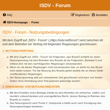
ISDV - Forum
FAQ
Registrieren
Anmelden
ISDV-Homepage
Foren
ISDV - Forum - Nutzungsbedingungen
Mit dem Zugriff auf „ISDV - Forum“ („https://isdv.net/forum“) wird zwischen dir
und dem Betreiber ein Vertrag mit folgenden Regelungen geschlossen:
1. NUTZUNGSVERTRAG
Mit dem Zugriff auf „ISDV - Forum“ (im Folgenden „das Board“) schließt du einen
Nutzungsvertrag mit dem Betreiber des Boards ab (im Folgenden „Betreiber“) und
erklärst dich mit den nachfolgenden Regelungen einverstanden.
Wenn du mit diesen Regelungen nicht einverstanden bist, so darfst du das Board
nicht weiter nutzen. Für die Nutzung des Boards gelten jeweils die an dieser Stelle
veröffentlichten Regelungen.
Der Nutzungsvertrag wird auf unbestimmte Zeit geschlossen und kann von beiden
Seiten ohne Einhaltung einer Frist jederzeit gekündigt werden.
2. EINRÄUMUNG VON NUTZUNGSRECHTEN
Mit dem Erstellen eines Beitrags erteilst du dem Betreiber ein einfaches, zeitlich und
räumlich unbeschränktes und unentgeltliches Recht, deinen Beitrag im Rahmen des
Boards zu nutzen.
Das Nutzungsrecht nach Punkt 2, Unterpunkt a bleibt auch nach Kündigung des
Nutzungsvertrages bestehen.