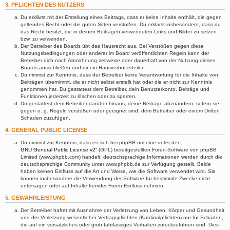
3. PFLICHTEN DES NUTZERS
Du erklärst mit der Erstellung eines Beitrags, dass er keine Inhalte enthält, die gegen
geltendes Recht oder die guten Sitten verstoßen. Du erklärst insbesondere, dass du
das Recht besitzt, die in deinen Beiträgen verwendeten Links und Bilder zu setzen
bzw. zu verwenden.
Der Betreiber des Boards übt das Hausrecht aus. Bei Verstößen gegen diese
Nutzungsbedingungen oder anderer im Board veröffentlichten Regeln kann der
Betreiber dich nach Abmahnung zeitweise oder dauerhaft von der Nutzung dieses
Boards ausschließen und dir ein Hausverbot erteilen.
Du nimmst zur Kenntnis, dass der Betreiber keine Verantwortung für die Inhalte von
Beiträgen übernimmt, die er nicht selbst erstellt hat oder die er nicht zur Kenntnis
genommen hat. Du gestattest dem Betreiber, dein Benutzerkonto, Beiträge und
Funktionen jederzeit zu löschen oder zu sperren.
Du gestattest dem Betreiber darüber hinaus, deine Beiträge abzuändern, sofern sie
gegen o. g. Regeln verstoßen oder geeignet sind, dem Betreiber oder einem Dritten
Schaden zuzufügen.
4. GENERAL PUBLIC LICENSE
Du nimmst zur Kenntnis, dass es sich bei phpBB um eine unter der „
GNU General Public License v2
“ (GPL) bereitgestellten Foren-Software von phpBB
Limited (www.phpbb.com) handelt; deutschsprachige Informationen werden durch die
deutschsprachige Community unter www.phpbb.de zur Verfügung gestellt. Beide
haben keinen Einfluss auf die Art und Weise, wie die Software verwendet wird. Sie
können insbesondere die Verwendung der Software für bestimmte Zwecke nicht
untersagen oder auf Inhalte fremder Foren Einfluss nehmen.
5. GEWÄHRLEISTUNG
Der Betreiber haftet mit Ausnahme der Verletzung von Leben, Körper und Gesundheit
und der Verletzung wesentlicher Vertragspflichten (Kardinalpflichten) nur für Schäden,
die auf ein vorsätzliches oder grob fahrlässiges Verhalten zurückzuführen sind. Dies