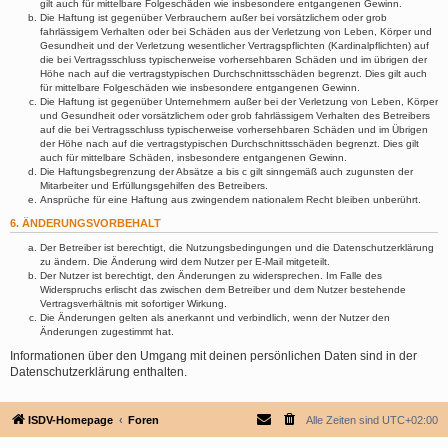
gilt auch für mittelbare Folgeschäden wie insbesondere entgangenen Gewinn.
Die Haftung ist gegenüber Verbrauchern außer bei vorsätzlichem oder grob
fahrlässigem Verhalten oder bei Schäden aus der Verletzung von Leben, Körper und
Gesundheit und der Verletzung wesentlicher Vertragspflichten (Kardinalpflichten) auf
die bei Vertragsschluss typischerweise vorhersehbaren Schäden und im übrigen der
Höhe nach auf die vertragstypischen Durchschnittsschäden begrenzt. Dies gilt auch
für mittelbare Folgeschäden wie insbesondere entgangenen Gewinn.
Die Haftung ist gegenüber Unternehmern außer bei der Verletzung von Leben, Körper
und Gesundheit oder vorsätzlichem oder grob fahrlässigem Verhalten des Betreibers
auf die bei Vertragsschluss typischerweise vorhersehbaren Schäden und im Übrigen
der Höhe nach auf die vertragstypischen Durchschnittsschäden begrenzt. Dies gilt
auch für mittelbare Schäden, insbesondere entgangenen Gewinn.
Die Haftungsbegrenzung der Absätze a bis c gilt sinngemäß auch zugunsten der
Mitarbeiter und Erfüllungsgehilfen des Betreibers.
Ansprüche für eine Haftung aus zwingendem nationalem Recht bleiben unberührt.
6. ÄNDERUNGSVORBEHALT
Der Betreiber ist berechtigt, die Nutzungsbedingungen und die Datenschutzerklärung
zu ändern. Die Änderung wird dem Nutzer per E-Mail mitgeteilt.
Der Nutzer ist berechtigt, den Änderungen zu widersprechen. Im Falle des
Widerspruchs erlischt das zwischen dem Betreiber und dem Nutzer bestehende
Vertragsverhältnis mit sofortiger Wirkung.
Die Änderungen gelten als anerkannt und verbindlich, wenn der Nutzer den
Änderungen zugestimmt hat.
Informationen über den Umgang mit deinen persönlichen Daten sind in der
Datenschutzerklärung enthalten.
ISDV-Homepage
Foren
Alle Zeiten sind
UTC+02:00